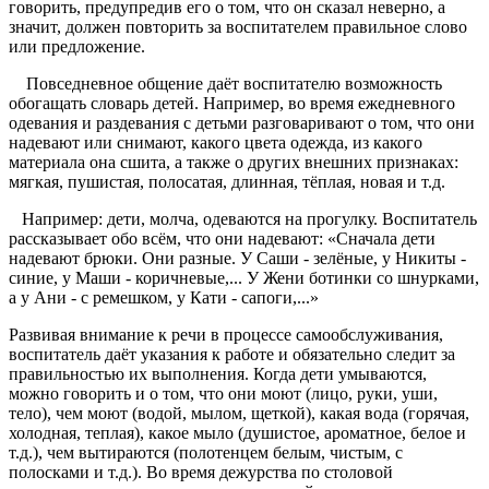
говорить, предупредив его о том, что он сказал неверно, а
значит, должен повторить за воспитателем правильное слово
или предложение.
Повседневное общение даёт воспитателю возможность
обогащать словарь детей. Например, во время ежедневного
одевания и раздевания с детьми разговаривают о том, что они
надевают или снимают, какого цвета одежда, из какого
материала она сшита, а также о других внешних признаках:
мягкая, пушистая, полосатая, длинная, тёплая, новая и т.д.
Например: дети, молча, одеваются на прогулку. Воспитатель
рассказывает обо всём, что они надевают: «Сначала дети
надевают брюки. Они разные. У Саши - зелёные, у Никиты -
синие, у Маши - коричневые,... У Жени ботинки со шнурками,
а у Ани - с ремешком, у Кати - сапоги,...»
Развивая внимание к речи в процессе самообслуживания,
воспитатель даёт указания к работе и обязательно следит за
правильностью их выполнения. Когда дети умываются,
можно говорить и о том, что они моют (лицо, руки, уши,
тело), чем моют (водой, мылом, щеткой), какая вода (горячая,
холодная, теплая), какое мыло (душистое, ароматное, белое и
т.д.), чем вытираются (полотенцем белым, чистым, с
полосками и т.д.). Во время дежурства по столовой