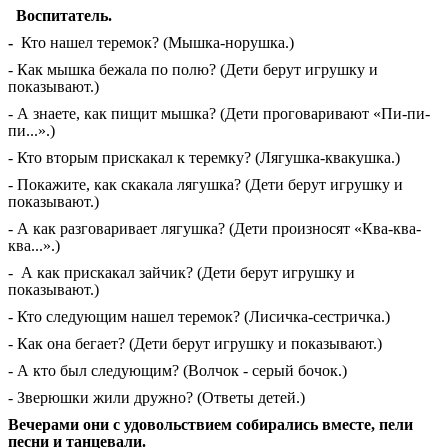
Воспитатель.
-
Кто нашел теремок? (Мышка-норушка.)
- Как мышка бежала по полю? (Дети берут игрушку и
показывают.)
- А знаете, как пищит мышка? (Дети проговаривают «Пи-пи-
пи...».)
- Кто вторым прискакал к теремку? (Лягушка-квакушка.)
- Покажите, как скакала лягушка? (Дети берут игрушку и
показывают.)
- А как разговаривает лягушка? (Дети произносят «Ква-ква-
ква...».)
- А как прискакал зайчик? (Дети берут игрушку и
показывают.)
- Кто следующим нашел теремок? (Лисичка-сестричка.)
- Как она бегает? (Дети берут игрушку и показывают.)
- А кто был следующим? (Волчок - серый бочок.)
- Зверюшки жили дружно? (Ответы детей.)
Вечерами они с удовольствием собирались вместе, пели
песни и танцевали.