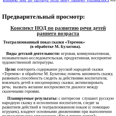
konspekt_nod_po_razvitiyu_rechi_detey_rannego_vozrasta.docx
Предварительный просмотр:
Конспект НОД по развитию речи детей
раннего возраста
Театрализованный показ сказки «Теремок»
(в обработке М. Булатова).
Виды детской деятельности:
игровая, коммуникативная,
познавательно-исследовательская, продуктивная, восприятие
художественной литературы.
Цели:
повторить
содержание русской народной сказки
«Теремок» в обработке М. Булатова; помочь запомнить сказку,
развивать способность следить за действиями воспитателя,
вовлекать детей в инсценировку сказки; активизировать
речь; вызвать желание воспроизвести диалоги между
сказочными героями.
Планируемые результаты:
с интересом слушают русскую
народную сказку в исполнении воспитателя, следят за
развитием действий в театрализованном показе (с помощью
игрушек), владеют основными движениями при выполнении
подражательного упражнения «Кто в тереме живет?» ,