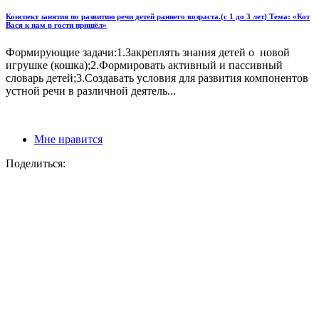
Конспект занятия по развитию речи детей раннего возраста.(с 1 до 3 лет) Тема: «Кот
Вася к нам в гости пришёл»
Формирующие задачи:1.Закреплять знания детей о новой
игрушке (кошка);2.Формировать активный и пассивный
словарь детей;3.Создавать условия для развития компонентов
устной речи в различной деятель...
Мне нравится
Поделиться: