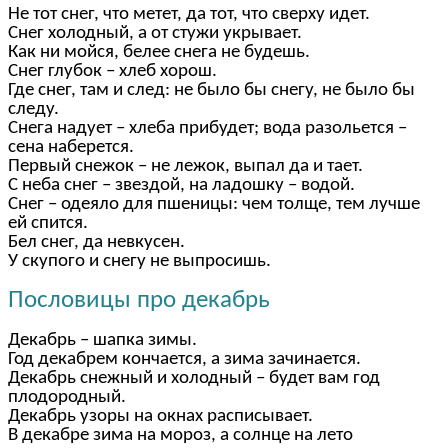
Не тот снег, что метет, да тот, что сверху идет.
Снег холодный, а от стужи укрывает.
Как ни мойся, белее снега не будешь.
Снег глубок – хлеб хорош.
Где снег, там и след: не было бы снегу, не было бы
следу.
Снега надует – хлеба прибудет; вода разольется –
сена наберется.
Первый снежок – не лежок, выпал да и тает.
С неба снег – звездой, на ладошку – водой.
Снег – одеяло для пшеницы: чем толще, тем лучше
ей спится.
Бел снег, да невкусен.
У скупого и снегу не выпросишь.
Пословицы про декабрь
Декабрь – шапка зимы.
Год декабрем кончается, а зима зачинается.
Декабрь снежный и холодный – будет вам год
плодородный.
Декабрь узоры на окнах расписывает.
В декабре зима на мороз, а солнце на лето