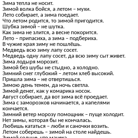
Зима тепла не носит.
Зимой волка бойся, а летом – мухи.
Лето собирает, а зима поедает.
Что летом родится, то зимой пригодится.
Шубка зимой – не шутка.
Как зима не злится, а весне покорится.
Лето – припасиха, а зима – подбериха.
В чужие края зиму не пошлёшь.
Медведь всю зиму лапу сосет.
Медведь одну лапу сосет, да всю зиму сыт живет.
Зима лодыря морозит.
Зимой без шубы не стыдно, а холодно.
Зимний снег глубокий – летом хлеб высокий.
Пришла зима – не отвертишься.
Зимою день темен, да ночь светла.
Зимой денег, как у комарика носок.
Август собирает, да вот зима всё проедает.
Зима с заморозков начинается, а капелями
кончается.
Зимний ветер морозу помощник – пуще холодит.
Нет зимы, которая бы не кончалась.
Любишь кататься – люби и саночки возить.
Летом соберешь – зимой на столе найдешь.