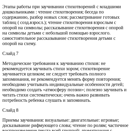
Этапы работы при заучивании стихотворений с младшими
дошкольниками : чтение стихотворения; беседа по
содержанию, разбор новых слов; рассматривание готовых
таблиц ( созд.взросл.); чтение стихотворения взрослым с
опорой на символы; рассказывание стихотворения с опорой
на символы детьми с небольшой помощью взрослого.
самостоятельное рассказывание стихотворения детьми с
опорой на схему.
Слайд 7
Методические требования к заучиванию стихов: не
рекомендуется заучивать стихи хором; стихотворение
заучивается целиком; не следует требовать полного
запоминания, не рекомендуется менять форму повторения;
необходимо учитывать индивидуальные особенности детей;
необходимо создать «атмосферу поэзии»; полезно заучивать и
читать стихи систематически; очень важно развивать
потребность ребенка слушать и запоминать.
Слайд 8
Приемы заучивания: визуальные: двигательные: игровые;
досказывание рифмующего слова; чтение по ролям; частичное
воспроизведение текста всей группой; драматизация с