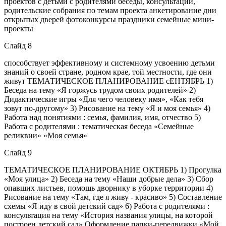
проектов с детьми с родителями беседы, консультации,
родительские собрания по темам проекта анкетирование дни
открытых дверей фотоконкурсы праздники семейные мини-
проекты
Слайд 8
способствует эффективному и системному усвоению детьми
знаний о своей стране, родном крае, той местности, где они
живут ТЕМАТИЧЕСКОЕ ПЛАНИРОВАНИЕ сЕНТЯБРЬ 1)
Беседа на тему «Я горжусь трудом своих родителей» 2)
Дидактические игры «Для чего человеку имя», «Как тебя
зовут по-другому» 3) Рисование на тему «Я и моя семья» 4)
Работа над понятиями : семья, фамилия, имя, отчество 5)
Работа с родителями : тематическая беседа «Семейные
реликвии» «Моя семья»
Слайд 9
ТЕМАТИЧЕСКОЕ ПЛАНИРОВАНИЕ ОКТЯБРЬ 1) Прогулка
«Моя улица» 2) Беседа на тему «Наши добрые дела» 3) Сбор
опавших листьев, помощь дворнику в уборке территории 4)
Рисование на тему «Там, где я живу - красиво» 5) Составление
схемы «Я иду в свой детский сад» 6) Работа с родителями :
консультация на тему «История названия улицы, на которой
построен детский сад» Оформление папки-передвижки «Мой