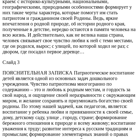
краем: с историко-культурными, национальными,
географическими, природными особенностями формирует у
них такие черты характера, которые помогут им стать
патриотом и гражданином своей Родины. Ведь, яркие
впечатления о родной природе, об истории родного края,
полученные в детстве, нередко остаются в памяти человека на
всю жизнь. И действительно, как не велика наша страна,
человек связывает свое чувство любви к ней с теми местами,
где он родился, вырос; с улицей, по которой ходил не раз; с
двором, где посадил первое деревце…
Слайд 3
ПОЯСНИТЕЛЬНАЯ ЗАПИСКА Патриотическое воспитание
детей является одной из основных задач дошкольного
учреждения. Чувство патриотизма многогранно по
содержанию – это и любовь к родным местам, и гордость за
свой народ, и ощущение своей неразрывности с окружающим
миром, и желание сохранять и приумножать богатство своей
родины. По этому нашей задачей, как педагогов, является:
воспитание у ребенка любви и привязанности к своей семье,
дому, детскому саду, улице , городу, стране; формирование
бережного отношения к природе и всему живому; воспитание
уважения к труду; развитие интереса к русским традициям и
промыслам; формирование элементарных знаний о правах