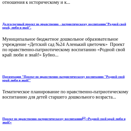
отношения к историческому и к...
Долгосрочный проект по нравственно - патриотическому воспитанию"Родной свой
край, люби и знай".
Муниципальное бюджетное дошкольное образовательное
учреждение «Детский сад №24 Аленький цветочек» Проект
по нравственно-патриотическому воспитанию «Родной свой
край люби и знай!» Бубно...
Презентация "Проект по нравственно-патриотическому воспитанию "Родной свой
край люби и знай!"
Тематическое планирование по нравственно-патриотическому
воспитанию для детей старшего дошкольного возраста...
Проект по нравственно-патриотическому воспитанию «Родной свой край люби и
знай!»