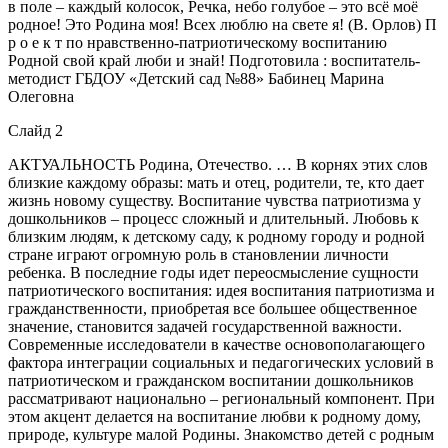
в поле – каждый колосок, Речка, небо голубое – это всё моё
родное! Это Родина моя! Всех люблю на свете я! (В. Орлов) П
р о е к т по нравственно-патриотическому воспитанию
Родной свой край люби и знай! Подготовила : воспитатель-
методист ГБДОУ «Детский сад №88» Бабинец Марина
Олеговна
Слайд 2
АКТУАЛЬНОСТЬ Родина, Отечество. … В корнях этих слов
близкие каждому образы: мать и отец, родители, те, кто дает
жизнь новому существу. Воспитание чувства патриотизма у
дошкольников – процесс сложный и длительный. Любовь к
близким людям, к детскому саду, к родному городу и родной
стране играют огромную роль в становлении личности
ребенка. В последние годы идет переосмысление сущности
патриотического воспитания: идея воспитания патриотизма и
гражданственности, приобретая все большее общественное
значение, становится задачей государственной важности.
Современные исследователи в качестве основополагающего
фактора интеграции социальных и педагогических условий в
патриотическом и гражданском воспитании дошкольников
рассматривают национально – региональный компонент. При
этом акцент делается на воспитание любви к родному дому,
природе, культуре малой Родины. Знакомство детей с родным