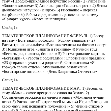
тему «Народно-прикладное искусство России» 2) Рисование
«Золотая хохлома» 3) Аппликация «Гжельская роза» 4) Лепка
дымковской игрушки «Индюк» 5) Рисование «Тверская
матрёшка» 6) Работа с родителями : развлечение на тему
«Ярмарка чудес» «Краса ненаглядная»
Слайд 13
ТЕМАТИЧЕСКОЕ ПЛАНИРОВАНИЕ ФЕВРАЛЬ 1) Беседа
на тему «Есть такая профессия – Родину защищать» 2)
Рассматривание альбома «Военная техника на боевом посту»
3) Подвижная игра «Защита и границы» 4) Ручной труд
«Бескозырка, пилотка, бинокль» 5) Рассматривание картины
«Богатыри» 6) Работа с родителями : Спортивный праздник
«23 февраля» с участием родителей; Фотовыставка «Я
горжусь своим отцом»; Музыкальное развлечение
«Богатырские потешки ». «День Защитника Отечества»
Слайд 14
ТЕМАТИЧЕСКОЕ ПЛАНИРОВАНИЕ МАРТ 1) Беседа на
тему «Мама – самое прекрасное слово на Земле» 2)
Составление рассказов из личного опыта «Моя мама лучше
всех» 3) Рисование «Портрет моей мамы» 4) Игра «Я огорчил
свою маму: как исправить положение?» 5) Чтение стихов о
маме 6) Работа с родителями : Музыкальный концерт «8