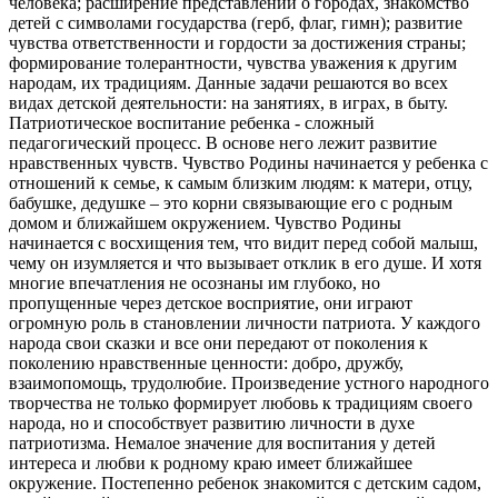
человека; расширение представлений о городах, знакомство
детей с символами государства (герб, флаг, гимн); развитие
чувства ответственности и гордости за достижения страны;
формирование толерантности, чувства уважения к другим
народам, их традициям. Данные задачи решаются во всех
видах детской деятельности: на занятиях, в играх, в быту.
Патриотическое воспитание ребенка - сложный
педагогический процесс. В основе него лежит развитие
нравственных чувств. Чувство Родины начинается у ребенка с
отношений к семье, к самым близким людям: к матери, отцу,
бабушке, дедушке – это корни связывающие его с родным
домом и ближайшем окружением. Чувство Родины
начинается с восхищения тем, что видит перед собой малыш,
чему он изумляется и что вызывает отклик в его душе. И хотя
многие впечатления не осознаны им глубоко, но
пропущенные через детское восприятие, они играют
огромную роль в становлении личности патриота. У каждого
народа свои сказки и все они передают от поколения к
поколению нравственные ценности: добро, дружбу,
взаимопомощь, трудолюбие. Произведение устного народного
творчества не только формирует любовь к традициям своего
народа, но и способствует развитию личности в духе
патриотизма. Немалое значение для воспитания у детей
интереса и любви к родному краю имеет ближайшее
окружение. Постепенно ребенок знакомится с детским садом,