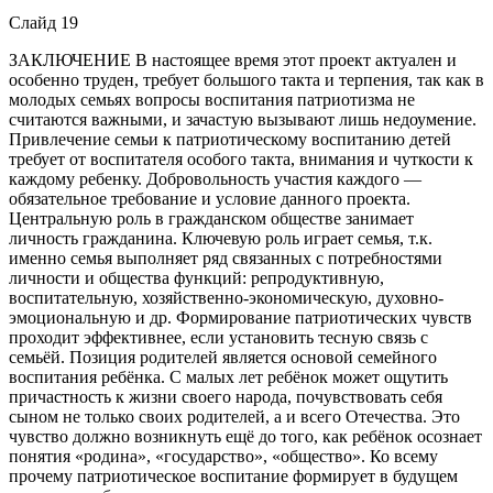
Слайд 19
ЗАКЛЮЧЕНИЕ В настоящее время этот проект актуален и
особенно труден, требует большого такта и терпения, так как в
молодых семьях вопросы воспитания патриотизма не
считаются важными, и зачастую вызывают лишь недоумение.
Привлечение семьи к патриотическому воспитанию детей
требует от воспитателя особого такта, внимания и чуткости к
каждому ребенку. Добровольность участия каждого —
обязательное требование и условие данного проекта.
Центральную роль в гражданском обществе занимает
личность гражданина. Ключевую роль играет семья, т.к.
именно семья выполняет ряд связанных с потребностями
личности и общества функций: репродуктивную,
воспитательную, хозяйственно-экономическую, духовно-
эмоциональную и др. Формирование патриотических чувств
проходит эффективнее, если установить тесную связь с
семьёй. Позиция родителей является основой семейного
воспитания ребёнка. С малых лет ребёнок может ощутить
причастность к жизни своего народа, почувствовать себя
сыном не только своих родителей, а и всего Отечества. Это
чувство должно возникнуть ещё до того, как ребёнок осознает
понятия «родина», «государство», «общество». Ко всему
прочему патриотическое воспитание формирует в будущем