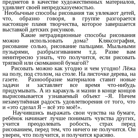
предметов в качестве художественных материалов,
удивляет своей непредсказуемостью.
Необычные способы рисования так увлекают детей,
что, образно говоря, в группе разгорается
настоящее пламя творчества, которое завершается
выставкой детских рисунков.
Какие нетрадиционные способы рисования
можно использовать дома? Кляксография,
рисование солью, рисование пальцами. Мыльными
пузырями, разбрызгиванием т.д. Разве вам
неинтересно узнать, что получится, если рисовать
тряпкой или скомканной бумагой?
Рисовать можно как угодно и чем угодно! Лёжа
на полу, под столом, на столе. На листочке дерева, на
газете. Разнообразие материалов ставит новые
задачи и заставляет все время что-нибудь
придумывать. А из каракуль и мазни в конце концов
вырисовывается узнаваемый объект –Я. Ничем
незамутнённая радость удовлетворения от того, что
и «это сделал Я – всё это моё!».
Научившись выражать свои чувства на бумаге,
ребёнок начинает лучше понимать чувства других,
учится преодолевать робость, страх перед
рисованием, перед тем, что ничего не получится. Он
уверен, что получится, и получится красиво.