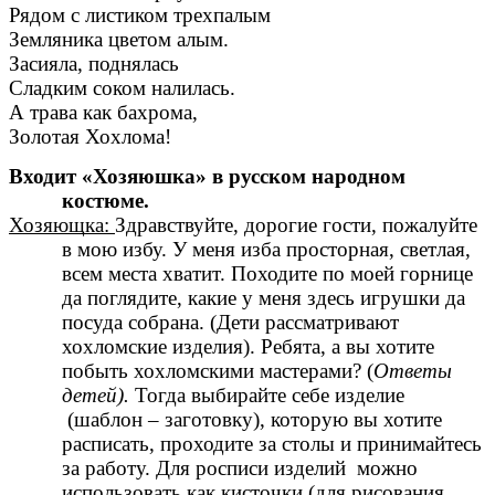
Рядом с листиком трехпалым
Земляника цветом алым.
Засияла, поднялась
Сладким соком налилась.
А трава как бахрома,
Золотая Хохлома!
Входит «Хозяюшка» в русском народном
костюме.
Хозяющка:
Здравствуйте, дорогие гости, пожалуйте
в мою избу. У меня изба просторная, светлая,
всем места хватит. Походите по моей горнице
да поглядите, какие у меня здесь игрушки да
посуда собрана. (Дети рассматривают
хохломские изделия). Ребята, а вы хотите
побыть хохломскими мастерами? (
Ответы
детей).
Тогда выбирайте себе изделие
(шаблон – заготовку), которую вы хотите
расписать, проходите за столы и принимайтесь
за работу. Для росписи изделий можно
использовать как кисточки (для рисования