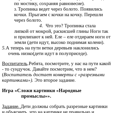
по мостику, сохраняя равновесие).
Тропинка ведет через болото. Появились
кочки. Прыгаем с кочки на кочку. Перешли
через болото.
4.
Что это? Тропинка стала
липкой от мокрой, раскисшей глины Ноги так
и прилипают к ней. Еле – еле отдираем ноги от
земли (дети идут, высоко поднимая колени).
5.
А теперь на пути ветки деревьев наклонились
очень низко(дети идут в полуприседе).
Воспитатель
.Ребята, посмотрите, у нас на пути какой
- то сундучок. Давайте посмотрим, что в нем?
(
Воспитатель достает конверты с «разрезными
картинками»).
Это второе задание.
Игра «Сложи картинки «Народные
промыслы»».
Задание.
Дети должны собрать разрезные картинки
и объяснить, что на картинке не правильно и