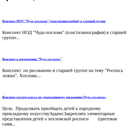
Конспект НОД "Чудо-хохлома" (пластилинография) в старшей группе
Конспект НОД "Чудо-хохлома" (пластилинография) в старшей
группе...
Конспект к презентации "Чудо хохлома"
Конспект по рисованию в старшей группе на тему "Роспись
ложки". Хохлома....
Конспект мастер-класса по декоративному рисованию«Чудо-хохлома»
Цель: Продолжать приобщать детей к народному
прикладному искусствуЗадачи:Закреплять элементарные
представления детей о хохломской росписи (цветовая
гамм...