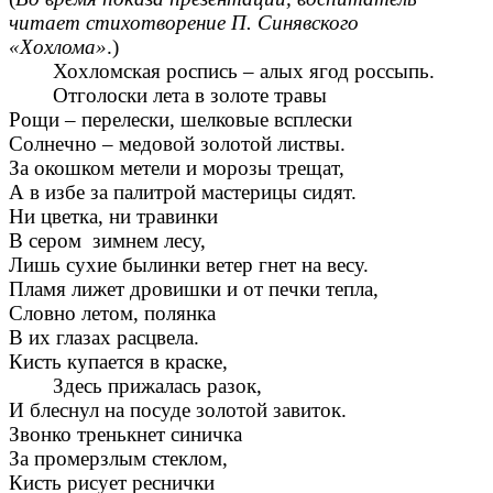
читает стихотворение П. Синявского
«Хохлома»
.)
Хохломская роспись – алых ягод россыпь.
Отголоски лета в золоте травы
Рощи – перелески, шелковые всплески
Солнечно – медовой золотой листвы.
За окошком метели и морозы трещат,
А в избе за палитрой мастерицы сидят.
Ни цветка, ни травинки
В сером зимнем лесу,
Лишь сухие былинки ветер гнет на весу.
Пламя лижет дровишки и от печки тепла,
Словно летом, полянка
В их глазах расцвела.
Кисть купается в краске,
Здесь прижалась разок,
И блеснул на посуде золотой завиток.
Звонко тренькнет синичка
За промерзлым стеклом,
Кисть рисует реснички