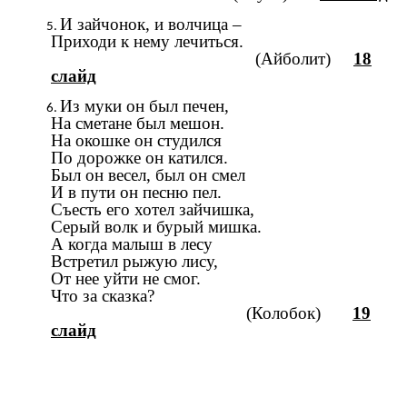
И зайчонок, и волчица –
Приходи к нему лечиться.
(Айболит)
18
слайд
Из муки он был печен,
На сметане был мешон.
На окошке он студился
По дорожке он катился.
Был он весел, был он смел
И в пути он песню пел.
Съесть его хотел зайчишка,
Серый волк и бурый мишка.
А когда малыш в лесу
Встретил рыжую лису,
От нее уйти не смог.
Что за сказка?
(Колобок)
19
слайд