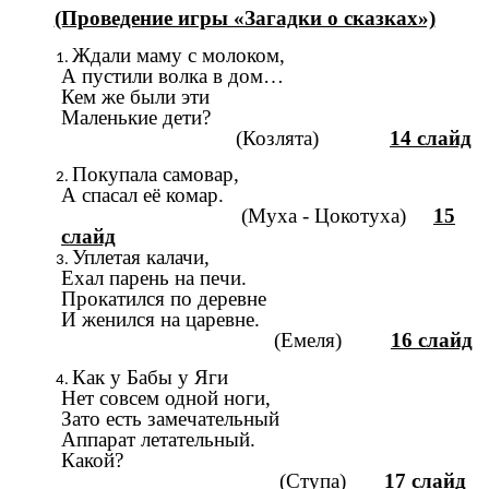
(Проведение игры «Загадки о сказках»)
Ждали маму с молоком,
А пустили волка в дом…
Кем же были эти
Маленькие дети?
(Козлята)
14 слайд
Покупала самовар,
А спасал её комар.
(Муха - Цокотуха)
15
слайд
Уплетая калачи,
Ехал парень на печи.
Прокатился по деревне
И женился на царевне.
(Емеля)
16 слайд
Как у Бабы у Яги
Нет совсем одной ноги,
Зато есть замечательный
Аппарат летательный.
Какой?
(Ступа)
17 слайд