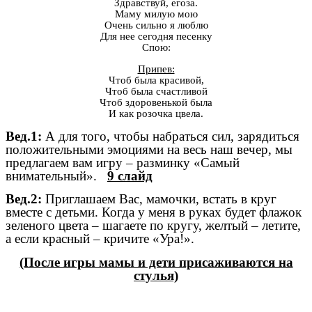
Здравствуй, егоза.
Маму милую мою
Очень сильно я люблю
Для нее сегодня песенку
Спою:
Припев:
Чтоб была красивой,
Чтоб была счастливой
Чтоб здоровенькой была
И как розочка цвела.
Вед.1:
А для того, чтобы набраться сил, зарядиться
положительными эмоциями на весь наш вечер, мы
предлагаем вам игру – разминку «Самый
внимательный».
9 слайд
Вед.2:
Приглашаем Вас, мамочки, встать в круг
вместе с детьми. Когда у меня в руках будет флажок
зеленого цвета – шагаете по кругу, желтый – летите,
а если красный – кричите «Ура!».
(После игры мамы и дети присаживаются на
стулья)