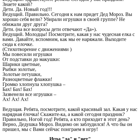
Знаете какой?
Дети. Да. Новый год!!!
Ведущий. Правильно. Сегодня к нам придет Дед Мороз. Вы
хорошо себя вели? Убирали игрушки в своей группе? Не
обижали друг друга?
Дети. (на все вопросы дети отвечают «Да»).
Ведущий. Молодцы! Посмотрите, какая у нас чудесная елка с
вами. Давайте, вспомним, как мы ее наряжали. Выходите
сюда к елочке.
(Стихотворение с движениями )
Мы повесили игрушки
От подставки до макушки:
Шарики цветные,
Рыбки золотые,
Золотые петушки,
Разноцветные флажки!
Громко хлопнула хлопушка –
Бах! Бах! Бах!
Зазвенели все игрушки –
Ах! Ах! Ах!
Ведущая. Ребята, посмотрите, какой красивый зал. Какая у нас
нарядная ёлочка! Скажите-ка, а какой сегодня праздник?
Правильно, Ногой год! Ребята, а кто приходит в этот день?
Верно, Дедушка Мороз. Видимо он заблудился! А что бы он
пришел, мы с Вами сейчас поиграем в игру!
Игра "да" и "нет"