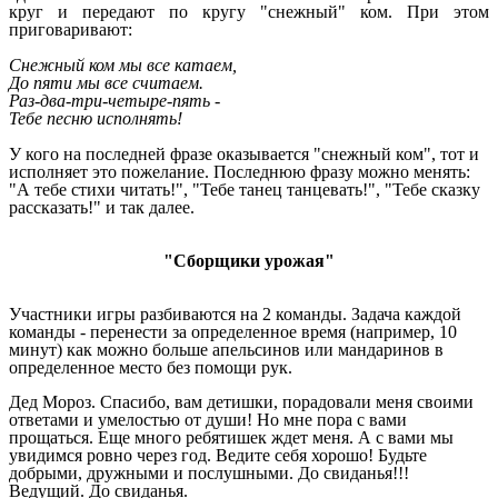
круг и передают по кругу "снежный" ком. При этом
приговаривают:
Снежный ком мы все катаем,
До пяти мы все считаем.
Раз-два-три-четыре-пять -
Тебе песню исполнять!
У кого на последней фразе оказывается "снежный ком", тот и
исполняет это пожелание. Последнюю фразу можно менять:
"А тебе стихи читать!", "Тебе танец танцевать!", "Тебе сказку
рассказать!" и так далее.
"Сборщики урожая"
Участники игры разбиваются на 2 команды. Задача каждой
команды - перенести за определенное время (например, 10
минут) как можно больше апельсинов или мандаринов в
определенное место без помощи рук.
Дед Мороз. Спасибо, вам детишки, порадовали меня своими
ответами и умелостью от души! Но мне пора с вами
прощаться. Еще много ребятишек ждет меня. А с вами мы
увидимся ровно через год. Ведите себя хорошо! Будьте
добрыми, дружными и послушными. До свиданья!!!
Ведущий. До свиданья.