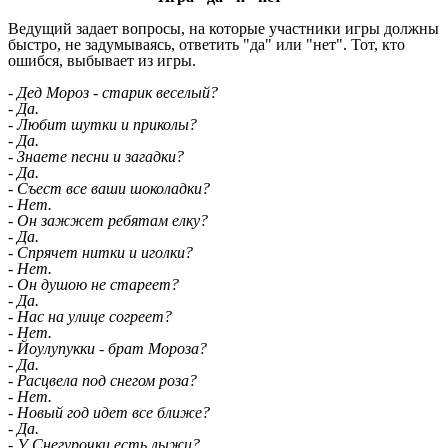
Ведущий задает вопросы, на которые участники игры должны
быстро, не задумываясь, ответить "да" или "нет". Тот, кто
ошибся, выбывает из игры.
- Дед Мороз - старик веселый?
- Да.
- Любит шутки и приколы?
- Да.
- Знаете песни и загадки?
- Да.
- Съест все ваши шоколадки?
- Нет.
- Он зажжет ребятам елку?
- Да.
- Спрячет нитки и иголки?
- Нет.
- Он душою не стареет?
- Да.
- Нас на улице согреет?
- Нет.
- Йоулупукки - брат Мороза?
- Да.
- Расцвела под снегом роза?
- Нет.
- Новый год идет все ближе?
- Да.
- У Снегурочки есть лыжи?