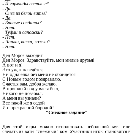
- И гирлянды светлые?
- Да.
- Снег из белой ваты?
- Да.
- Бравые солдаты?
- Нет.
- Туфли и сапожки?
- Нет.
- Чашки, вилки, ложки?
- Нет.
Дед Мороз выходит.
Дед Мороз. Здравствуйте, мои милые друзья!
А вот и я!
Это уж, как ведётся,
Ни одна ёлка без меня не обойдётся.
С Новым годом поздравляю,
Счастья вам, добра желаю,
В прошлый год у вас я был,
Никого не позабыл.
А меня вы узнали?
Все такой же я седой
И с прекрасной бородой!
"Снежное задание"
Для этой игры можно использовать небольшой мяч или
сделать из ваты "снежный" ком. Участники игры становятся в