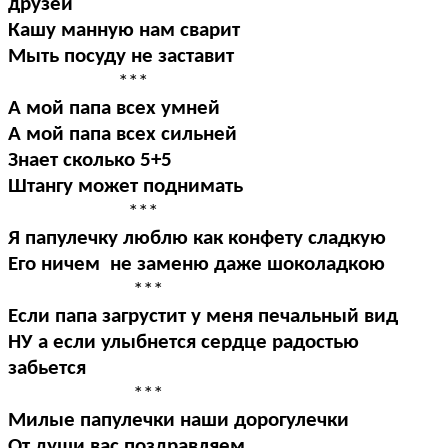
друзей
Кашу манную нам сварит
Мыть посуду не заставит
***
А мой папа всех умней
А мой папа всех сильней
Знает сколько 5+5
Штангу может поднимать
***
Я папулечку люблю как конфету сладкую
Его ничем не заменю даже шоколадкою
***
Если папа загрустит у меня печальный вид
НУ а если улыбнется сердце радостью
забьется
***
Милые папулечки наши дорогулечки
От души вас поздравляем