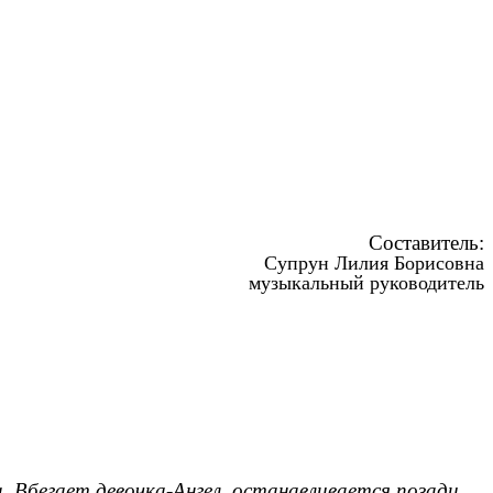
ставитель:
Супрун Лилия Борисовна
музыкальный руководитель
а. Вбегает девочка-Ангел, останавливается позади