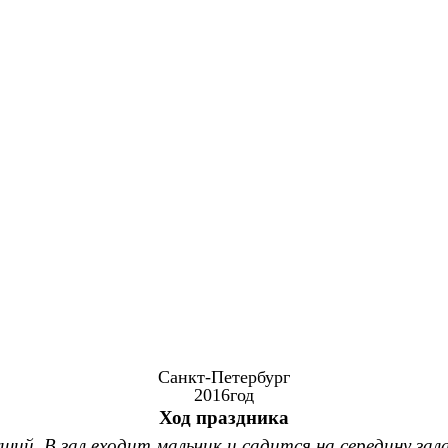
Со
Санкт-Петербург
2016год
Ход праздника
щий. В зал входит мальчик и садится на середину зал