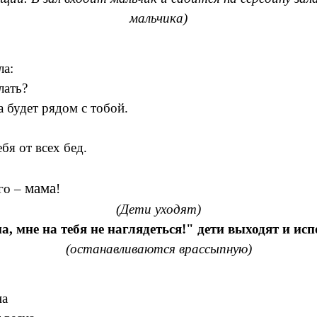
мальчика)
ла:
лать?
а будет рядом с тобой.
бя от всех бед.
мама
его –
!
(Дети уходят)
 мне на тебя не наглядеться!" дети выходят и и
(останавливаются врассыпную)
на