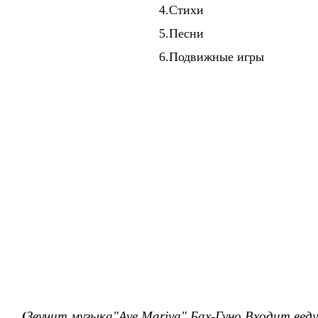
4.Стихи
5.Песни
6.Подвижные игры
(
Звучит музыка"Ave Mariya" Бах-Гуно.Входит веду