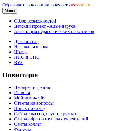
Образовательная социальная сеть
ns
portal.ru
Меню
Обзор возможностей
Детский проект «Алые паруса»
Аттестация педагогических работников
Детский сад
Начальная школа
Школа
НПО и СПО
ВУЗ
Навигация
Вход/регистрация
Главная
Мой мини-сайт
Ответы на вопросы
Поиск по сайту
Сайты классов, групп, кружков...
Сайты образовательных учреждений
Сайты коллег
Форумы