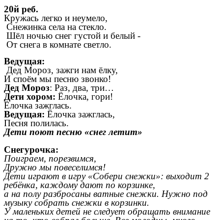
20й реб.
Кружась легко и неумело,
Снежинка села на стекло.
Шёл ночью снег густой и белый -
От снега в комнате светло.
Ведущая:
Дед Мороз, зажги нам ёлку,
И споём мы песню звонко!
Дед Мороз
: Раз, два, три…
Дети хором:
Ёлочка, гори!
Ёлочка зажглась.
Ведущая:
Ёлочка зажглась,
Песня полилась.
Дети поют песню «снег летит»
Снегурочка:
Поиграем, порезвимся,
Дружно мы повеселимся!
Дети играют в игру «Собери снежки»: выходит 2
ребёнка, каждому дают по корзинке,
а на полу разбросаны ватные снежки. Нужно под
музыку собрать снежки в корзинки.
У маленьких детей не следует обращать внимание