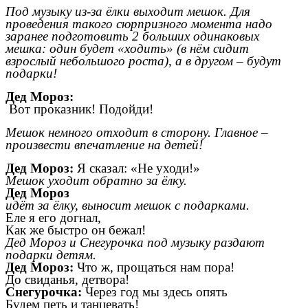
Под музыку из-за ёлки выходит мешок. Для
проведения такого сюрпризного момента надо
заранее подготовить 2 больших одинаковых
мешка: один будет «ходить» (в нём сидит
взрослый небольшого роста), а в другом – будут
подарки!
Дед Мороз:
Вот проказник! Подойди!
Мешок немного отходит в сторону. Главное –
произвести впечатление на детей!
Дед Мороз:
Я сказал: «Не уходи!»
Мешок уходит обратно за ёлку.
Дед Мороз
идёт за ёлку, выносит мешок с подарками.
Еле я его догнал,
Как же быстро он бежал!
Дед Мороз и Снегурочка под музыку раздают
подарки детям.
Дед Мороз:
Что ж, прощаться нам пора!
До свиданья, детвора!
Снегурочка:
Через год мы здесь опять
Будем петь и танцевать!