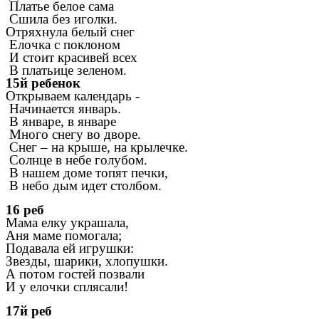
Платье белое сама
Сшила без иголки.
Отряхнула белый снег
Елочка с поклоном
И стоит красивей всех
В платьице зеленом.
15й ребенок
Открываем календарь -
Начинается январь.
В январе, в январе
Много снегу во дворе.
Снег – на крыше, на крылечке.
Солнце в небе голубом.
В нашем доме топят печки,
В небо дым идет столбом.
16 реб
Мама елку украшала,
Аня маме помогала;
Подавала ей игрушки:
Звезды, шарики, хлопушки.
А потом гостей позвали
И у елочки сплясали!
17й реб