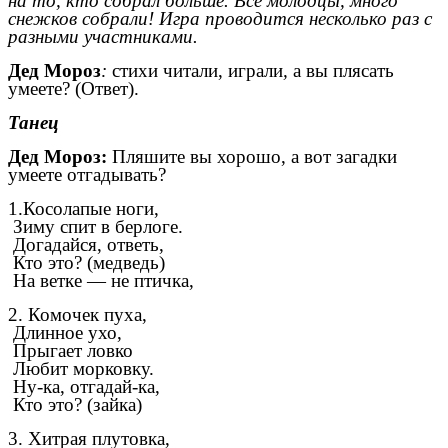
на то, кто собрал больше. Все молодцы, много
снежков собрали! Игра проводится несколько раз с
разными участниками.
Дед Мороз
:
стихи читали, играли
,
а вы плясать
умеете? (Ответ).
Танец
Дед Мороз:
Пляшите вы хорошо, а вот загадки
умеете отгадывать?
1.Косолапые ноги,
Зиму спит в берлоге.
Догадайся, ответь,
Кто это? (медведь)
На ветке — не птичка,
2. Комочек пуха,
Длинное ухо,
Прыгает ловко
Любит морковку.
Ну-ка, отгадай-ка,
Кто это? (зайка)
3. Хитрая плутовка,