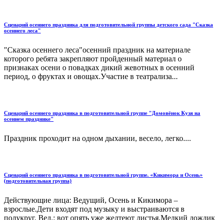
Сценарий осеннего праздника для подготовительной группы детского сада "Сказка
осеннего леса"
"Сказка осеннего леса"осенний праздник на материале
которого ребята закрепляют пройденный материал о
признаках осени о повадках дикий жевотных в осенний
период, о фруктах и овощах.Участие в театрализа...
Сценарий осеннего праздника в подготовительной группе "Домовёнок Кузя на
осеннем празднике"
Праздник проходит на одном дыхании, весело, легко....
Сценарий осеннего праздника в подготовительной группе. «Кикимора и Осень»
(подготовительная группа)
Действующие лица: Ведущий, Осень и Кикимора –
взрослые.Дети входят под музыку и выстраиваются в
полукруг. Вед.: вот опять уже желтеют листья,Мелкий дождик