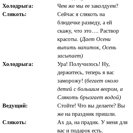
Холодрыга:
Чем же мы ее заколдуем?
Слякоть:
Сейчас я слякоть на
блюдечке разведу, а ей
скажу, что это…. Раствор
красоты. (
Дает Осени
выпить напиток, Осень
засыпает)
Холодрыга:
Ура! Получилось! Ну,
держитесь, теперь я вас
заморожу! (
бегает около
детей с большим веером, а
Слякоть брызгает водой)
Ведущий:
Стойте! Что вы делаете? Вы
же на праздник пришли.
Слякоть:
Ах да, на прадик. У меня для
вас и подарок есть.