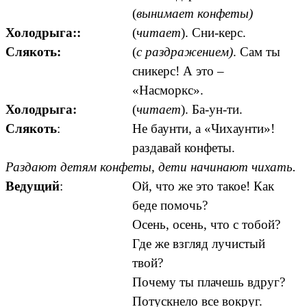
(
вынимает конфеты)
Холодрыга::
(
читает
). Сни-керс.
Слякоть:
(
с раздражением)
. Сам ты
сникерс! А это –
«Насморкс».
Холодрыга:
(
читает
). Ба-ун-ти.
Слякоть
:
Не баунти, а «Чихаунти»!
раздавай конфеты.
Раздают детям конфеты, дети начинают чихать.
Ведущий
:
Ой, что же это такое! Как
беде помочь?
Осень, осень, что с тобой?
Где же взгляд лучистый
твой?
Почему ты плачешь вдруг?
Потускнело все вокруг.