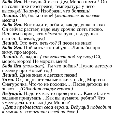
Баба Яга.
Не слушайте его. Дед Мороз шутит! Он
на солнышке перегрелся, температура у него
высокая!
(Лешему)
Изобрази, что болеешь!
Леший.
Ой, больно мне!
(хватается за разные
места)
Баба Яга.
Вот видите, ребята, как дедушке плохо.
Он сейчас растает, надо ему срочно спеть песню.
Встанем в круг, возьмёмся за руки, и дедушка
начнёт. Запевай, дед!
Леший.
Это я-то, петь-то? Я песен не знаю!
Баба Яга.
Пой хоть что-нибудь…Лишь бы про
зиму, про мороз.
Леший.
А, ладно.
(затягивает под музыку)
Ой,
мороз, мороз! Не морозь меня!
Баба Яга
(толкает).
Ты что поёшь? Нужно детскую
песенку про Новый год!
Леший.
Да не знаю я детских песен!
Зима.
Ох, подозрительные какие-то Дед Мороз и
Снегурочка. Что-то не похожи…. Песен детских не
знают… (
Обходит вокруг героев.)
Ведущий.
Надо их как-то проверить… Какое бы им
задание придумать…Как вы думаете, ребята? Что
умеет делать только Дед Мороз?
(Дети предлагают свои версии. Ведущий подводит
к мысли о зажигании огней на ёлке.)