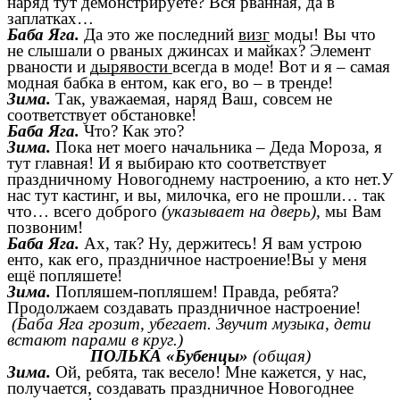
наряд тут демонстрируете? Вся рванная, да в
заплатках…
Баба Яга.
Да это же последний
визг
моды! Вы что
не слышали о рваных джинсах и майках? Элемент
рваности и
дырявости
всегда в моде! Вот и я – самая
модная бабка в ентом, как его, во – в тренде!
Зима.
Так, уважаемая, наряд Ваш, совсем не
соответствует обстановке!
Баба Яга.
Что? Как это?
Зима.
Пока нет моего начальника – Деда Мороза, я
тут главная! И я выбираю кто соответствует
праздничному Новогоднему настроению, а кто нет.У
нас тут кастинг, и вы, милочка, его не прошли… так
что… всего доброго
(указывает на дверь),
мы Вам
позвоним!
Баба Яга.
Ах, так? Ну, держитесь! Я вам устрою
енто, как его, праздничное настроение!Вы у меня
ещё попляшете!
Зима.
Попляшем-попляшем! Правда, ребята?
Продолжаем создавать праздничное настроение!
(Баба Яга грозит, убегает. Звучит музыка, дети
встают парами в круг.)
ПОЛЬКА «Бубенцы»
(общая)
Зима.
Ой, ребята, так весело! Мне кажется, у нас,
получается, создавать праздничное Новогоднее