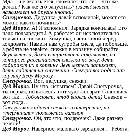
Мда… не включается, сломался что ли… что же
делать? Как же его запустить?
(заглядывает,
нажимает на другие кнопки)
Снегурочка.
Дедушка, давай вспоминай, может его
можно как-то починить?
Дед Мороз.
А! Я вспомнил! Зарядка кончилась! Его
надо подзарядить! А работает он исключительно
только на снежках. Зимушка, настал твой черёд
колдовать! Намети нам сугробы снега, да побольше,
а ребята не зевайте, снежки в корзину собирайте!
Звук метели, Зима встряхивает покрывало, из
которого рассыпаются снежки по залу, дети
собирают их в корзину. Звук метели затихает,
дети садятся на стульчики, Снегурочка подносит
корзину Деду Морозу.
Снегурочка
.
Вот, дедушка, снежки.
Дед Мороз.
Ну что, испытаем? Давай Снегурочка,
ты первая, испытаешь этот чудо-аппарат. Становись
вот так…
(объясняет, чтоб видели дети)
Снежок –
вот сюда…
Снегурочка кидает снежок в отверстие, из
«терминала» появляется валенок.
Снегурочка
.
Ой, это что, подарочек? Даже размер
не мой!
Дед Мороз.
Наверное, маловато зарядился… Ребята,