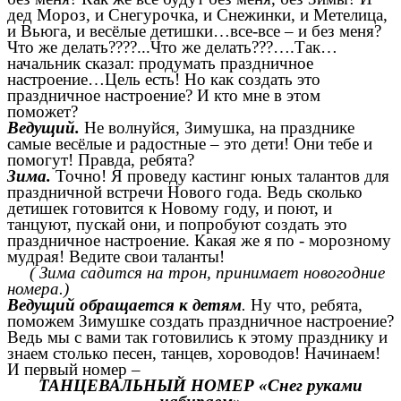
дед Мороз, и Снегурочка, и Снежинки, и Метелица,
и Вьюга, и весёлые детишки…все-все – и без меня?
Что же делать????...Что же делать???….Так…
начальник сказал: продумать праздничное
настроение…Цель есть! Но как создать это
праздничное настроение? И кто мне в этом
поможет?
Ведущий.
Не волнуйся, Зимушка, на празднике
самые весёлые и радостные – это дети! Они тебе и
помогут! Правда, ребята?
Зима.
Точно! Я проведу кастинг юных талантов для
праздничной встречи Нового года. Ведь сколько
детишек готовится к Новому году, и поют, и
танцуют, пускай они, и попробуют создать это
праздничное настроение. Какая же я по - морозному
мудрая! Ведите свои таланты!
( Зима садится на трон, принимает новогодние
номера.)
Ведущий обращается к детям
.
Ну что, ребята,
поможем Зимушке создать праздничное настроение?
Ведь мы с вами так готовились к этому празднику и
знаем столько песен, танцев, хороводов! Начинаем!
И первый номер –
ТАНЦЕВАЛЬНЫЙ НОМЕР «Снег руками