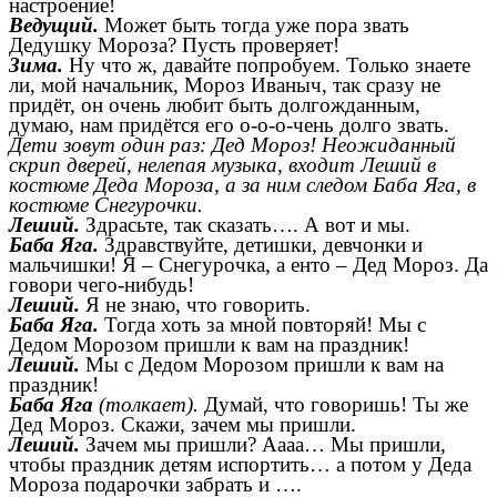
настроение!
Ведущий.
Может быть тогда уже пора звать
Дедушку Мороза? Пусть проверяет!
Зима.
Ну что ж, давайте попробуем. Только знаете
ли, мой начальник, Мороз Иваныч, так сразу не
придёт, он очень любит быть долгожданным,
думаю, нам придётся его о-о-о-чень долго звать.
Дети зовут один раз: Дед Мороз! Неожиданный
скрип дверей, нелепая музыка, входит Леший в
костюме Деда Мороза, а за ним следом Баба Яга, в
костюме Снегурочки.
Леший.
Здрасьте, так сказать…. А вот и мы.
Баба Яга.
Здравствуйте, детишки, девчонки и
мальчишки! Я – Снегурочка, а енто – Дед Мороз. Да
говори чего-нибудь!
Леший.
Я не знаю, что говорить.
Баба Яга.
Тогда хоть за мной повторяй! Мы с
Дедом Морозом пришли к вам на праздник!
Леший.
Мы с Дедом Морозом пришли к вам на
праздник!
Баба Яга
(толкает).
Думай, что говоришь! Ты же
Дед Мороз. Скажи, зачем мы пришли.
Леший.
Зачем мы пришли? Аааа… Мы пришли,
чтобы праздник детям испортить… а потом у Деда
Мороза подарочки забрать и ….