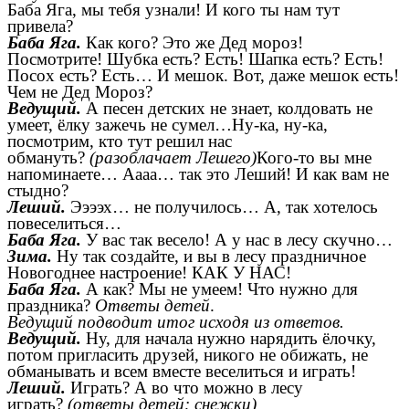
Баба Яга, мы тебя узнали! И кого ты нам тут
привела?
Баба Яга.
Как кого? Это же Дед мороз!
Посмотрите! Шубка есть? Есть! Шапка есть? Есть!
Посох есть? Есть… И мешок. Вот, даже мешок есть!
Чем не Дед Мороз?
Ведущий.
А песен детских не знает, колдовать не
умеет, ёлку зажечь не сумел…Ну-ка, ну-ка,
посмотрим, кто тут решил нас
обмануть?
(разоблачает Лешего)
Кого-то вы мне
напоминаете… Аааа… так это Леший! И как вам не
стыдно?
Леший.
Ээээх… не получилось… А, так хотелось
повеселиться…
Баба Яга.
У вас так весело! А у нас в лесу скучно…
Зима.
Ну так создайте, и вы в лесу праздничное
Новогоднее настроение! КАК У НАС!
Баба Яга.
А как? Мы не умеем! Что нужно для
праздника?
Ответы детей
.
Ведущий подводит итог исходя из ответов.
Ведущий.
Ну, для начала нужно нарядить ёлочку,
потом пригласить друзей, никого не обижать, не
обманывать и всем вместе веселиться и играть!
Леший.
Играть? А во что можно в лесу
играть?
(ответы детей: снежки)