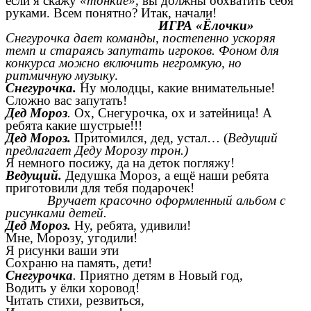
если я скажу
«тонкие»
, вы должны обхватить себя
руками. Всем понятно? Итак, начали!
ИГРА «Ёлочки»
Снегурочка дает команды, постепенно ускоряя
темп и стараясь запутать игроков. Фоном для
конкурса можно включить негромкую, но
ритмичную музыку
.
Снегурочка.
Ну молодцы, какие внимательные!
Сложно вас запутать!
Дед Мороз
.
Ох, Снегурочка, ох и затейница! А
ребята какие шустрые!!!
Дед Мороз.
Притомился, дед, устал… (
Ведущий
предлагает Деду Морозу трон.)
Я немного посижу, да на деток погляжу!
Ведущий.
Дедушка Мороз, а ещё наши ребята
приготовили для тебя подарочек!
Вручает красочно оформленный альбом с
рисунками детей.
Дед Мороз.
Ну, ребята, удивили!
Мне, Морозу, угодили!
Я рисунки ваши эти
Сохраню на память, дети!
Снегурочка
.
Приятно детям в Новый год,
Водить у ёлки хоровод!
Читать стихи, резвиться,