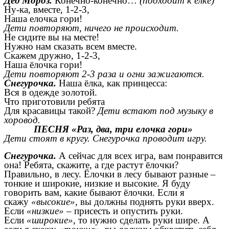
Дед Мороз.
Конечно-конечно…
(подходит к ёлке)
Ну-ка, вместе, 1-2-3,
Наша елочка гори!
Дети повторяют, ничего не происходит.
Не сидите вы на месте!
Нужно нам сказать всем вместе.
Скажем дружно, 1-2-3,
Наша ёлочка гори!
Дети повторяют 2-3 раза и огни зажигаются.
Снегурочка.
Наша ёлка, как принцесса:
Вся в одежде золотой.
Что приготовили ребята
Для красавицы такой?
Дети встают под музыку в
хоровод.
ПЕСНЯ «Раз, два, три елочка гори»
Дети стоят в кругу. Снегурочка проводит игру.
Снегурочка.
А сейчас для всех игра, вам понравится
она! Ребята, скажите, а где растут ёлочки?
Правильно, в лесу. Ёлочки в лесу бывают разные –
тонкие и широкие, низкие и высокие. Я буду
говорить вам, какие бывают ёлочки. Если я
скажу
«высокие»
, вы должны поднять руки вверх.
Если
«низкие»
– присесть и опустить руки.
Если
«широкие»
, то нужно сделать руки шире. А