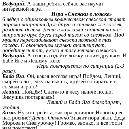
Ведущий.
А наши ребята сейчас вас научат
интересной игре.
Игра «Снежки в ложке»
6 вёдер с одинаковым количеством снежков ставят
парами напротив друг друга и столько же ложек
раздают детям. Дети с ложками садятся на пол
напротив друг друга перед тазом со снежком.
Под
музыку перекладывают снежки ложкой в таз
соседа. С окончанием музыки анализируют,
победитель тот, у кого в тазу меньше снежков.
Ведущий.
А теперь отдайте ложку своим друзьям. И
Бабе Яге и Лешему тоже!
Игра повторяется по ситуации (2-3
раза).
Баба Яга
.
Ой, какая весёлая игра! Пойдём, Леший,
скорей в лес, ёлку наряжать, друзей собирать и в
снежки играть!
Леший.
Пойдём! Снега-то в лесу нынче полно,
Зимушка постаралась!
Леший и Баба Яга благодарят,
уходят.
Зима.
Ну что, ребята, как праздничное Новогоднее
настроение?
Дети: Отлично!
Значит пора звать Деда
Мороза и Снегурочку! Громко, звонко, и все гости
нам помогают!