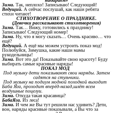
набираем»
Зима.
Так, неплохо! Записываю! Следующий!
Ведущий.
А сейчас послушай, как наши ребята
стихи читают!
СТИХОТВОРЕНИЕ О ПРАЗДНИКЕ.
(Девочки рассказывают стихотворения)
Зима.
Так… Вижу, готовились к празднику!
Записываю! Следующий номер!
Зима.
Ну, что я могу сказать… Очень красиво… что
ещё?
Ведущий.
А ещё мы можем устроить показ мод!
Полюбуйся, Зимушка, какие наши мамы
рукодельницы!
Зима.
Вот это да! Показывайте свою красоту! Буду
выбирать самые красивые наряды!
ПОКАЗ МОД
Под музыку дети показывают свои наряды. Затем
садятся на стульчики.
Под музыку на подиум модной походкой выходит
Баба Яга, проходит вперёд-назад,шлёт всем
воздушные поцелуи.
Зима.
Откуда такая красавица?
БабаЯга.
Из леса!
Зима.
И чем же Вы тут решили нас удивить? Дети,
вон, наряды красивые показывали, а Вы что за