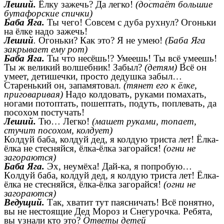
Леший.
Ёлку зажечь? Да легко!
(достаёт большие
бутафорские спички)
Баба Яга.
Ты чего! Совсем с дуба рухнул? Огоньки
на ёлке надо зажечь!
Леший
.
Огоньки? Как это? Я не умею!
(Баба Яга
закрывает ему рот)
Баба Яга.
Ты что несёшь!? Умеешь! Ты всё умеешь!
Ты ж великий волшебник! Забыл?
(детям)
Всё он
умеет, детишечки, просто дедушка забыл…
Старенький он, запамятовал.
(тянет его к ёлке,
приговаривая)
Надо колдовать, руками помахать,
ногами потоптать, пошептать, подуть, поплевать, да
посохом постучать!
Леший.
Тю… Легко!
(машет руками, топает,
стучит посохом, колдует)
Колдуй баба, колдуй дед, я колдую триста лет! Ёлка-
ёлка не стесняйся, ёлка-ёлка загорайся!
(огни не
загораются)
Баба Яга.
Эх, неумёха! Дай-ка, я попробую…
Колдуй баба, колдуй дед, я колдую триста лет! Ёлка-
ёлка не стесняйся, ёлка-ёлка загорайся!
(огни не
загораются)
Ведущий.
Так, хватит тут паясничать! Всё понятно,
вы не нестоящие Дед Мороз и Снегурочка. Ребята,
вы узнали кто это?
Ответы детей