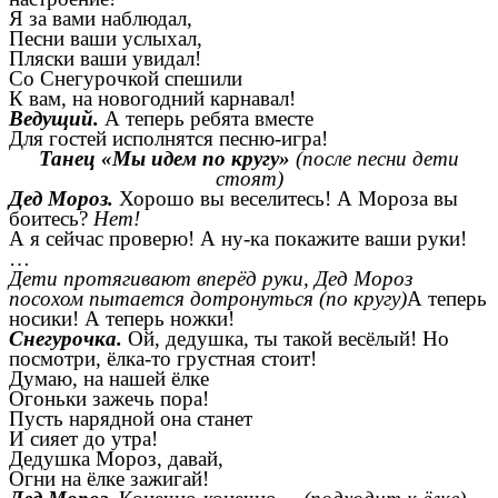
Я за вами наблюдал,
Песни ваши услыхал,
Пляски ваши увидал!
Со Снегурочкой спешили
К вам, на новогодний карнавал!
Ведущий.
А теперь ребята вместе
Для гостей исполнятся песню-игра!
Танец «Мы идем по кругу»
(после песни дети
стоят)
Дед Мороз.
Хорошо вы веселитесь! А Мороза вы
боитесь?
Нет!
А я сейчас проверю! А ну-ка покажите ваши
руки!
…
Дети протягивают вперёд руки, Дед Мороз
посохом пытается дотронуться (по кругу)
А теперь
носики! А теперь ножки!
Снегурочка.
Ой, дедушка, ты такой весёлый! Но
посмотри, ёлка-то грустная стоит!
Думаю, на нашей ёлке
Огоньки зажечь пора!
Пусть нарядной она станет
И сияет до утра!
Дедушка Мороз, давай,
Огни на ёлке зажигай!