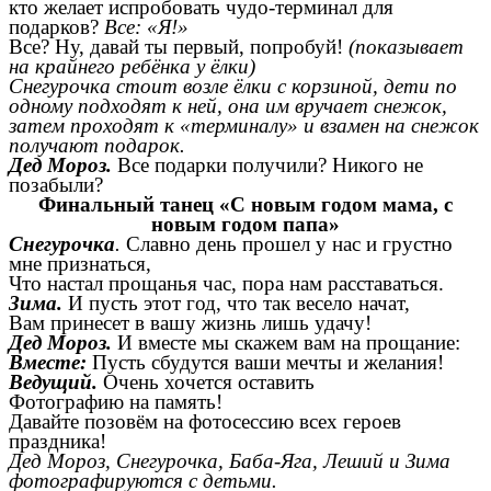
кто желает испробовать чудо-терминал для
подарков?
Все: «Я!»
Все? Ну, давай ты первый, попробуй!
(показывает
на крайнего ребёнка у ёлки)
Снегурочка стоит возле ёлки с корзиной, дети по
одному подходят к ней, она им вручает снежок,
затем проходят к «терминалу» и взамен на снежок
получают подарок.
Дед Мороз.
Все подарки получили? Никого не
позабыли?
Финальный танец «С новым годом мама, с
новым годом папа»
Снегурочка
.
Славно день прошел у нас и грустно
мне признаться,
Что настал прощанья час, пора нам расставаться.
Зима.
И пусть этот год, что так весело начат,
Вам принесет в вашу жизнь лишь удачу!
Дед Мороз.
И вместе мы скажем вам на прощание:
Вместе:
Пусть сбудутся ваши мечты и желания!
Ведущий.
Очень хочется оставить
Фотографию на память!
Давайте позовём на фотосессию всех героев
праздника!
Дед Мороз, Снегурочка, Баба-Яга, Леший и Зима
фотографируются с детьми.