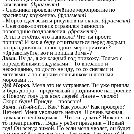
завывания.
(фрагмент)
- Снежинки провели отчётное мероприятие по
красивому кружению.
(фрагмент)
- Мороз сдал эскизы рисунков на окнах.
(фрагмент)
-
Снеговик-почтовик отравился разносить
новогодние поздравления.
(фрагмент)
А ты в отчётах что написала? Что ты просто
пришла? И как я буду отчитываться перед людьми
на праздничных новогодних мероприятиях?
«Здравствуйте, вот и пришла Зима»?
Зима.
Ну да, я же каждый год прихожу. Только с
определёнными задумками…То внезапно и
неожиданно, то долго не иду, то со снегами и
метелями, а то с ярким солнышком и лютыми
морозами …
Дед Мороз.
Меня это не устраивает. Ты уже пришла
и будь добра – продумывай праздничное настроение
к Новому году для всех людей! Иначе – уволю!
Скоро буду! Приеду – проверю!
Зима.
Ай-яй-яй… Как? Как уволю? Как проверю?
Нет-нет! Меня увольнять нельзя! Я очень важная,
нужная и необходимая… Что же делать? Нужно что-
то предпринять…Ведь у ребят праздник – Новый
год! Он всегда зимой. Но если меня уволят, он будет
без меня? Как же все будут без меня, без Зимы? И