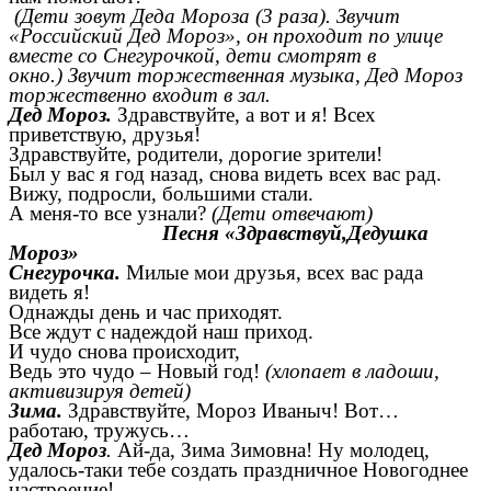
(Дети зовут Деда Мороза (3 раза). Звучит
«Российский Дед Мороз», он проходит по улице
вместе со Снегурочкой, дети смотрят в
окно.)
Звучит торжественная музыка, Дед Мороз
торжественно входит в зал.
Дед Мороз.
Здравствуйте, а вот и я! Всех
приветствую, друзья!
Здравствуйте, родители, дорогие зрители!
Был у вас я год назад, снова видеть всех вас рад.
Вижу, подросли, большими стали.
А меня-то все узнали?
(Дети отвечают)
Песня «Здравствуй,Дедушка
Мороз»
Снегурочка.
Милые мои друзья, всех вас рада
видеть я!
Однажды день и час приходят.
Все ждут с надеждой наш приход.
И чудо снова происходит,
Ведь это чудо – Новый год!
(хлопает в ладоши,
активизируя детей)
Зима.
Здравствуйте, Мороз Иваныч! Вот…
работаю, тружусь…
Дед Мороз
.
Ай-да, Зима Зимовна! Ну молодец,
удалось-таки тебе создать праздничное Новогоднее
настроение!