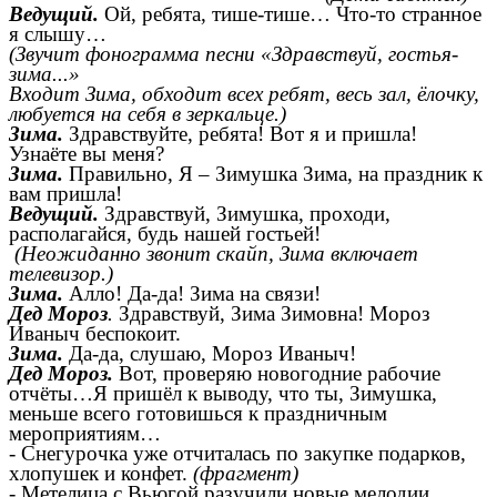
Ведущий.
Ой, ребята, тише-тише… Что-то странное
я слышу…
(Звучит фонограмма песни «Здравствуй, гостья-
зима...»
Входит Зима, обходит всех ребят, весь зал, ёлочку,
любуется на себя в зеркальце.)
Зима.
Здравствуйте, ребята! Вот я и пришла!
Узнаёте вы меня?
Зима.
Правильно, Я – Зимушка Зима, на праздник к
вам пришла!
Ведущий.
Здравствуй, Зимушка, проходи,
располагайся, будь нашей гостьей!
(Неожиданно звонит скайп, Зима включает
телевизор.)
Зима.
Алло! Да-да! Зима на связи!
Дед Мороз
.
Здравствуй, Зима Зимовна! Мороз
Иваныч беспокоит.
Зима.
Да-да, слушаю, Мороз Иваныч!
Дед Мороз.
Вот, проверяю новогодние рабочие
отчёты…Я пришёл к выводу, что ты, Зимушка,
меньше всего готовишься к праздничным
мероприятиям…
- Снегурочка уже отчиталась по закупке подарков,
хлопушек и конфет.
(фрагмент)
- Метелица с Вьюгой разучили новые мелодии