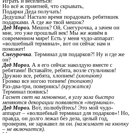
Играть и веселиться!
Но всё ж приятней, что скрывать,
Подарки Деда получать!
Дедушка! Настало время порадовать ребятишек
подарками. А где же твой мешок?
Дед Мороз.
Мешок? Ой, Снегурочка, а зачем он
мне, это уже прошлый век! Мы же живём в
современном мире! Есть у меня чудо-аппарат:
«волшебный терминал», вот он сейчас нам и
поможет!
Снегурочка
.
Терминал для подарков?! Ну и где же
он?
Дед Мороз.
А я его сейчас наколдую вместе с
ребятами! Вставайте, ребята, возле стульчиков!
Дружно все, ребята, хлопнем!
(хлопают)
Громко все ногою топнем!
(топают)
Раз-два-три, повернись!
(кружатся)
Терминал появись!
Гаснет свет на мгновение, в углу зала быстро
меняются декорации появляется «терминал».
Дед Мороз.
Вот, полюбуйтесь! Это мой чудо-
аппарат – «волшебный терминал для подарков»! Но,
правда, он долго лежал без дела, целый год,
проверим, не заржавел ли он.
(нажимает на кнопку
– не включается).