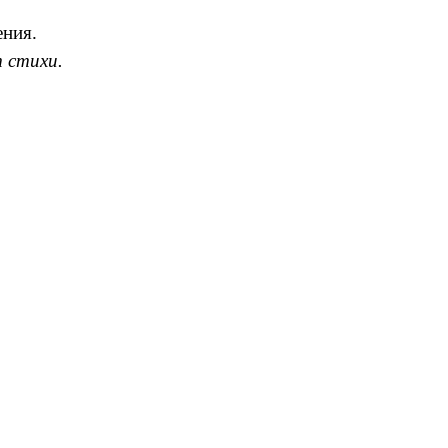
ения.
 стихи.