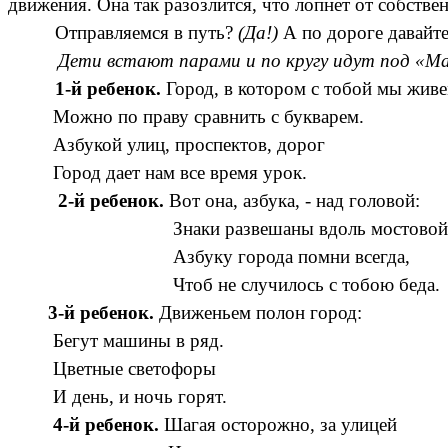
движения. Она так разозлится, что лопнет от собстве
Отправляемся в путь?
(Да!)
А по дороге давайт
Дети встают парами и по кругу идут под «Марш
1-й ребенок.
Город, в котором с тобой мы живе
Можно по праву сравнить с букварем.
Азбукой улиц, проспектов, дорог
Город дает нам все время урок.
2-й ребенок.
Вот она, азбука, - над головой:
Знаки развешаны вдоль мостовой
Азбуку города помни всегда,
Чтоб не случилось с тобою бед
3-й ребенок.
Движеньем полон гор
Бегут машины в ряд.
Цветные светофоры
И день, и ночь горят.
4-й ребенок.
Шагая осторожно, за улицей