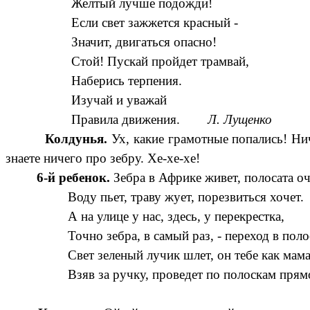
Желтый лучше подожди!
Если свет зажжется красный -
Значит, двигаться опасно!
Стой! Пускай пройдет трамвай,
Наберись терпения.
Изучай и уважай
Правила движения.
Л. Лущенко
Колдунья.
Ух, какие грамотные попались! Нич
знаете ничего про зебру. Хе-хе-хе!
6-й ребенок.
Зебра в Африке живет, полосата оч
Воду пьет, траву жует, порезвиться хочет.
А на улице у нас, здесь, у перекрестка,
Точно зебра, в самый раз, - переход в полос
Свет зеленый лучик шлет, он тебе как мама
Взяв за ручку, проведет по полоскам прям