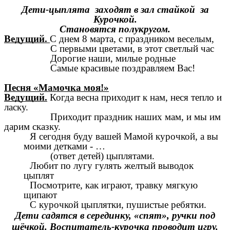
Дети-цыплята заходят в зал стайкой за
Курочкой.
Становятся полукругом.
Ведущий.
С днем 8 марта, с праздником веселым,
С первыми цветами, в этот светлый час
Дорогие наши, милые родные
Самые красивые поздравляем Вас!
Песня «Мамочка моя!»
Ведущий.
Когда весна приходит к нам, неся тепло и
ласку.
Приходит праздник наших мам, и мы им
дарим сказку.
Я сегодня буду вашей Мамой курочкой, а вы
моими детками - …
(ответ детей) цыплятами.
Любит по лугу гулять желтый выводок
цыплят
Посмотрите, как играют, травку мягкую
щипают
С курочкой цыплятки, пушистые ребятки.
Дети садятся в серединку, «спят», ручки под
щёчкой. Воспитатель-курочка проводит игру.