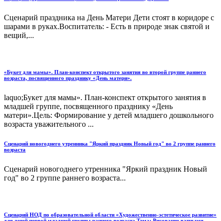
Сценарий праздника на День Матери Дети стоят в коридоре с
шарами в руках.Воспитатель: - Есть в природе знак святой и
вещий,...
«Букет для мамы». План-конспект открытого занятия во второй группе раннего
возраста, посвященного празднику «День матери».
laquo;Букет для мамы». План-конспект открытого занятия в
младшей группе, посвященного празднику «День
матери».Цель: Формирование у детей младшего дошкольного
возраста уважительного ...
Сценарий новогоднего утренника "Яркий праздник Новый год" во 2 группе раннего
возраста
Сценарий новогоднего утренника "Яркий праздник Новый
год" во 2 группе раннего возраста...
Сценарий НОД по образовательной области «Художественно-эстетическое развитие»
для детей первой младшей группы раннего возраста Тема: Рисование ватными