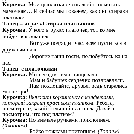
Курочка
:
Мои цыплятки очень любят помогать
мамочкам… И сейчас мы покажем, как они стирают
платочки.
Танец – игра: «Стирка платочков»
Курочка.
У кого в руках платочек, тот ко мне
пойдет в кружочек
Вот уже подходит час, всем пуститься в
дружный пляс.
Дорогие наши гости, полюбуйтесь-ка на
нас.
Танец с платочками
Курочка:
Мы сегодня пели, танцевали,
Мам и бабушек сердечно поздравляли.
Нам похлопайте, друзья, ведь старались
мы не зря!
Курочка
:
Выносит корзиночку с конфетами,
который закрыт красивым платком.
Ребята,
посмотрите, какой большой платочек. Давайте
посмотрим, что под платком?
Курочка:
Но вначале ручками прихлопнем.
(Хлопаем)
Бойко ножками притопнем.
(Топаем)