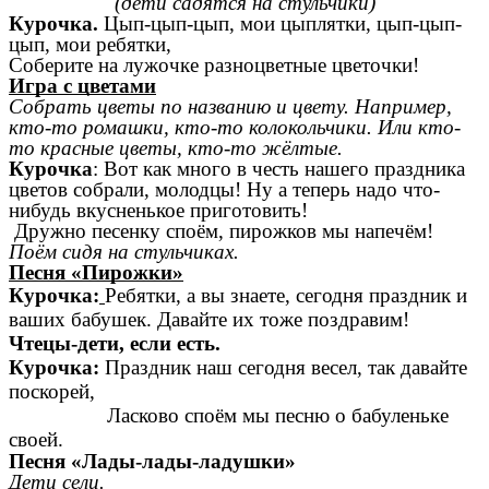
(дети садятся на стульчики)
Курочка.
Цып-цып-цып, мои цыплятки, цып-цып-
цып, мои ребятки,
Соберите на лужочке разноцветные цветочки!
Игра с цветами
Собрать цветы по названию и цвету. Например,
кто-то ромашки, кто-то колокольчики. Или кто-
то красные цветы, кто-то жёлтые.
Курочка
: Вот как много в честь нашего праздника
цветов собрали, молодцы! Ну а теперь надо что-
нибудь вкусненькое приготовить!
Дружно песенку споём, пирожков мы напечём!
Поём сидя на стульчиках.
Песня «Пирожки»
Курочка:
Ребятки, а вы знаете, сегодня праздник и
ваших бабушек. Давайте их тоже поздравим!
Чтецы-дети, если есть.
Курочка:
Праздник наш сегодня весел, так давайте
поскорей,
Ласково споём мы песню о бабуленьке
своей.
Песня «Лады-лады-ладушки»
Дети сели.