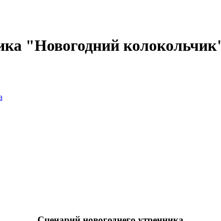
ника "Новогодний колокольчик
а
Сценарий новогоднего утренника