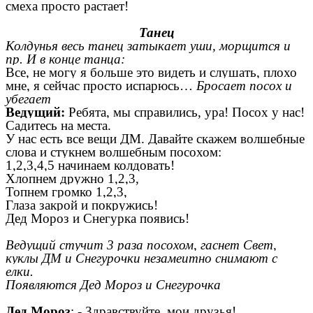
смеха просто растает!
Танец
Колдунья весь танец затыкает уши, морщится и
пр. И в конце танца:
Все, не могу я больше это видеть и слушать, плохо
мне, я сейчас просто испарюсь…
Бросает посох и
убегает
Ведущий:
Ребята, мы справились, ура! Посох у нас!
Садитесь на места.
У нас есть все вещи ДМ. Давайте скажем волшебные
слова и стукнем волшебным посохом:
1,2,3,4,5 начинаем колдовать!
Хлопнем дружно 1,2,3,
Топнем громко 1,2,3,
Глаза закрой и покружись!
Дед Мороз и Снегурка появись!
Ведущий стучит 3 раза посохом, гаснет Свет,
куклы ДМ и Снегурочки незамеитно снимают с
елки.
Появляются Дед Мороз и Снегурочка
Дед Мороз
: - Здравствуйте, мои друзья!