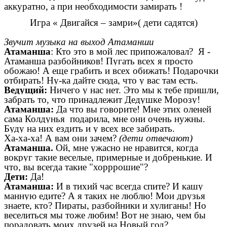
аккуратно, а при необходимости замирать !
Игра « Двигайся – замри»( дети садятся)
Звучит музыка на выход Атаманши
Атаманша
: Кто это в мой лес припожаловал? Я -
Атаманша разбойников! Пугать всех я просто
обожаю! А еще грабить и всех обижать! Подарочки
отбирать! Ну-ка дайте сюда, что у вас там есть.
Ведущий:
Ничего у нас нет. Это мы к тебе пришли,
забрать то, что принадлежит Дедушке Морозу!
Атаманша:
Да что вы говорите! Мне этих оленей
сама Колдунья подарила, мне они очень нужны.
Буду на них ездить и у всех все забирать.
Ха-ха-ха! А вам они зачем?
(дети отвечают)
Атаманша.
Ой, мне ужасно не нравится, когда
вокруг такие веселые, примерные и добренькие. И
что, вы всегда такие "хорррошие"?
Дети:
Да!
Атаманша:
И в тихий час всегда спите? И кашу
манную едите? А я таких не люблю! Мои друзья
знаете, кто? Пираты, разбойники и хулиганы! Но
веселиться мы тоже любим! Вот не знаю, чем бы
порадовать моих друзей на Новый год?