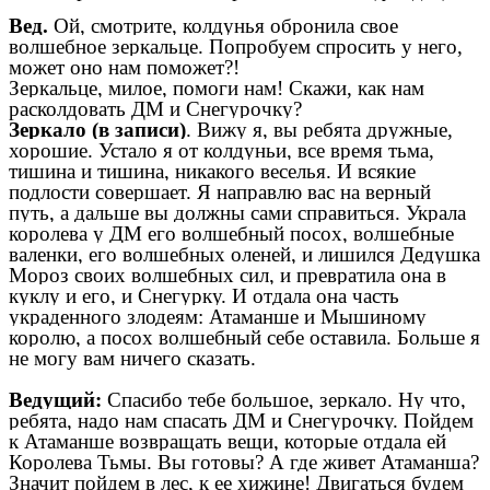
Вед.
Ой, смотрите, колдунья обронила свое
волшебное зеркальце. Попробуем спросить у него,
может оно нам поможет?!
Зеркальце, милое, помоги нам! Скажи, как нам
расколдовать ДМ и Снегурочку?
Зеркало (в записи)
. Вижу я, вы ребята дружные,
хорошие. Устало я от колдуньи, все время тьма,
тишина и тишина, никакого веселья. И всякие
подлости совершает. Я направлю вас на верный
путь, а дальше вы должны сами справиться. Украла
королева у ДМ его волшебный посох, волшебные
валенки, его волшебных оленей, и лишился Дедушка
Мороз своих волшебных сил, и превратила она в
куклу и его, и Снегурку. И отдала она часть
украденного злодеям: Атаманше и Мышиному
королю, а посох волшебный себе оставила. Больше я
не могу вам ничего сказать.
Ведущий:
Спасибо тебе большое, зеркало. Ну что,
ребята, надо нам спасать ДМ и Снегурочку. Пойдем
к Атаманше возвращать вещи, которые отдала ей
Королева Тьмы. Вы готовы? А где живет Атаманша?
Значит пойдем в лес, к ее хижине! Двигаться будем