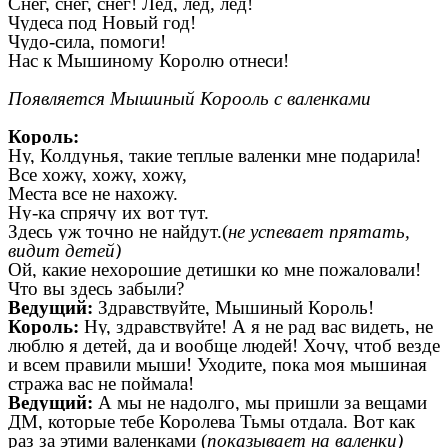
Снег, снег, снег! Лед, лед, лед!
Чудеса под Новый год!
Чудо-сила, помоги!
Нас к Мышиному Королю отнеси!
Появляется Мышиный Корооль с валенками
Король:
Ну, Колдунья, такие теплые валенки мне подарила!
Все хожу, хожу, хожу,
Места все не нахожу.
Ну-ка спрячу их вот тут.
Здесь уж точно не найдут.(
не успевает прятать,
видит детей)
Ой, какие нехорошие детишки ко мне пожаловали!
Что вы здесь забыли?
Ведущий:
Здравствуйте, Мышиный Король!
Король:
Ну, здравствуйте! А я не рад вас видеть, не
люблю я детей, да и вообще людей! Хочу, чтоб везде
и всем правили мыши! Уходите, пока моя мышиная
стража вас не поймала!
Ведущий:
А мы не надолго, мы пришли за вещами
ДМ, которые тебе Королева Тьмы отдала. Вот как
раз за этими валенками (
показывает на валенки)