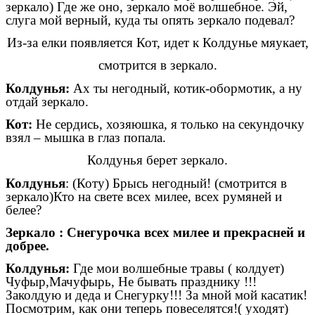
зеркало) Где же оно, зеркало моё волшебное. Эй,
слуга мой верный, куда ты опять зеркало подевал?
Из-за елки появляется Кот, идет к Колдунье мяукает,
смотрится в зеркало.
Колдунья:
Ах ты негодный, котик-обормотик, а ну
отдай зеркало.
Кот:
Не сердись, хозяюшка, я только на секундочку
взял – мышка в глаз попала.
Колдунья берет зеркало.
Колдунья
: (Коту) Брысь негодный! (смотрится в
зеркало)Кто на свете всех милее, всех румяней и
белее?
Зеркало : Снегурочка всех милее и прекрасней и
добрее.
Колдунья:
Где мои волшебные травы ( колдует)
Чуфыр,Мачуфырь, Не бывать празднику !!!
Заколдую и деда и Снегурку!!! За мной мой касатик!
Посмотрим, как они теперь повеселятся!( уходят)