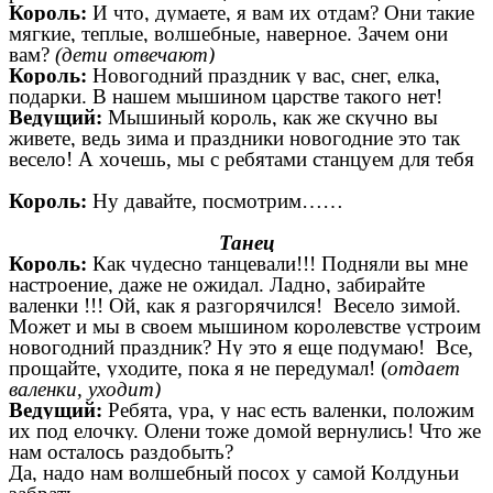
Король:
И что, думаете, я вам их отдам? Они такие
мягкие, теплые, волшебные, наверное. Зачем они
вам?
(дети отвечают)
Король:
Новогодний праздник у вас, снег, елка,
подарки. В нашем мышином царстве такого нет!
Ведущий:
Мышиный король, как же скучно вы
живете, ведь зима и праздники новогодние это так
весело! А хочешь, мы с ребятами станцуем для тебя
Король:
Ну давайте, посмотрим……
Танец
Король:
Как чудесно танцевали!!! Подняли вы мне
настроение, даже не ожидал. Ладно, забирайте
валенки !!!
Ой, как я разгорячился! Весело зимой.
Может и мы в своем мышином королевстве устроим
новогодний праздник? Ну это я еще подумаю! Все,
прощайте, уходите, пока я не передумал! (
отдает
валенки, уходит)
Ведущий:
Ребята, ура, у нас есть валенки, положим
их под елочку. Олени тоже домой вернулись! Что же
нам осталось раздобыть?
Да, надо нам волшебный посох у самой Колдуньи