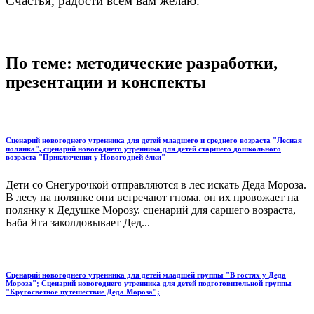
Счастья, радости всем вам желаю.
По теме: методические разработки,
презентации и конспекты
Сценарий новогоднего утренника для детей младшего и среднего возраста "Лесная
полянка", сценарий новогоднего утренника для детей старшего дошкольного
возраста "Приключения у Новогодней ёлки"
Дети со Снегурочкой отправляются в лес искать Деда Мороза.
В лесу на полянке они встречают гнома. он их провожает на
полянку к Дедушке Морозу. сценарий для саршего возраста,
Баба Яга заколдовывает Дед...
Сценарий новогоднего утренника для детей младшей группы "В гостях у Деда
Мороза"; Сценарий новогоднего утренника для детей подготовительной группы
"Кругосветное путешествие Деда Мороза";