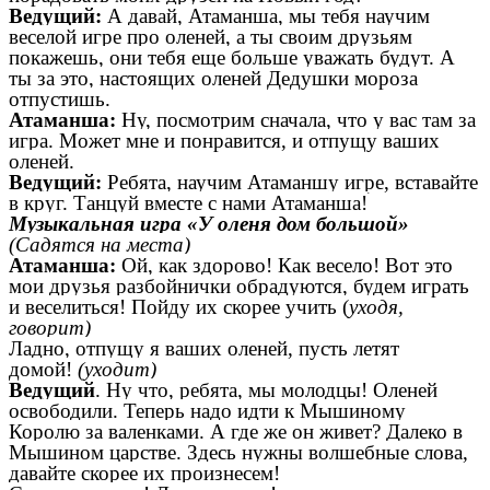
Ведущий:
А давай, Атаманша, мы тебя научим
веселой игре про оленей, а ты своим друзьям
покажешь, они тебя еще больше уважать будут. А
ты за это, настоящих оленей Дедушки мороза
отпустишь.
Атаманша:
Ну, посмотрим сначала, что у вас там за
игра. Может мне и понравится, и отпущу ваших
оленей.
Ведущий:
Ребята, научим Атаманшу игре, вставайте
в круг. Танцуй вместе с нами Атаманша!
Музыкальная игра «У оленя дом большой»
(Садятся на места)
Атаманша:
Ой, как здорово! Как весело! Вот это
мои друзья разбойнички обрадуются, будем играть
и веселиться! Пойду их скорее учить (
уходя,
говорит)
Ладно, отпущу я ваших оленей, пусть летят
домой!
(уходит)
Ведущий
. Ну что, ребята, мы молодцы! Оленей
освободили. Теперь надо идти к Мышиному
Королю за валенками. А где же он живет? Далеко в
Мышином царстве. Здесь нужны волшебные слова,
давайте скорее их произнесем!