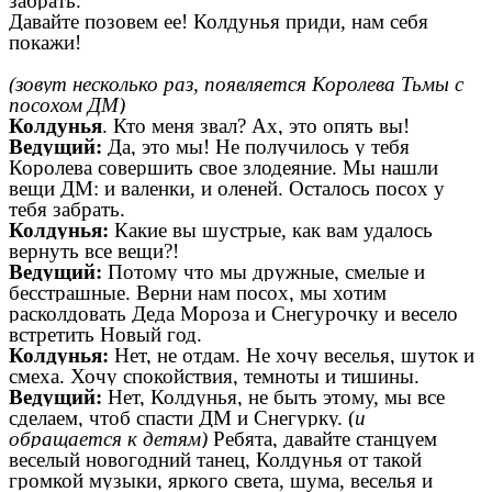
забрать.
Давайте позовем ее! Колдунья приди, нам себя
покажи!
(зовут несколько раз, появляется Королева Тьмы с
посохом ДМ)
Колдунья
. Кто меня звал? Ах, это опять вы!
Ведущий:
Да, это мы! Не получилось у тебя
Королева совершить свое злодеяние. Мы нашли
вещи ДМ: и валенки, и оленей. Осталось посох у
тебя забрать.
Колдунья:
Какие вы шустрые, как вам удалось
вернуть все вещи?!
Ведущий:
Потому что мы дружные, смелые и
бесстрашные. Верни нам посох, мы хотим
расколдовать Деда Мороза и Снегурочку и весело
встретить Новый год.
Колдунья:
Нет, не отдам. Не хочу веселья, шуток и
смеха. Хочу спокойствия, темноты и тишины.
Ведущий:
Нет, Колдунья, не быть этому, мы все
сделаем, чтоб спасти ДМ и Снегурку. (
и
обращается к детям)
Ребята, давайте станцуем
веселый новогодний танец, Колдунья от такой
громкой музыки, яркого света, шума, веселья и