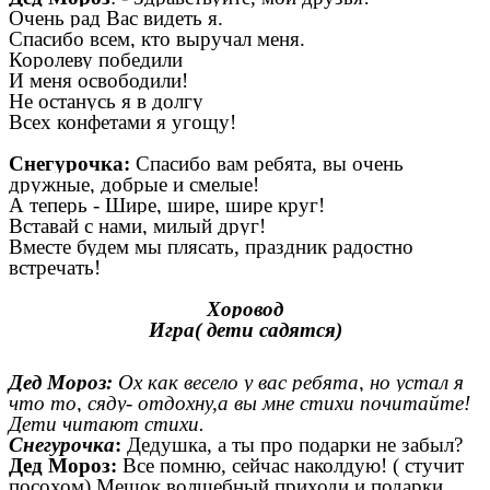
Очень рад Вас видеть я.
Спасибо всем, кто выручал меня.
Королеву победили
И меня освободили!
Не останусь я в долгу
Всех конфетами я угощу!
Снегурочка:
Спасибо вам ребята, вы очень
дружные, добрые и смелые!
А теперь - Шире, шире, шире круг!
Вставай с нами, милый друг!
Вместе будем мы плясать, праздник радостно
встречать!
Хоровод
Игра( дети садятся)
Дед Мороз:
Ох как весело у вас ребята, но устал я
что то, сяду- отдохну,а вы мне стихи почитайте!
Дети читают стихи.
Снегурочка
:
Дедушка, а ты про подарки не забыл?
Дед Мороз:
Все помню, сейчас наколдую! ( стучит
посохом) Мешок волшебный приходи и подарки