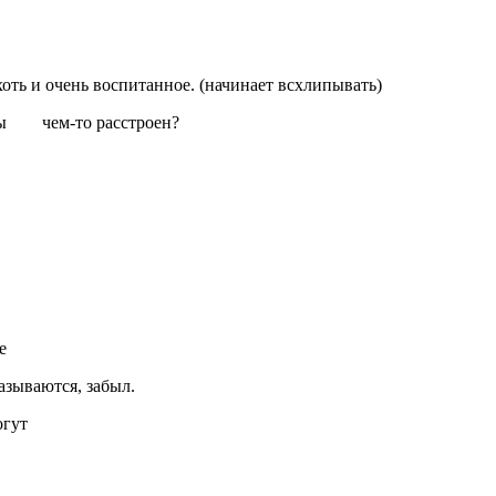
хоть и очень воспитанное. (начинает всхлипывать)
о ты чем-то расстроен?
е
азываются, забыл.
огут