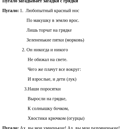
Пугало загадывает загадки с грядки
Пугало:
1. Любопытный красный нос
По макушку в землю врос.
Лишь торчат на грядке
Зелененькие пятки (морк
2. Он никогда и никого
Не обижал на свете.
Чего же плачут все вокруг:
И взрослые, и дети (лук)
3.Наши поросятки
Выросли на грядке,
К солнышку бочком,
Хвостики крючком (огурцы)
Пугало:
Ах, вы мои умненькие! Ах, вы мои разумненькие!