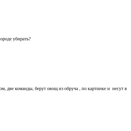
городе убирать?
ом, две команды, берут овощ из обруча , по картинке и несут в