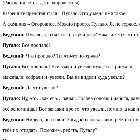
(Раскланивается, дети здороваются)
Разрешите представиться – Пугало. Это у меня имя такое.
А фамилия – Огородное. Можно просто, Пугало. Я, не гордое, 
Ведущий:
Пугало, у тебя что-то случилось? Нам кажется, чт
Пугало:
Всё пропало!
Ведущий:
Что пропало? Ты что-то потеряло?
Пугало:
Всё пропало! Всё взяли и увезли куда-то. Приехали,
выкопали, собрали и увезли. Вы не видели куда увезли?
Ведущий:
Да что увезли?
Пугало:
Ну, это…как его… забыл. Голова соломой набита, разв
всё вспомнишь? Вот загадки про то, что увезли, помню, а как н
Ведущий:
Ничего, не горюй! Загадай свои загадки, ребята пом
тебе их отгадать. Поможем, ребята, Пугалу?