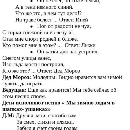
Он не снег, но тоже белый,
А в тени немного синий.
Что же это, в чем тут дело!?
На траве белеет ... Ответ: Иней
Ног от радости не чуя,
С горки снежной вниз лечу я!
Стал мне спорт родней и ближе.
Кто помог мне в этом? ... Ответ: Лыжи
Он катки для нас устроил,
Снегом улицы занес,
Изо льда мосты построил,
Кто же это? ... Ответ: Дед Мороз
Дед Мороз:
Молодцы! Видно нравится вам зимой
гулять, да играть.
Ведущая:
Еще как нравится! Мы тебе сейчас об
этом песню споем.
Дети исполняют песню « Мы зимою ходим в
шапках- ушанках»
Д.М:
Друзья мои, спасибо вам
За смех, стихи и пляски,
Забыл я счет своим годам