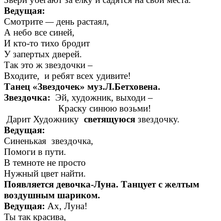
Ведущая:
Смотрите
—
день растаял,
А небо все синей,
И кто-то тихо бродит
У запертых дверей.
Так это ж звездочки –
Входите, и ребят всех удивите!
Танец «Звездочек» муз.Л.Бетховена.
Звездочка:
Эй, художник, выходи –
Краску синюю возьми!
Дарит Художнику
светящуюся
звездочку.
Ведущая:
Синенькая звездочка,
Помоги в пути.
В темноте не просто
Нужный цвет найти.
Появляется девочка-Луна. Танцует с желтым
воздушным шариком.
Ведущая:
Ах, Луна!
Ты так красива,