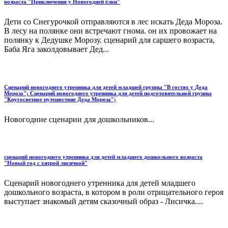
возраста "Приключения у Новогодней ёлки"
Дети со Снегурочкой отправляются в лес искать Деда Мороза.
В лесу на полянке они встречают гнома. он их провожает на
полянку к Дедушке Морозу. сценарий для саршего возраста,
Баба Яга заколдовывает Дед...
Сценарий новогоднего утренника для детей младшей группы "В гостях у Деда
Мороза"; Сценарий новогоднего утренника для детей подготовительной группы
"Кругосветное путешествие Деда Мороза";
Новогодние сценарии для дошкольников...
сценарий новогоднего утренника для детей младшего дошкольного возраста
"Новый год с хитрой лисичкой"
Сценарий новогоднего утренника для детей младшего
дошкольного возраста, в котором в роли отрицательного героя
выступает знакомый детям сказочный образ - Лисичка....