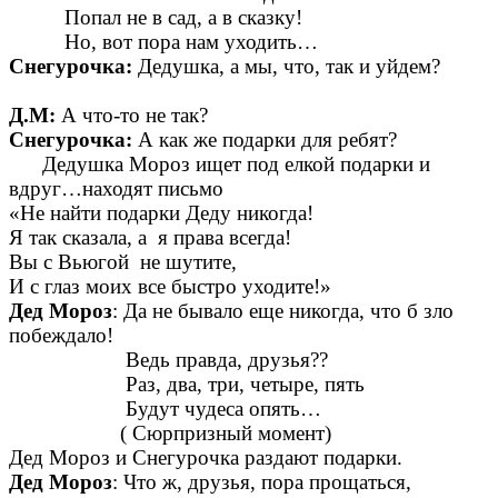
Попал не в сад, а в сказку!
Но, вот пора нам уходить…
Снегурочка:
Дедушка, а мы, что, так и уйдем?
Д.М:
А что-то не так?
Снегурочка:
А как же подарки для ребят?
Дедушка Мороз ищет под елкой подарки и
вдруг…находят письмо
«Не найти подарки Деду никогда!
Я так сказала, а я права всегда!
Вы с Вьюгой не шутите,
И с глаз моих все быстро уходите!»
Дед Мороз
: Да не бывало еще никогда, что б зло
побеждало!
Ведь правда, друзья??
Раз, два, три, четыре, пять
Будут чудеса опять…
( Сюрпризный момент)
Дед Мороз и Снегурочка раздают подарки.
Дед Мороз
: Что ж, друзья, пора прощаться,