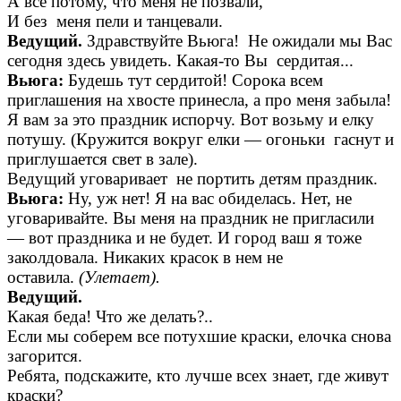
А все потому, что меня не позвали,
И без меня пели и танцевали.
Ведущий.
Здравствуйте Вьюга! Не ожидали мы Вас
сегодня здесь увидеть. Какая-то Вы сердитая...
Вьюга:
Будешь тут сердитой! Сорока всем
приглашения на хвосте принесла, а про меня забыла!
Я вам за это праздник испорчу. Вот возьму и елку
потушу. (Кружится вокруг елки — огоньки гаснут и
приглушается свет в зале).
Ведущий уговаривает не портить детям праздник.
Вьюга:
Ну, уж нет! Я на вас обиделась. Нет, не
уговаривайте. Вы меня на праздник не пригласили
— вот праздника и не будет. И город ваш я тоже
заколдовала. Никаких красок в нем не
оставила.
(Улетает).
Ведущий.
Какая беда! Что же делать?..
Если мы соберем все потухшие краски, елочка снова
загорится.
Ребята, подскажите, кто лучше всех знает, где живут
краски?