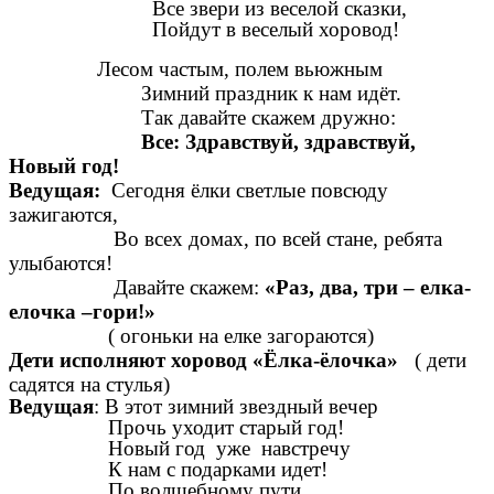
Все звери из веселой сказки,
Пойдут в веселый хоровод!
Лесом частым, полем вьюжным
Зимний праздник к нам идёт.
Так давайте скажем дружно:
Все:
Здравствуй, здравствуй,
Новый год!
Ведущая:
Сегодня ёлки светлые повсюду
зажигаются,
Во всех домах, по всей стане, ребята
улыбаются!
Давайте скажем:
«Раз, два, три – елка-
елочка –гори!»
( огоньки на елке загораются)
Дети исполняют хоровод «Ёлка-ёлочка»
( дети
садятся на стулья)
Ведущая
: В этот зимний звездный вечер
Прочь уходит старый год!
Новый год уже навстречу
К нам с подарками идет!
По волшебному пути