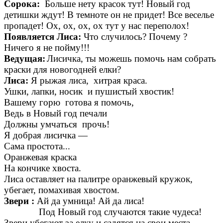
Сорока:
Больше нету красок тут! Новый год
детишки ждут! В темноте он не придет! Все веселье
пропадет! Ох, ох, ох, ох тут у нас переполох!
Появляется Лиса:
Что случилось? Почему ?
Ничего я не пойму!!!
Ведущая:
Лисичка, ты можешь помочь нам собрать
краски для новогодней елки?
Лиса:
Я рыжая лиса, хитрая краса.
Ушки, лапки, носик и пушистый хвостик!
Вашему горю готова я помочь,
Ведь в Новый год печали
Должны умчаться прочь!
Я добрая лисичка —
Сама простота...
Оранжевая краска
На кончике хвоста.
Лиса оставляет на палитре оранжевый кружок,
убегает, помахивая хвостом.
Звери :
Ай да умница! Ай да лиса!
Под Новый год случаются такие чудеса!
Звери убегают за елку и садятся на свои места.