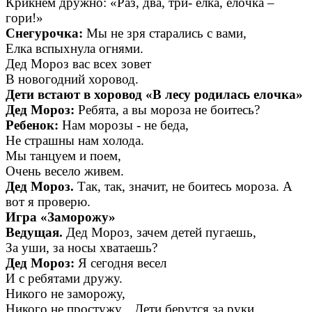
Крикнем дружно: «Раз, два, три- елка, ёлочка –
гори!»
Снегурочка:
Мы не зря старались с вами,
Елка вспыхнула огнями.
Дед Мороз вас всех зовет
В новогодний хоровод.
Дети встают в хоровод «В лесу родилась елочка»
Дед Мороз:
Ребята, а вы мороза не боитесь?
Ребенок:
Нам морозы - не беда,
Не страшны нам холода.
Мы танцуем и поем,
Очень весело живем.
Дед Мороз.
Так, так, значит, не боитесь мороза. А
вот я проверю.
Игра «Заморожу»
Ведущая.
Дед Мороз, зачем детей пугаешь,
За уши, за носы хватаешь?
Дед Мороз:
Я сегодня весел
И с ребятами дружу.
Никого не заморожу,
Никого не простужу. Дети берутся за руки.