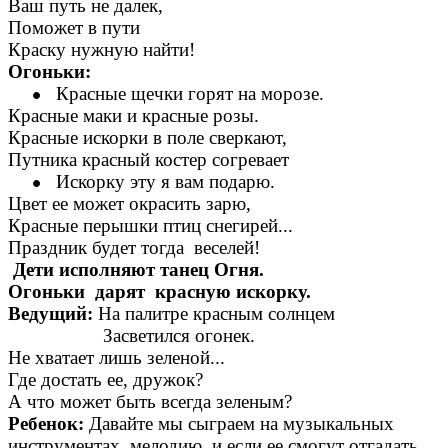
Ваш путь не далек,
Поможет в пути
Краску нужную найти!
Огоньки:
Красные щечки горят на морозе.
Красные маки и красные розы.
Красные искорки в поле сверкают,
Путника красный костер согревает
Искорку эту я вам подарю.
Цвет ее может окрасить зарю,
Красные перышки птиц снегирей...
Праздник будет тогда веселей!
Дети исполняют танец Огня.
Огоньки дарят красную искорку.
Ведущий:
На палитре красным солнцем
Засветился огонек.
Не хватает лишь зеленой...
Где достать ее, дружок?
А что может быть всегда зеленым?
Ребенок:
Давайте мы сыграем на музыкальных
инструментах мелодию, и если ее смогут отгадать