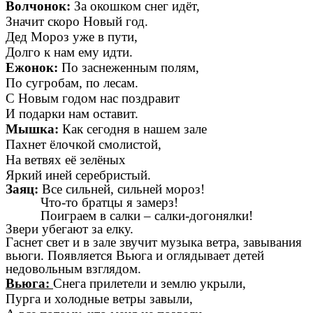
Волчонок:
За окошком снег идёт,
Значит скоро Новый год.
Дед Мороз уже в пути,
Долго к нам ему идти.
Ежонок:
По заснеженным полям,
По сугробам, по лесам.
С Новым годом нас поздравит
И подарки нам оставит.
Мышка:
Как сегодня в нашем зале
Пахнет ёлочкой смолистой,
На ветвях её зелёных
Яркий иней серебристый.
Заяц:
Все сильней, сильней мороз!
Что-то братцы я замерз!
Поиграем в салки – салки-догонялки!
Звери убегают за елку.
Гаснет свет и в зале звучит музыка ветра, завывания
вьюги. Появляется Вьюга и оглядывает детей
недовольным взглядом.
Вьюга:
Снега прилетели и землю укрыли,
Пурга и холодные ветры завыли,