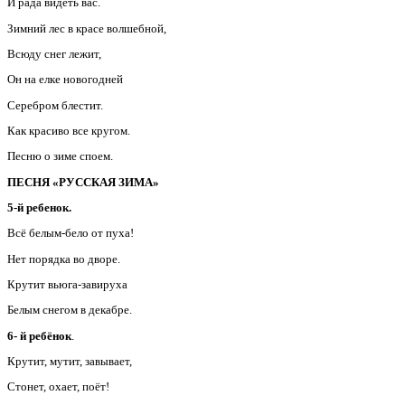
И рада видеть вас.
Зимний лес в красе волшебной,
Всюду снег лежит,
Он на елке новогодней
Серебром блестит.
Как красиво все кругом.
Песню о зиме споем.
ПЕСНЯ «РУССКАЯ ЗИМА»
5-й ребенок.
Всё белым-бело от пуха!
Нет порядка во дворе.
Крутит вьюга-завируха
Белым снегом в декабре.
6- й ребёнок
.
Крутит, мутит, завывает,
Стонет, охает, поёт!