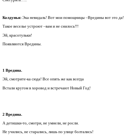
Колдунья:
Эка невидаль! Вот мои помощницы –Вредины вот это да!
Такое веселье устроют –вам и не снилось!!!
Эй, красотульки!
Появляются Вредины.
1 Вредина.
Эй, смотрите-ка сюда! Все опять же как всегда
Встали кругом в хоровод и встречают Новый Год!
2 Вредина.
А детишки-то, смотри, не умнели, не росли.
Не учились, не старались, лишь по улице болтались!