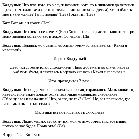
Колдунья:
Что-что, кого-то в слуги возьмем, кого-то в пиявочек да лягушек
превратим, надо же из чего-то зелье приготавливать. (детям) Кто пойдет ко
мне в услужение? Ты пойдешь? (Нет) Тогда ты. (Нет)
Кот:
Вот он-он хочет. (Нет)
Колдунья:
Что никто не хочет? (Нет) Хорошо, если сумеете выполнить три
моих задания оставлю вас в покое. Согласны? (Да).
Колдунья:
Первый, мой самый любимый конкурс, называется «Какая я
красивая!»
Игра с Колдуньей
Девочки соревнуются с Колдуньей. Надо добежать до стула, надеть
каблуки, бусы, и смотрясь в зеркало сказать «Какая я красивая!»
Игра проводится 2 раза.
Колдунья:
Что ж, девчонки оказались ловкими, справились. Мальчишки то,
наверное, не такие ловкие будут, вон какие маленькие, слабенькие.
(Обращается к мальчикам) Что, разве, не так? (Нет). Ну, вот покажите, где
ваши мышцы-то, где сила ваша?
Мальчики встают и делают руки-силача
Колдунья
: Ладно-ладно, верю, ну вот мой котик-обормотик, все равно,
половчее вас будет. Проверим? (Да)
Выручай-ка, Кот-Баюн,