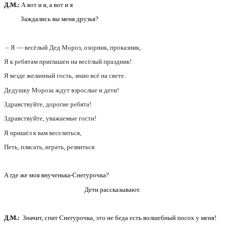
Д.М.:
А вот и я, а вот и я
Заждались вы меня друзья?
– Я — весёлый Дед Мороз, озорник, проказник,
Я к ребятам приглашен на весёлый праздник!
Я везде желанный гость, знаю всё на свете.
Дедушку Мороза ждут взрослые и дети!
Здравствуйте, дорогие ребята!
Здравствуйте, уважаемые гости!
Я пришёл к вам веселиться,
Петь, плясать, играть, резвиться.
А где же моя внученька-Снегурочка?
Дети рассказывают.
Д.М.:
Значит, спит Снегурочка, это не беда есть волшебный посох у меня!