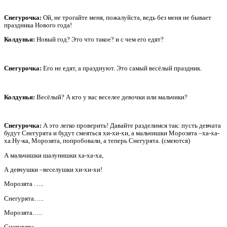
Снегурочка:
Ой, не трогайте меня, пожалуйста, ведь без меня не бывает
праздника Нового года!
Колдунья:
Новый год? Это что такое? и с чем его едят?
Снегурочка:
Его не едят, а празднуют. Это самый весёлый праздник.
Колдунья:
Весёлый? А кто у вас веселее девочки или мальчики?
Снегурочка:
А это легко проверить! Давайте разделимся так: пусть девчата
будут Снегурята и будут смеяться хи-хи-хи, а мальчишки Морозята –ха-ха-
ха.Ну-ка, Морозята, попробовали, а теперь Снегурята. (смеются)
А мальчишки шалунишки ха-ха-ха,
А девчушки –веселушки хи-хи-хи!
Морозята …..
Снегурята…..
Морозята…..
Снегурята…..