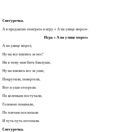
Снегурочка.
А я предлагаю поиграть в игру « А на улице мороз».
Игра « А на улице мороз»
А на улице мороз,
Ну-ка все взялись за нос!
Ни к чему нам бить баклуши,
Ну-ка взялись все за уши,
Покрутили, повертели,
Вот и уши отогрели.
По коленкам постучали,
Головою покачали,
По плечам похлопали
И чуть-чуть потопали.
Снегурочка.