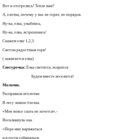
Вот и отогрелись! Тепло вам?
А, елочка, почему у нас не горит, не порядок.
Ну-ка, елка, улыбнись,
Ну-ка, елка, встрепенись!
Скажем елке 1,2,3.
Светом радостным гори!
( зажигается елка)
Снегурочка:
Ёлка светится, искрится
Будем вместе веселится!
Мальчик.
Расправила иголочки
В лесу зимою ёлочка.
«Мне вовсе спать не хочется»,-
Воскликнула она.
«Пора мне наряжаться
и в гости собираться.