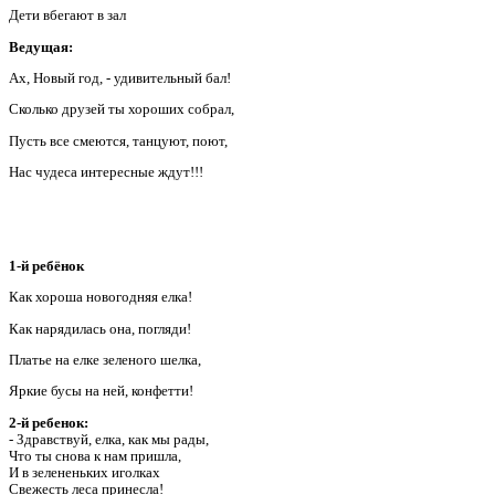
Дети вбегают в зал
Ведущая:
Ах, Новый год, - удивительный бал!
Сколько друзей ты хороших собрал,
Пусть все смеются, танцуют, поют,
Нас чудеса интересные ждут!!!
1-й ребёнок
Как хороша новогодняя елка!
Как нарядилась она, погляди!
Платье на елке зеленого шелка,
Яркие бусы на ней, конфетти!
2-й ребенок:
- Здравствуй, елка, как мы рады,
Что ты снова к нам пришла,
И в зелененьких иголках
Свежесть леса принесла!