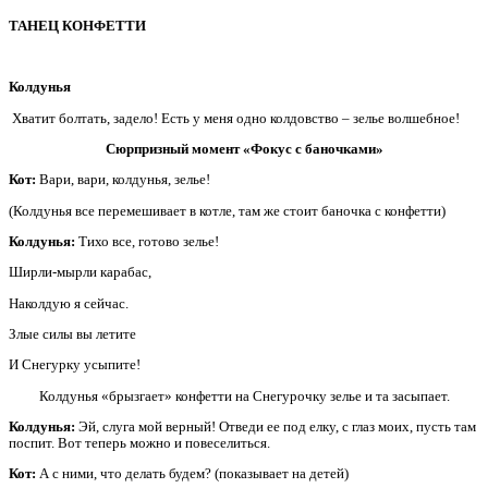
ТАНЕЦ КОНФЕТТИ
Колдунья
Хватит болтать, задело! Есть у меня одно колдовство – зелье волшебное!
Сюрпризный момент «Фокус с баночками»
Кот:
Вари, вари, колдунья, зелье!
(Колдунья все перемешивает в котле, там же стоит баночка с конфетти)
Колдунья:
Тихо все, готово зелье!
Ширли-мырли карабас,
Наколдую я сейчас.
Злые силы вы летите
И Снегурку усыпите!
Колдунья «брызгает» конфетти на Снегурочку зелье и та засыпает.
Колдунья:
Эй, слуга мой верный! Отведи ее под елку, с глаз моих, пусть там
поспит. Вот теперь можно и повеселиться.
Кот:
А с ними, что делать будем? (показывает на детей)