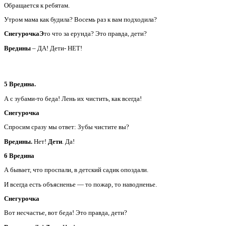
Обращается к ребятам.
Утром мама как будила? Восемь раз к вам подходила?
СнегурочкаЭ
то что за ерунда? Это правда, дети?
Вредины
– ДА! Дети- НЕТ!
5 Вредина.
А с зубами-то беда! Лень их чистить, как всегда!
Снегурочка
Спросим сразу мы ответ: Зубы чистите вы?
Вредины.
Нет!
Дети
. Да!
6 Вредина
А бывает, что проспали, в детский садик опоздали.
И всегда есть объясненье — то пожар, то наводненье.
Снегурочка
Вот несчастье, вот беда! Это правда, дети?