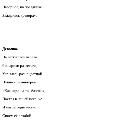
Наверное, на празднике
Заждалась детвора».
Девочка.
На ветки свои весело
Фонарики развесила,
Укрылась разноцветной
Пушистой мишурой.
«Как хороша ты, ёлочка», -
Поётся в нашей песенке.
И мы сегодня весело
Споем её с тобой.