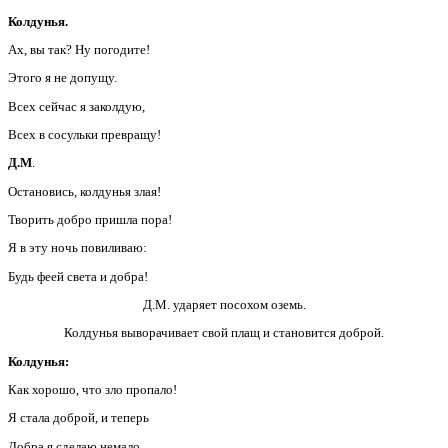
Колдунья.
Ах, вы так? Ну погодите!
Этого я не допущу.
Всех сейчас я заколдую,
Всех в сосульки превращу!
Д.М
.
Остановись, колдунья злая!
Творить добро пришла пора!
Я в эту ночь повиливаю:
Будь феей света и добра!
Д.М. ударяет посохом оземь.
Колдунья выворачивает свой плащ и становится доброй.
Колдунья:
Как хорошо, что зло пропало!
Я стала доброй, и теперь
Добра я сделаю немало