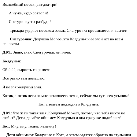
Волшебный посох, раз-два-три!
А ну-ка, чудо сотвори!
Снегурочку ты разбуди!
Трижды ударяет посохом оземъ, Снегурочка просыпается и плачет.
Снегурочка:
Дедушка Мороз, это Колдунья и её злой кот во всем
виноваты.
Д.М.:
Знаю, знаю Снегурочка, не плачь.
Колдунья:
Ой-ё-ёй, сырость то развела.
Все равно вам помешаю,
Я не зря колдунья злая.
Котик, а котик неси ко мне оставшееся зелье, сейчас мы тут всех усыпим!
Кот с зельем подходит к Колдуньи.
Д.М.:
Что ж ты такая злая, Колдунья! Может, потому что тебя никто не
любит? Дети, давайте обнимем Колдунью и она сразу же подобреет!
Кот:
Мяу, мяу, только неменяу!
Дети обнимают Колдунью и Кота, а затем садятся обратно на стульчики