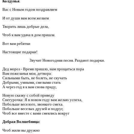
Колдунья
.
Вас с Новым годом поздравляем
И от души вам всем желаем
Творить лишь добрые дела,
Чтоб к вам удача в дом пришла.
Вот вам ребятки
Настоящие подарки!
Звучит Новогодняя песня. Раздают подарки.
Дед мороз - Время пришло, нам прощаться пора
Вам пожеланья мои, детвора:
Сильными быть, не болеть, не скучать
Добрыми, умными, смелыми стать
А через год я к вам снова приду,
Новую сказку с собой приведу
Снегурочка: Я в новом году вам желаю успеха,
Побольше веселого, звонкого смеха.
Побольше веселых друзей и подруг,
Чтоб все вместе с вами смеялись вокруг
Добрая Волшебница:
Чтоб жили вы дружно