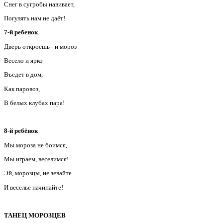
Снег в сугробы навивает,
Погулять нам не даёт!
7-й ребенок
.
Дверь откроешь - и мороз
Весело и ярко
Въедет в дом,
Как паровоз,
В белых клубах пара!
8-й ребёнок
Мы мороза не боимся,
Мы играем, веселимся!
Эй, морозцы, не зевайте
И веселье начинайте!
ТАНЕЦ МОРОЗЦЕВ