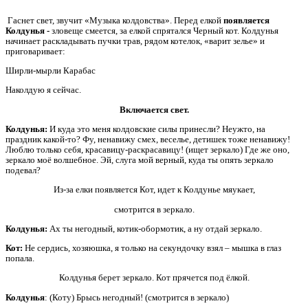
Гаснет свет, звучит «Музыка колдовства». Перед елкой
появляется
Колдунья -
зловеще смеется, за елкой спрятался Черный кот. Колдунья
начинает раскладывать пучки трав, рядом котелок, «варит зелье» и
приговаривает:
Ширли-мырли Карабас
Наколдую я сейчас.
Включается свет.
Колдунья:
И куда это меня колдовские силы принесли? Неужто, на
праздник какой-то? Фу, ненавижу смех, веселье, детишек тоже ненавижу!
Люблю только себя, красавицу-раскрасавицу! (ищет зеркало) Где же оно,
зеркало моё волшебное. Эй, слуга мой верный, куда ты опять зеркало
подевал?
Из-за елки появляется Кот, идет к Колдунье мяукает,
смотрится в зеркало.
Колдунья:
Ах ты негодный, котик-обормотик, а ну отдай зеркало.
Кот:
Не сердись, хозяюшка, я только на секундочку взял – мышка в глаз
попала.
Колдунья берет зеркало. Кот прячется под ёлкой.
Колдунья
: (Коту) Брысь негодный! (смотрится в зеркало)