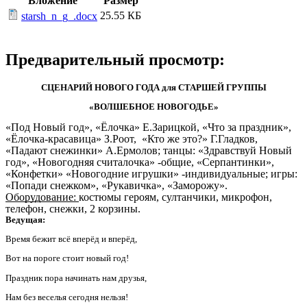
Вложение
Размер
25.55 КБ
starsh_n_g_.docx
Предварительный просмотр:
СЦЕНАРИЙ НОВОГО ГОДА для СТАРШЕЙ ГРУППЫ
«ВОЛШЕБНОЕ НОВОГОДЬЕ»
«Под Новый год», «Ёлочка» Е.Зарицкой, «Что за праздник»,
«Ёлочка-красавица» З.Роот, «Кто же это?» Г.Гладков,
«Падают снежинки» А.Ермолов; танцы: «Здравствуй Новый
год», «Новогодняя считалочка» -общие, «Серпантинки»,
«Конфетки» «Новогодние игрушки» -индивидуальные; игры:
«Попади снежком», «Рукавичка», «Заморожу».
Оборудование:
костюмы героям, султанчики, микрофон,
телефон, снежки, 2 корзины.
Ведущая:
Время бежит всё вперёд и вперёд,
Вот на пороге стоит новый год!
Праздник пора начинать нам друзья,
Нам без веселья сегодня нельзя!