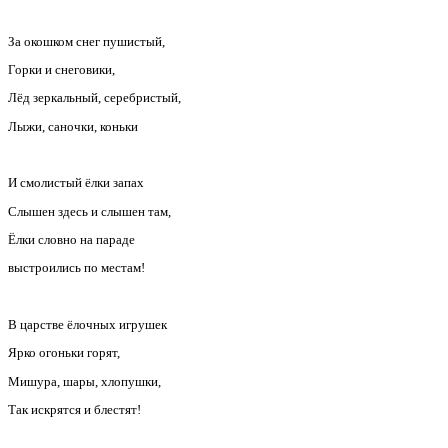
За окошком снег пушистый,
Горки и снеговики,
Лёд зеркальный, серебристый,
Лыжи, саночки, коньки
И смолистый ёлки запах
Слышен здесь и слышен там,
Ёлки словно на параде
выстроились по местам!
В царстве ёлочных игрушек
Ярко огоньки горят,
Мишура, шары, хлопушки,
Так искрятся и блестят!