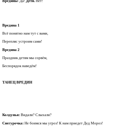
Вредины
- Да!
Дети.
Нет!
Вредина 1
Всё понятно нам тут с вами,
Перепляс устроим сами!
Вредина 2
Праздник детям мы сорвём,
Беспорядок наведём!
ТАНЕЦ ВРЕДИН
Колдунья:
Видали? Слыхали?
Снегурочка:
Не боимся мы угроз! К нам приедет Дед Мороз!