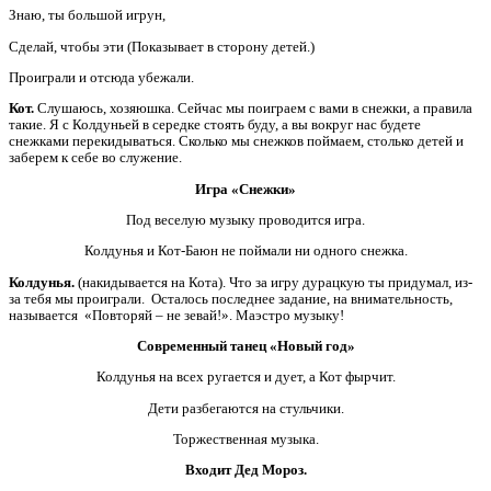
Знаю, ты большой игрун,
Сделай, чтобы эти (Показывает в сторону детей.)
Проиграли и отсюда убежали.
Кот.
Слушаюсь, хозяюшка. Сейчас мы поиграем с вами в снежки, а правила
такие. Я с Колдуньей в середке стоять буду, а вы вокруг нас будете
снежками перекидываться. Сколько мы снежков поймаем, столько детей и
заберем к себе во служение.
Игра «Снежки»
Под веселую музыку проводится игра.
Колдунья и Кот-Баюн не поймали ни одного снежка.
Колдунья.
(накидывается на Кота). Что за игру дурацкую ты придумал, из-
за тебя мы проиграли. Осталось последнее задание, на внимательность,
называется «Повторяй – не зевай!». Маэстро музыку!
Современный танец «Новый год»
Колдунья на всех ругается и дует, а Кот фырчит.
Дети разбегаются на стульчики.
Торжественная музыка.
Входит Дед Мороз.