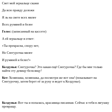
Свет мой зеркальце скажи
Да всю правду доложи
Я ль на свете всех милее
Всех румяней и белее
Голос:
(записанный на кассете)
А ей зеркальце в ответ:
«Ты прекрасна, спору нет,
Но Снегурочка милее
И румяней и белее!»
Колдунья:
Снегурочка? Это какая ещё Снегурочка? Где бы мне только
найти эту девицу-белолицу!
Кот:
Хозяюшка, хозяюшка, да посмотри же вот она! (показывает на
Снегурочку, затем берет её за руку и ведет к Колдунье).
Колдунья:
Вот ты и попалась, красавица писанная. Сейчас я тебя в лягушку
превращу.