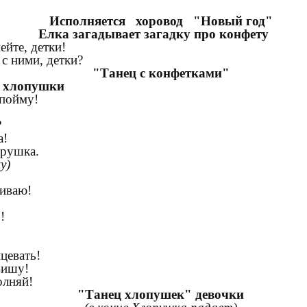
Исполняется хоровод "Новый год"
Елка загадывает загадку про конфету
ейте, детки!
 с ними, детки?
"Танец с конфетками"
л хлопушки
 пойму!
?
а!
грушка.
у)
иваю!
!
евать!
 вишу!
олняй!
"Танец хлопушек" девочки