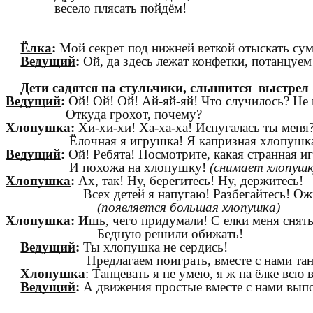
весело плясать пойдём!
Ёлка
:
Мой секрет под нижней веткой отыскать сум
Ведущий
:
Ой, да здесь лежат конфетки, потанцуем
Дети садятся на стульчики, слышится выстре
Ведущий
:
Ой! Ой! Ой! Ай-яй-яй! Что случилось? Не
Откуда грохот, почему?
Хлопушка
:
Хи-хи-хи! Ха-ха-ха! Испугалась ты меня
Ёлочная я игрушка! Я капризная хлопушк
Ведущий
:
Ой! Ребята! Посмотрите, какая странная и
И похожа на хлопушку!
(снимает хлопушк
Хлопушка
:
Ах, так! Ну, берегитесь! Ну, держитесь!
Всех детей я напугаю! Разбегайтесь! Ож
(появляется большая хлопушка)
Хлопушка
: И
шь, чего придумали! С елки меня снять
Бедную решили обижать!
Ведущий
:
Ты хлопушка не сердись!
Предлагаем поиграть, вместе с нами танц
Хлопушка
: Танцевать я не умею, я ж на ёлке всю
Ведущий
:
А движения простые вместе с нами вып