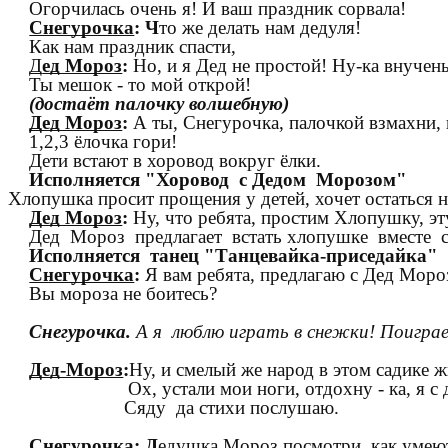
Огорчилась очень я! И ваш праздник сорвала!
Снегурочка
: Ч
то же делать нам дедуля!
Как нам праздник спасти,
Д
ед Мороз
:
Но, и я Дед не простой! Ну-ка внучен
Ты мешок - то мой открой!
(достаёт палочку волшебную)
Дед Мороз
:
А ты, Снегурочка, палочкой взмахни, 
1,2,3 ёлочка гори!
Дети встают в хоровод вокруг ёлки.
Исполняется "Хоровод с Дедом Морозом"
Хлопушка просит прощения у детей, хочет остаться н
Дед Мороз
:
Ну, что ребята, простим Хлопушку, э
Дед Мороз предлагает встать хлопушке вместе 
Исполняется танец "Танцевайка-приседайка"
Снегурочка
:
Я вам ребята, предлагаю с Дед Моро
Вы мороза не боитесь?
Снегурочка.
А я люблю играть в снежки! Поигра
Дед-Мороз
:
Ну, и смелый же народ в этом садике ж
Ох, устали мои ноги, отдохну - ка, я с д
Сяду да стихи послушаю.
Снегурочка
: Д
едушка Мороз посмотри, как умею