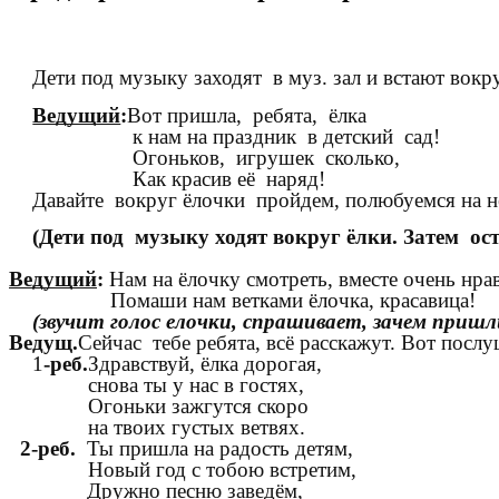
Дети под музыку заходят в муз. зал и встают вокр
Ведущий
:
Вот пришла, ребята, ёлка
к нам на праздник в детский сад!
Огоньков, игрушек сколько,
Как красив её наряд!
Давайте вокруг ёлочки пройдем, полюбуемся на не
(Дети под музыку ходят вокруг ёлки. Затем о
Ведущий
:
Нам на ёлочку смотреть, вместе очень нра
Помаши нам ветками ёлочка, красавица!
(звучит голос елочки, спрашивает, зачем пришл
Ведущ.
Сейчас тебе ребята, всё расскажут. Вот послу
1
-реб.
Здравствуй, ёлка дорогая,
снова ты у нас в гостях,
Огоньки зажгутся скоро
на твоих густых ветвях.
2-реб.
Ты пришла на радость детям,
Новый год с тобою встретим,
Дружно песню заведём,