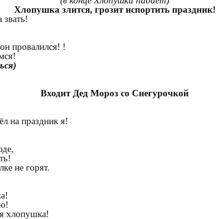
(в конце Хлопушка падает)
Хлопушка злится, грозит испортить праздник!
 звать!
провалился! !
мся!
ься)
Входит Дед Мороз со Снегурочкой
а праздник я!
!
де,
ь!
ке не горят.
а!
аю!
я хлопушка!