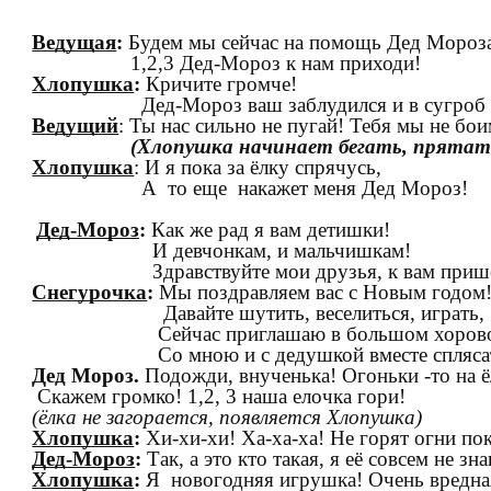
Ведущая
:
Будем мы сейчас на помощь Дед Мороза
1,2,3 Дед-Мороз к нам приходи!
Хлопушка
:
Кричите громче!
Дед-Мороз ваш заблудился и в сугроб он 
Ведущий
: Ты нас сильно не пугай! Тебя мы не бои
(Хлопушка начинает бегать, прятат
Хлопушка
: И я пока за ёлку спрячусь,
А то еще накажет меня Дед Мороз!
Дед-Мороз
:
Как же рад я вам детишки!
И девчонкам, и мальчишкам!
Здравствуйте мои друзья, к вам пришёл н
Снегурочка
:
Мы поздравляем вас с Новым годом
Давайте шутить, веселиться, играть,
Сейчас приглашаю в большом хорово
Со мною и с дедушкой вместе сплясат
Дед Мороз.
Подожди, внученька! Огоньки -то на ёл
Скажем громко! 1,2, 3 наша елочка гори!
(ёлка не загорается, появляется Хлопушка)
Хлопушка
:
Хи-хи-хи! Ха-ха-ха! Не горят огни пок
Дед-Мороз
:
Так, а это кто такая, я её совсем не зн
Хлопушка
:
Я новогодняя игрушка! Очень вредна