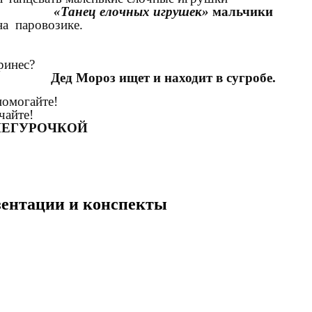
«Танец елочных игрушек»
мальчики
а паровозике.
ринес?
Дед Мороз ищет и находит в сугробе.
помогайте!
айте!
НЕГУРОЧКОЙ
езентации и конспекты