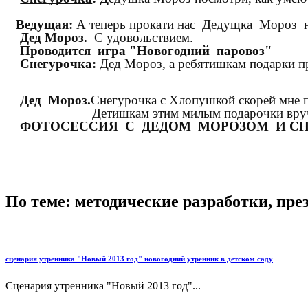
Ведущая
:
А теперь прокати нас Дедущка Мороз н
Дед Мороз.
С удовольствием.
Проводится игра "Новогодний паровоз"
Снегурочка
:
Дед Мороз, а ребятишкам подарки п
Дед Мороз.
Снегурочка с Хлопушкой скорей мне 
Детишкам этим милым подарочки вруч
ФОТОСЕССИЯ С ДЕДОМ МОРОЗОМ И С
!
❤
Добавлено
По теме: методические разработки, пр
сценария утренника "Новый 2013 год" новогодний утренник в детском саду
Сценария утренника "Новый 2013 год"...