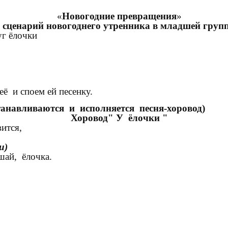
«
Новогодние превращения
»
сценарий новогоднего утренника в младшей груп
уг ёлочки
ё и споем ей песенку.
станавливаются и исполняется песня-хоровод)
Хоровод" У ёлочки "
вится,
и)
шай, ёлочка.