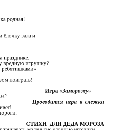
ька родная!
и ёлочку зажги
а празднике.
ту вредную игрушку?
с ребятишками»
зом поиграть!
Игра
«Заморожу»
ем?
Проводится игра в снежки
ивёт!
ороги.
СТИХИ ДЛЯ ДЕДА МОРОЗА
т танцевать маленькие елочные игрушки