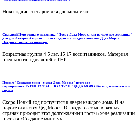
Новогодние сценарии для дошкольников...
Сценарий Новогоднего праздника "Посох Деда Мороза или волшебное зернышко"
для детей старшей группы. Злая колдунья завладела посохом Деда Мороза.
Петушок спешит на помощь.
Возрастная группа 4-5 лет, 15-17 воспитанников. Материал
предназначен для детей с ТНР....
Проект "Создание мини - музея Деда Мороза" итоговое
мероприятие«ПУТЕШЕСТВИЕ ПО СТРАНЕ ДЕДА МОРОЗА» подготовительная
группа
Скоро Новый год постучится в двери каждого дома. И на
пороге окажется Дед Мороз. В каждую семью в разных
странах приходит этот долгожданный гостьВ ходе реализации
проекта «Создание мини му...