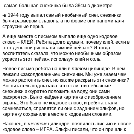
-самая большая снежинка была 38см в диаметре
-в 1944 году выпал самый необычный снег, снежинки
были размером с ладонь, а по форме они напоминали
страусиные перья.
А еще вместе с письмом выпало еще одно кодовое
слово – КЛЕЙ. Ребята долго думали, почему клей, если в
этот день они рисовали зимний пейзаж? И тогда
воспитатель сказала, что можно необычным образом
украсить этот пейзаж используя клей и соль.
Новое письмо ребята нашли в
пятом
цилиндре. В нем
лежали «заколдованные» снежинки. Мы уже знаем чем
можно растопить снег, но как же раскрыть эти снежинки?
Воспитатель подсказала, что если эти небычные
снежинки аккуратно положить на воду, они сами
раскроятся. Было найдена картинка с изображением
экрана. Это было не кодовое слово, и ребята стали
сомневаться, справятся ли они с заданием эльфов, но
картинку сохранили вместе с кодовыми словами.
Наконец, в
шестом
цилиндре, появилось письмо и новое
кодовое слово – ИГРА. Эльфы писали, что он пришли к