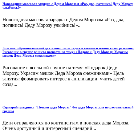
Новогодняя массовая зарядка с Дедом Морозом «Раз, два, потянись! Деду Морозу
улыбнись!»
Новогодняя массовая зарядка с Дедом Морозом «Раз, два,
потянись! Деду Морозу улыбнись!»...
Конспект образовательной деятельности по художественно-эстетическому развитию.
Рисование в группе раннего возраста на тему: «Подарок Деду Морозу. Украсим
мешок Деда Мороза снежинками»
Рисование в ясельной группе на тему: «Подарок Деду
Морозу. Украсим мешок Деда Мороза снежинками» Цель
занятия: формировать интерес к аппликации, учить детей
созда...
Сценарий праздника "Поиски деда Мороза" без деда Мороза для подготовительной
группы
Дети отправляются по континентам в поисках деда Мороза.
Очень доступный и интересный сценарий...