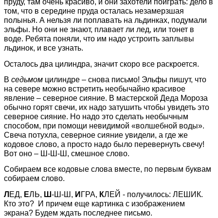
пруду, там очень красиво, и они захотели поиграть: дело в
том, что в середине пруда осталась незамерзшая
полынья. А нельзя ли поплавать на льдинках, подумали
эльфы. Но они не знают, плавает ли лед, или тонет в
воде. Ребята поняли, что им надо устроить заплывы
льдинок, и все узнать.
Осталось два цилиндра, значит скоро все раскроется.
В
седьмом
цилиндре – снова письмо! Эльфы пишут, что
на севере можно встретить необычайно красивое
явление – северное сияние. В мастерской Деда Мороза
обычно горят свечи, их надо затушить чтобы увидеть это
северное сияние. Но надо это сделать необычным
способом, при помощи невидимой «волшебной воды».
Свеча потухла, северное сияние увидели, а где же
кодовое слово, а просто надо было перевернуть свечу!
Вот оно – Ш-Ш-Ш, смешное слово.
Собираем все кодовые слова вместе, по первым буквам
собираем слово.
Л
ЕД,
Е
ЛЬ,
Ш
-Ш-Ш,
И
ГРА,
К
ЛЕЙ - получилось: ЛЕШИК.
Кто это? И причем еще картинка с изображением
экрана? Будем ждать последнее письмо.