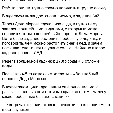
Ребята поняли, нужно срочно нарядить в группе елочку.
В
третьем
цилиндре, снова письмо, и задание №2
Терем Деда Мороза сделан изо льда, и путь к нему
завален волшебными льдинами, с которыми может
справится только «вошебный» порошок Деда Мороза.
Вот и было задание растопить необычную льдинку, и
поговорить, чем можно растопить снег и лед, и зачем
посыпают снег и лед на улице солью. Найдено второе
кодовое слово – ЛЕД.
Рецепт волшебной льдинки: 170гр соды + 3 ст.ложки
воды.
Посыпать 4-5 ст.ложек лим.кислоты – «Волшебный
порошок Деда Мороза».
В
четвертом
цилиндре нашли еще одно письмо, с
рассказывалось в нем о том как красиво в зимнем лесу,
какие необычные бывают снежинки:
-не встречаются одинаковые снежинки, но все они имеют
шесть лучиков