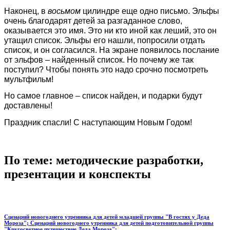
Наконец, в
восьмом
цилиндре еще одно письмо. Эльфы
очень благодарят детей за разгаданное слово,
оказывается это имя. Это ни кто иной как леший, это он
утащил список. Эльфы его нашли, попросили отдать
список, и он согласился. На экране появилось послание
от эльфов – найденный список. Но почему же так
поступил? Чтобы понять это надо срочно посмотреть
мультфильм!
Но самое главное – список найден, и подарки будут
доставлены!
Праздник спасли! С наступающим Новым Годом!
По теме: методические разработки,
презентации и конспекты
Сценарий новогоднего утренника для детей младшей группы "В гостях у Деда
Мороза"; Сценарий новогоднего утренника для детей подготовительной группы
"Кругосветное путешествие Деда Мороза";