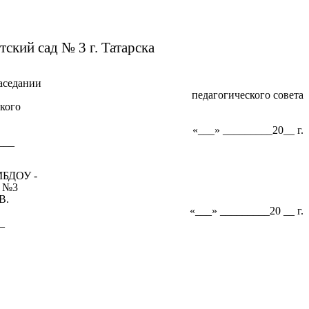
кий сад № 3 г. Татарска
аседании
педагогического совета
о
«___» _________20__ г.
_
 -
3
.
«___» _________20 __ г.
_