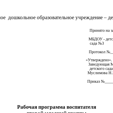
е дошкольное образовательное учреждение – детс
Принято на з
МБДОУ - детског
сада №3
Протокол №___
«Утверждено».
аведующая МБДОУ
детского сада №
Муслимова Н.В
Приказ №____
Рабочая программа воспитателя