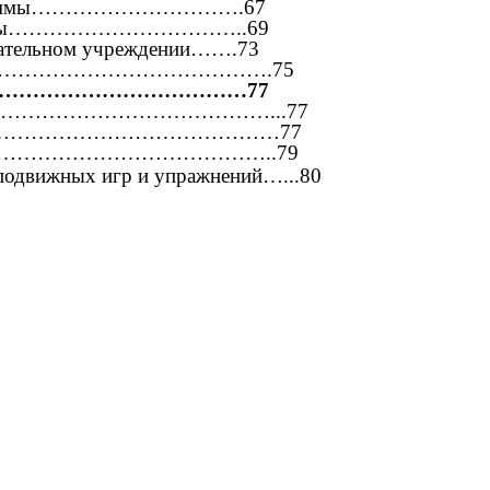
 Программы………………………….67
рограммы……………………………..69
овательном учреждении…….73
а……………………………………………….75
…………………………………77
тий…………………………………………...77
…………………………………………………77
ар…………………………………………..79
подвижных игр и упражнений…...80