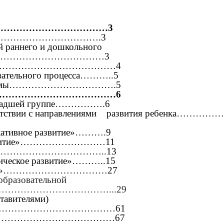
……………………………………3
…………………………………….3
й раннего и дошкольного
…………………………………3
аммы………………………………………4
овательного процесса………..5
программы…………………………….5
…………………………………………6
й младшей группе…………….6
сти в соответствии с направлениями разви
икативное развитие»……….9
ое развитие»………………………11
звитие»………………………………..13
етическое развитие»………..15
 развитие»……………………………27
редственно образовательной
………………………………...29
ставителями)
……………………………………61
………………………………67