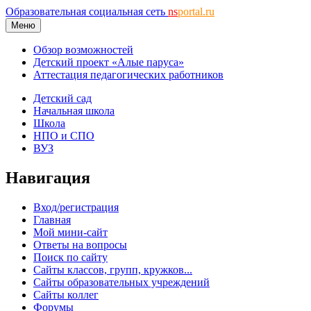
Образовательная социальная сеть
ns
portal.ru
Меню
Обзор возможностей
Детский проект «Алые паруса»
Аттестация педагогических работников
Детский сад
Начальная школа
Школа
НПО и СПО
ВУЗ
Навигация
Вход/регистрация
Главная
Мой мини-сайт
Ответы на вопросы
Поиск по сайту
Сайты классов, групп, кружков...
Сайты образовательных учреждений
Сайты коллег
Форумы