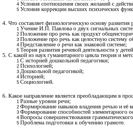
Условия соотношения своих желаний с действ
Условия коррекции высших психических функ
4. Что составляет физиологическую основу развития 
Учение И.П. Павлова о двух сигнальных систе
Положение про речь как продукт общеисторич
Положение про речь как целостную систему о
Представление о речи как знаковой системе;
Теория развития речевой деятельности у дете
5. С какой из наук гуманитарного цикла теория и мет
С историей дошкольной педагогики;
Психологией;
Дошкольной педагогикой;
Историей;
Социологией.
6. Какое направление является преобладающим в проц
Разные уровни речи;
Формирование навыков владения речью и её 
Формирование способностей элементарного о
Вопросы совершенствования грамматического 
Проблема подготовки к обучению грамоте.