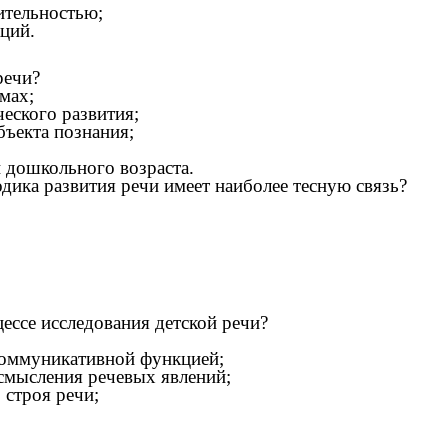
ительностью;
ций.
речи?
мах;
еского развития;
бъекта познания;
й дошкольного возраста.
одика развития речи имеет наиболее тесную связь?
ессе исследования детской речи?
коммуникативной функцией;
смысления речевых явлений;
строя речи;