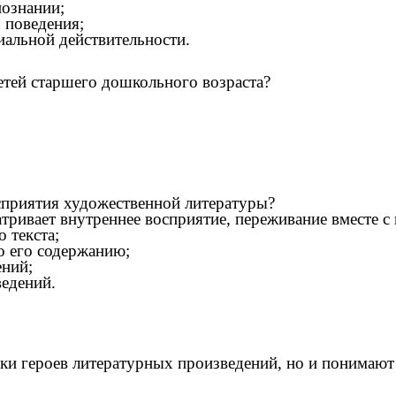
познании;
 поведения;
иальной действительности.
етей старшего дошкольного возраста?
осприятия художественной литературы?
ривает внутреннее восприятие, переживание вместе с 
 текста;
по его содержанию;
ний;
едений.
упки героев литературных произведений, но и понимаю