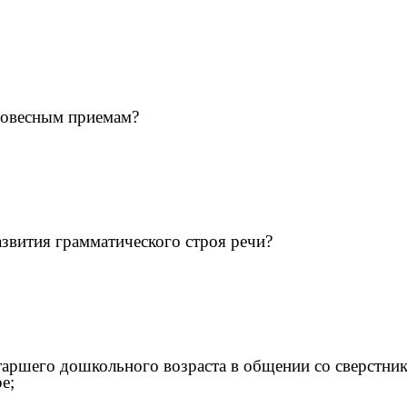
словесным приемам?
азвития грамматического строя речи?
старшего дошкольного возраста в общении со сверстни
е;