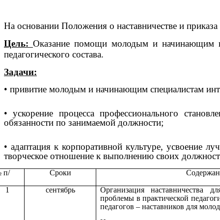
На основании Положения о наставничестве и приказа 
Цель:
Оказание помощи молодым и начинающим пе
педагогического состава.
Задачи:
• привитие молодым и начинающим специалистам интер
• ускорение процесса профессионального становл
обязанности по занимаемой должности;
• адаптация к корпоративной культуре, усвоение лу
творческое отношение к выполнению своих должност
 п/
Сроки
Содержан
п
1
сентябрь
Организация наставничества д
проблемы в практической педагог
педагогов – наставников для моло