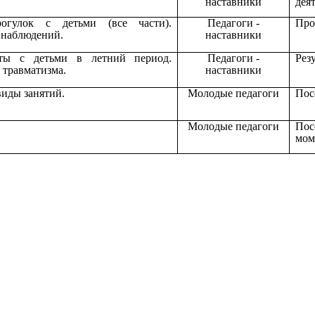
наставники
дея
огулок с детьми (все части).
Педагоги -
Про
 наблюдений.
наставники
оты с детьми в летний период.
Педагоги -
Рез
 травматизма.
наставники
виды занятий.
Молодые педагоги
Пос
Молодые педагоги
Пос
мом