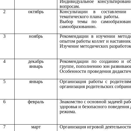
Индивидуальное консультиров
вопросам.
2
октябрь
Консультации в составлении 
тематического плана работы.
Выбор темы по самообразова
самообразованию.
3
ноябрь
Рекомендации в изучении методи
опытом работы коллег и наставник
Изучение методических разработо
4
декабрь
Рекомендации по созданию и о
январь
группе, пополнению зон развиваю
Особенности проведения дидактич
5
январь
Организация работы с родителя
организация родительских собрани
6
февраль
Знакомство с основной задачей ра
здоровья и безопасного поведения
режима.
7
март
Организация игровой деятельности