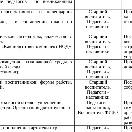
ание педагогов по возникающим
перспективного и календарно-
Старший
Про
воспитатель,
кал
нию, в составлении плана по
Педагоги -
пла
наставники
ческой литературы, знакомство с
Старший
Пос
а.
воспитатель,
выя
к «Как подготовить конспект НОД»
Педагоги -
зат
наставники
опр
уст
богащению развивающей среды в
Старший
Про
щей среды.
воспитатель,
дид
еских игр.
Педагоги -
наставники
ми воспитанников: формы работы,
Старший
Пос
й.
воспитатель,
соб
Педагоги -
наставники
боты воспитателя – укрепление
Педагоги –
Про
 детей. Организация двигательного
наставники,
гим
Воспитатель ФИЗО
орг
раб
раз
, пополнение картотеки игр.
Педагоги -
Про