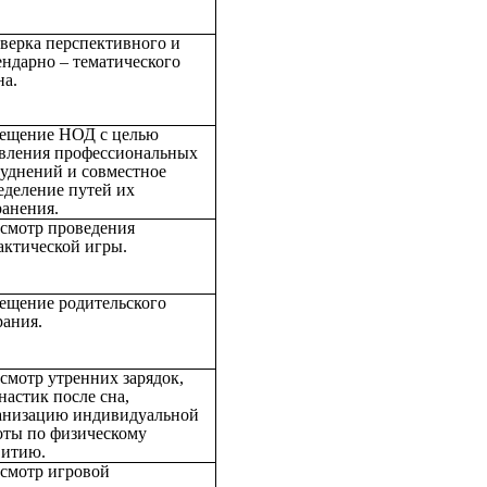
верка перспективного и
ендарно – тематического
на.
ещение НОД с целью
вления профессиональных
руднений и совместное
еделение путей их
ранения.
смотр проведения
актической игры.
ещение родительского
рания.
смотр утренних зарядок,
настик после сна,
анизацию индивидуальной
оты по физическому
витию.
смотр игровой