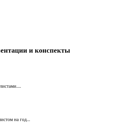
езентации и конспекты
истами....
истом на год...