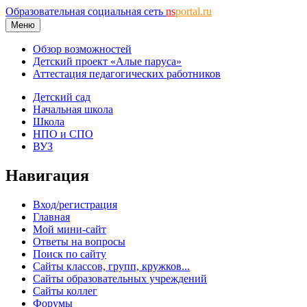
Образовательная социальная сеть
ns
portal.ru
Меню
Обзор возможностей
Детский проект «Алые паруса»
Аттестация педагогических работников
Детский сад
Начальная школа
Школа
НПО и СПО
ВУЗ
Навигация
Вход/регистрация
Главная
Мой мини-сайт
Ответы на вопросы
Поиск по сайту
Сайты классов, групп, кружков...
Сайты образовательных учреждений
Сайты коллег
Форумы