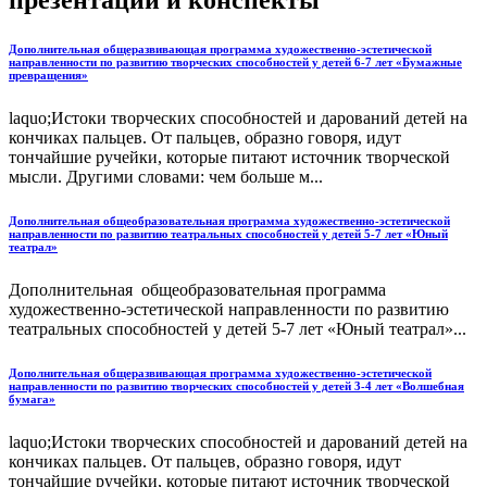
презентации и конспекты
Дополнительная общеразвивающая программа художественно-эстетической
направленности по развитию творческих способностей у детей 6-7 лет «Бумажные
превращения»
laquo;Истоки творческих способностей и дарований детей на
кончиках пальцев. От пальцев, образно говоря, идут
тончайшие ручейки, которые питают источник творческой
мысли. Другими словами: чем больше м...
Дополнительная общеобразовательная программа художественно-эстетической
направленности по развитию театральных способностей у детей 5-7 лет «Юный
театрал»
Дополнительная общеобразовательная программа
художественно-эстетической направленности по развитию
театральных способностей у детей 5-7 лет «Юный театрал»...
Дополнительная общеразвивающая программа художественно-эстетической
направленности по развитию творческих способностей у детей 3-4 лет «Волшебная
бумага»
laquo;Истоки творческих способностей и дарований детей на
кончиках пальцев. От пальцев, образно говоря, идут
тончайшие ручейки, которые питают источник творческой