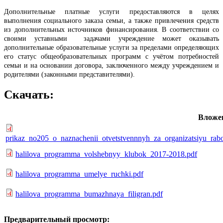
Дополнительные платные услуги предоставляются в целях
выполнения социального заказа семьи, а также привлечения средств
из дополнительных источников финансирования. В соответствии со
своими уставными задачами учреждение может оказывать
дополнительные образовательные услуги за пределами определяющих
его статус общеобразовательных программ с учётом потребностей
семьи и на основании договора, заключенного между учреждением и
родителями (законными представителями).
Скачать:
Вложе
prikaz_no205_o_naznachenii_otvetstvennnyh_za_organizatsiyu_rabo
halilova_programma_volshebnyy_klubok_2017-2018.pdf
halilova_programma_umelye_ruchki.pdf
halilova_programma_bumazhnaya_filigran.pdf
Предварительный просмотр: