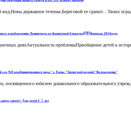
Дню рождения нашего города и его 310 летнему юбилею
 вид,Невы державное теченье,Береговой ее гранит…Твоих огра
лного освобождения Ленинграда от фашисткой блокады) февраль 2014года
здничных дняхАктуальность проблемыПриобщение детей к истор
й сад №8 комбинированного вида" г. Емвы "Звени мой родной "Колокольчик"
та, посвященного юбилею дошкольного образовательного учрежд
т, спорт!» Для детей 4 -7 лет