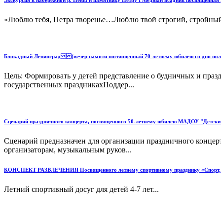
Экскурсия к набережной р. Невы и памятнику Петру I Медный всадник посвященная 
«Люблю тебя, Петра творенье…Люблю твой строгий, стройный
Блокадный Ленинград (вечер памяти посвященный 70-летнему юбилею со дня по
Цель: Формировать у детей представление о будничных и пра
государственных праздникахПоддер...
Сценарий праздничного концерта, посвященного 50-летнему юбилею МАДОУ "Детски
Сценарий предназначен для организации праздничного концер
организаторам, музыкальным руков...
КОНСПЕКТ РАЗВЛЕЧЕНИЯ Посвященного летнему спортивному празднику «Спорт, спор
Летний спортивный досуг для детей 4-7 лет...