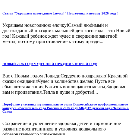
Статья "Украшаем новогоднюю ёлочку!" Подготовка к новому 2026 году!
Украшаем новогоднюю елочку!Самый любимый и
долгожданный праздник малышей детского сада – это Новый
год! Каждый ребенок ждет чудес и свершение заветной
мечты, поэтому приготовление к этому праздн...
НОВЫЙ 2026 ГОД! ЧУДЕСНЫЙ ПРАЗДНИК НОВЫЙ ГОД!
Вас с Новым годом ЛошадиСердечно поздравляю!Красивой
сказки ожиданияЧудес и волшебства желаю,Пусть все
сбываются желания,В жизнь воплощаются мечты,Здоровья
вам и процветания,Тепла в душе и доброты!...
Портфолио участника муниципального этапа Всероссийского профессионального
конкурса «Воспитатель года России» в 2026 году МБДОУ детский сад «Челээш» с.
Саглы
Сохранение и укрепление здоровья детей и гармоничное
развитие воспитанников в условиях дошкольного
образовательного учреждения....