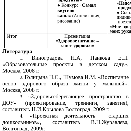
«Непо
Конкурс «
Самая
проду
вкусная
Сост
каша»
(Аппликация,
индив
рисование)
презе
«
Мое здо
моих рук
Итог
Презентация
«Здоровое питание –
залог здоровья»
Литература
Виноградова Н.А, Панкова Е.П.
«Образовательные проекты в детском саду»,
Москва, 2008 г.
Голицына Н.С., Шумова И.М. «Воспитание
основ здорового образа жизни у малышей»,
Москва, 2008 г.
«Здоровьесберегающее пространство в
ДОУ» (проектирование, тренинги, занятия),
составитель Н.И.Крылова Волгоград, 2009 г.
«Проектная деятельность старших
дошкольников», составитель В.Н.Журавлева,
Волгоград, 2009г.