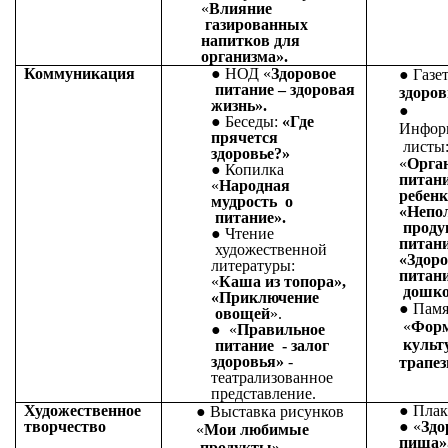
«
Влияние
газированных
напитков для
организма».
Коммуникация
НОД «
Здоровое
Газе
питание – здоровая
здоров
жизнь».
Беседы:
«Где
Инфор
прячется
листы
здоровье?»
«
Орга
Копилка
питан
«
Народная
ребенк
мудрость о
«Непо
питание».
проду
Чтение
питани
художественной
«Здоро
литературы:
питан
«
Каша из топора»,
дошко
«Приключение
Памя
овощей
».
«
Форм
«
Правильное
культ
питание - залог
здоровья»
-
трапе
театрализованное
представление.
Художественное
Плак
Выставка рисунков
творчество
«
Здо
«
Мои любимые
пища»
продукты»