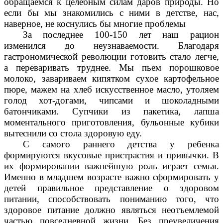
обращаемся к целебным силам даров природы. Но
если бы мы знакомились с ними в детстве, нас,
наверное, не коснулись бы многие проблемы
За последнее 100-150 лет наш рацион
изменился до неузнаваемости. Благодаря
гастрономической революции готовить стало легче,
а переваривать труднее. Мы пьем порошковое
молоко, завариваем кипятком сухое картофельное
пюре, мажем на хлеб искусственное масло, утоляем
голод хот-догами, чипсами и шоколадными
батончиками. Супчики из пакетика, лапша
моментального приготовления, бульонные кубики
вытеснили со стола здоровую еду.
С самого раннего детства у ребенка
формируются вкусовые пристрастия и привычки. В
их формировании важнейшую роль играет семья.
Именно в младшем возрасте важно сформировать у
детей правильное представление о здоровом
питании, способствовать пониманию того, что
здоровое питание должно являться неотъемлемой
частью повседневной жизни. Без преувеличения