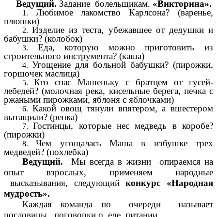
Ведущий.
Задание болельщикам.
«Викторина».
Любимое лакомство Карлсона? (варенье,
плюшки)
Изделие из теста, убежавшее от дедушки и
бабушки? (колобок)
Еда, которую можно приготовить из
строительного инструмента? (каша)
Угощение для больной бабушки? (пирожки,
горшочек маслица)
Кто спас Машеньку с братцем от гусей-
лебедей? (молочная река, кисельные берега, печка с
ржаными пирожками, яблоня с яблочками)
Какой овощ тянули впятером, а вшестером
вытащили? (репка)
Гостинцы, которые нес медведь в коробе?
(пирожки)
Чем угощалась Маша в избушке трех
медведей? (похлебка)
Ведущий.
Мы всегда в жизни опираемся на
опыт взрослых, применяем народные
высказывания, следующий
конкурс «Народная
мудрость».
Каждая команда по очереди называет
пословицы, поговорки о еде, питании.