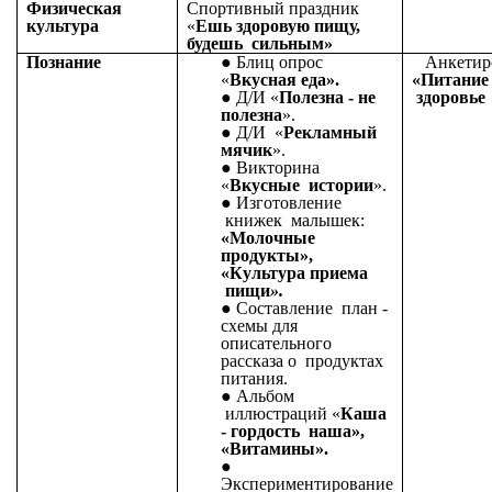
Физическая
Спортивный праздник
культура
«
Ешь здоровую пищу,
будешь сильным»
Познание
Блиц опрос
Анкетир
«
Вкусная еда».
«Питание
Д/И «
Полезна - не
здоровье 
полезна
».
Д/И «
Рекламный
мячик
».
Викторина
«
Вкусные истории
».
Изготовление
книжек малышек:
«Молочные
продукты»,
«Культура приема
пищи
».
Составление план -
схемы для
описательного
рассказа о продуктах
питания.
Альбом
иллюстраций «
Каша
- гордость наша»,
«Витамины».
Экспериментирование