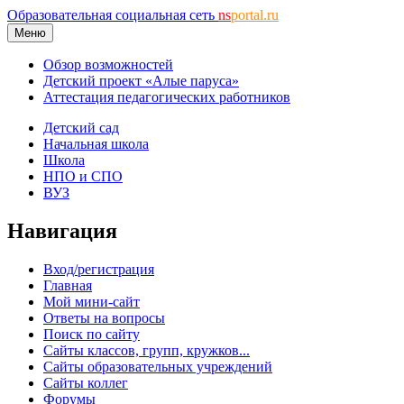
Образовательная социальная сеть
ns
portal.ru
Меню
Обзор возможностей
Детский проект «Алые паруса»
Аттестация педагогических работников
Детский сад
Начальная школа
Школа
НПО и СПО
ВУЗ
Навигация
Вход/регистрация
Главная
Мой мини-сайт
Ответы на вопросы
Поиск по сайту
Сайты классов, групп, кружков...
Сайты образовательных учреждений
Сайты коллег
Форумы