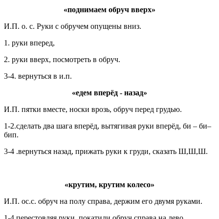
«поднимаем обруч вверх»
И.П. о. с. Руки с обручем опущены вниз.
1. руки вперед,
2. руки вверх, посмотреть в обруч.
3-4. вернуться в и.п.
«едем вперёд - назад»
И.П. пятки вместе, носки врозь, обруч перед грудью.
1-2.сделать два шага вперёд, вытягивая руки вперёд, би – би–
бип.
3-4 .вернуться назад, прижать руки к груди, сказать Ш,Ш,Ш.
«крутим, крутим колесо»
И.П. ос.с. обруч на полу справа, держим его двумя руками.
1-4.перестовляя руки, покатили обруч справа на лево,