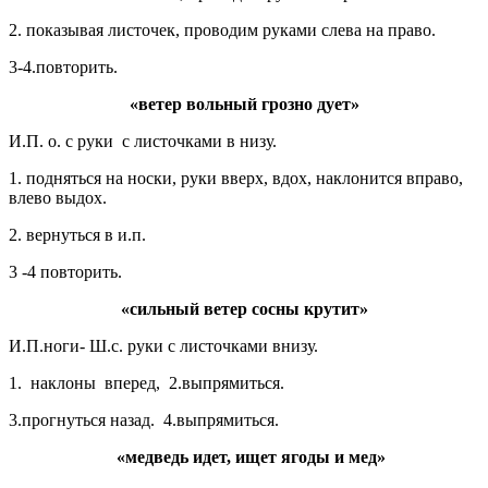
2. показывая листочек, проводим руками слева на право.
3-4.повторить.
«ветер вольный грозно дует»
И.П. о. с руки с листочками в низу.
1. подняться на носки, руки вверх, вдох, наклонится вправо,
влево выдох.
2. вернуться в и.п.
3 -4 повторить.
«сильный ветер сосны крутит»
И.П.ноги- Ш.с. руки с листочками внизу.
1. наклоны вперед, 2.выпрямиться.
3.прогнуться назад. 4.выпрямиться.
«медведь идет, ищет ягоды и мед»