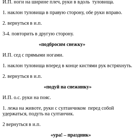
И.П. ноги на ширине плеч, руки в вдоль туловища.
1. наклон туловища в правую сторону, обе руки вправо.
2. вернуться в и.п.
3-4. повторить в другую сторону.
«подбросим снежку»
И.П. сед с прямыми ногами.
1. наклон туловища вперед в конце кистями рук встряхнуть.
2. вернуться в и.п.
«
подуй на снежинку»
И.П. о.с. руки на пояс.
1. лежа на животе, руки с султанчиком перед собой
удержаться, подуть на султанчик.
2 вернуться в и.п.
«
ура! – праздник»