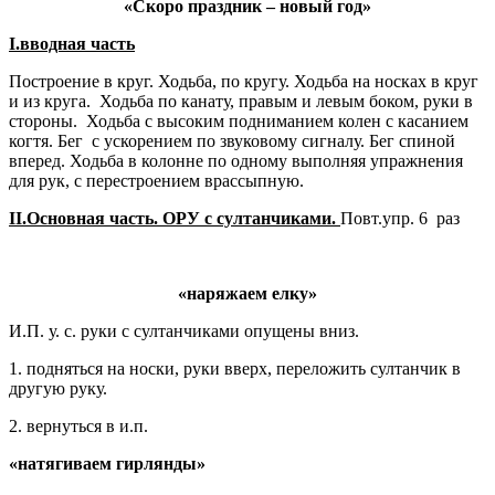
«Скоро праздник – новый год»
I
.вводная часть
Построение в круг. Ходьба, по кругу. Ходьба на носках в круг
и из круга. Ходьба по канату, правым и левым боком, руки в
стороны. Ходьба с высоким подниманием колен с касанием
когтя. Бег с ускорением по звуковому сигналу. Бег спиной
вперед. Ходьба в колонне по одному выполняя упражнения
для рук, с перестроением врассыпную.
II
.Основная часть. ОРУ с султанчиками.
Повт.упр. 6 раз
«наряжаем елку»
И.П. у. с. руки с султанчиками опущены вниз.
1. подняться на носки, руки вверх, переложить султанчик в
другую руку.
2. вернуться в и.п.
«натягиваем гирлянды»