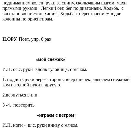
подниманием колен, руки за спину, скользящим шагом, махи
прямыми руками. Легкий бег, бег по диагонали. Ходьба, с
восстановлением дыхания. Ходьба с перестроением в две
колонны по ориентирам.
II
.ОРУ.
Повт. упр. 6 раз
«мой снежок»
И.П. ос.с. руки вдоль туловища, с мячом.
1. поднять руки через стороны вверх.перекладываем снежный
ком из одной руки в другую.
2.вернуться в и.п.
3 -4. повторить.
«играем с ветром»
И.П. ноги - ш.с. руки внизу с мячом.