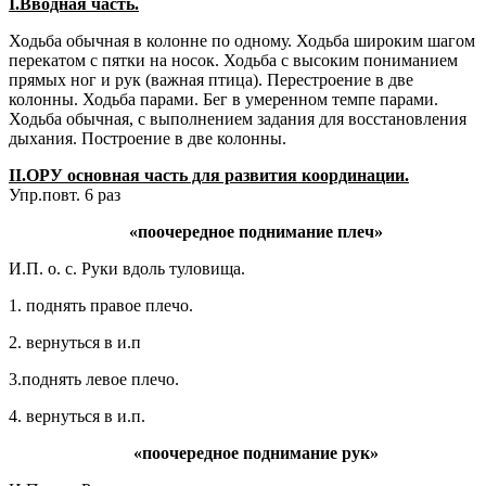
I
.Вводная часть.
Ходьба обычная в колонне по одному. Ходьба широким шагом
перекатом с пятки на носок. Ходьба с высоким пониманием
прямых ног и рук (важная птица). Перестроение в две
колонны. Ходьба парами. Бег в умеренном темпе парами.
Ходьба обычная, с выполнением задания для восстановления
дыхания. Построение в две колонны.
II
.ОРУ основная часть для развития координации.
Упр.повт. 6 раз
«поочередное поднимание плеч»
И.П. о. с. Руки вдоль туловища.
1. поднять правое плечо.
2. вернуться в и.п
3.поднять левое плечо.
4. вернуться в и.п.
«поочередное поднимание рук»