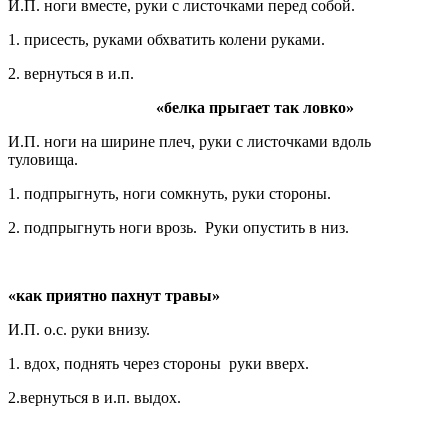
И.П. ноги вместе, руки с листочками перед собой.
1. присесть, руками обхватить колени руками.
2. вернуться в и.п.
«белка прыгает так ловко»
И.П. ноги на ширине плеч, руки с листочками вдоль
туловища.
1. подпрыгнуть, ноги сомкнуть, руки стороны.
2. подпрыгнуть ноги врозь. Руки опустить в низ.
«как приятно пахнут травы»
И.П. о.с. руки внизу.
1. вдох, поднять через стороны руки вверх.
2.вернуться в и.п. выдох.