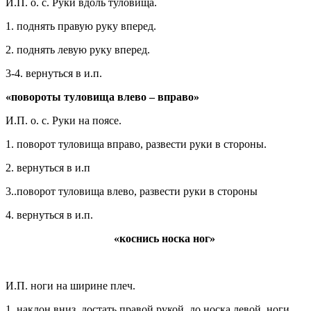
И.П. о. с. Руки вдоль туловища.
1. поднять правую руку вперед.
2. поднять левую руку вперед.
3-4. вернуться в и.п.
«повороты туловища влево – вправо»
И.П. о. с. Руки на поясе.
1. поворот туловища вправо, развести руки в стороны.
2. вернуться в и.п
3..поворот туловища влево, развести руки в стороны
4. вернуться в и.п.
«коснись носка ног»
И.П. ноги на ширине плеч.
1. наклон вниз, достать правой рукой до носка левой ноги.