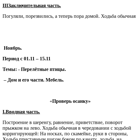
III
Заключительная часть.
Погуляли, порезвились, а теперь пора домой. Ходьба обычная
Ноябрь.
Период с 01.11 – 15.11
Темы: - Перелётные птицы.
– Дом и его части. Мебель.
«
Проверь осанку»
I
.Вводная часть.
Построение в шеренгу, равнение, приветствие, поворот
прыжком на лево. Ходьба обычная в чередовании с ходьбой
корригирующей: На носках, по скамейке, руки в стороны,
Ходьба приставным шагом боком по канату, ходьба, на