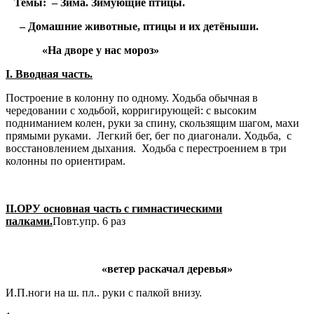
Темы: – Зима. Зимующие птицы.
–
Домашние животные, птицы и их детёныши
.
«На дворе у нас мороз»
I
.
Вводная часть.
Построение в колонну по одному. Ходьба обычная в
чередовании с ходьбой, корригирующей: с высоким
подниманием колен, руки за спину, скользящим шагом, махи
прямыми руками. Легкий бег, бег по диагонали. Ходьба, с
восстановлением дыхания. Ходьба с перестроением в три
колонны по ориентирам.
II
.ОРУ основная часть с гимнастическими
палками.
Повт.упр. 6 раз
«ветер раскачал деревья»
И.П.ноги на ш. пл.. руки с палкой внизу.