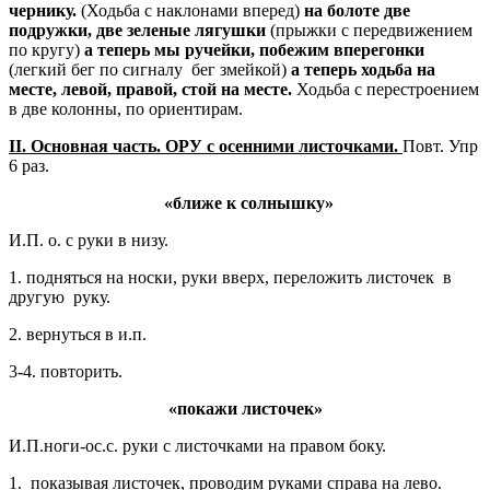
чернику.
(Ходьба с наклонами вперед)
на болоте две
подружки, две зеленые лягушки
(прыжки с передвижением
по кругу)
а теперь мы ручейки, побежим вперегонки
(легкий бег по сигналу бег змейкой)
а теперь ходьба на
месте, левой, правой, стой на месте.
Ходьба с перестроением
в две колонны, по ориентирам.
II
. Основная часть. ОРУ с осенними листочками.
Повт. Упр
6 раз.
«ближе к солнышку»
И.П. о. с руки в низу.
1. подняться на носки, руки вверх, переложить листочек в
другую руку.
2. вернуться в и.п.
3-4. повторить.
«покажи листочек»
И.П.ноги-ос.с. руки с листочками на правом боку.
1. показывая листочек, проводим руками справа на лево.