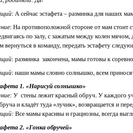
и, родители
: Да!
ущий
: А сейчас эстафета – разминка для наших ма
ание
: На противоположной стороне от мам стоит ст
двигаясь по залу, с зажатым между колен мячом, д
м вернуться в команду, передать эстафету следую
ущий
: разминка закончена, мамы готовы к соревно
ущий
: наши мамы словно солнышко, всем приносят 
афета 1. «Нарисуй солнышко»
ние:
У стены лежит красный обруч. У каждого уча
бруча и кладёт туда «лучик», возвращается и пер
ущий:
Все мамы красивы и грациозны, всегда выгл
афета 2. «Гонка обручей»