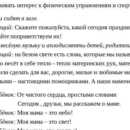
вивать интерес к физическим упражнениям и спо
 сидят в зале.
ущий:
Скажите пожалуйста, какой сегодня праздник
йте поприветствуем их!
весёлую музыку и аплодисменты детей, родители 
ущий:
на белом свете есть слова, которые мы назыв
о несёт в себе тепло - тепло материнских рук, м
ли сделать для вас, дорогие, милые и любимые м
ыми – настоящими помощниками. А наши мамочки 
бёнок:
От чистого сердца, простыми словами
Сегодня , друзья, мы расскажем о маме.
бёнок:
Моя мама – это небо!
бёнок:
Моя мама – это свет!