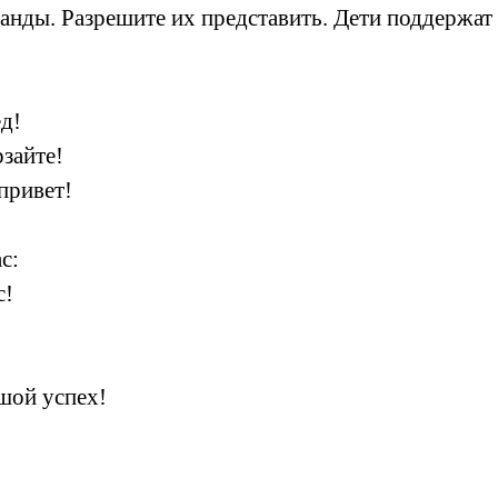
анды. Разрешите их представить. Дети поддержат
д!
рзайте!
привет!
с:
с!
шой успех!