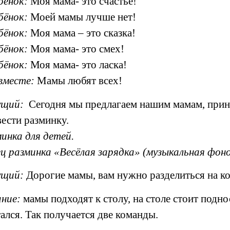
бёнок:
Моя мама- это счастье!
бёнок:
Моей мамы лучше нет!
бёнок:
Моя мама – это сказка!
бёнок:
Моя мама- это смех!
бёнок:
Моя мама- это ласка!
вместе:
Мамы любят всех!
ущий:
Сегодня мы предлагаем нашим мамам, принят
ести разминку.
инка для детей.
ц разминка «Весёлая зарядка» (музыкальная фон
ущий:
Дорогие мамы, вам нужно разделиться на ко
ние:
мамы подходят к столу, на столе стоит подно
ался. Так получается две команды.