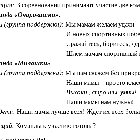
ущая:
В соревновании принимают участие две ком
анда «Очаровашки».
и (группа поддержки):
Мы мамам желаем удачи
И новых спортивных побе
Сражайтесь, боритесь, де
Шлём мамам спортивный 
анда «Милашки»
и (группа поддержки):
Мы вам скажем без прикра
Наши мамы
–
просто клас
Высоки , стройны, умны!
Наши мамы нам нужны!
дети:
Наши мамы лучше всех! Ждёт их всех боль
ущий:
Команды к участию готовы?