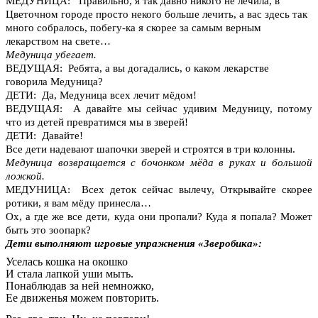
МЕДУНИЦА: Правильно, я так давно никого не лечила, в
Цветочном городе просто некого больше лечить, а вас здесь так
много собралось, побегу-ка я скорее за самым верным
лекарством на свете…
Медуница убегает.
ВЕДУЩАЯ: Ребята, а вы догадались, о каком лекарстве
говорила Медуница?
ДЕТИ: Да, Медуница всех лечит мёдом!
ВЕДУЩАЯ: А давайте мы сейчас удивим Медуницу, потому
что из детей превратимся мы в зверей!
ДЕТИ: Давайте!
Все дети надевают шапочки зверей и строятся в три колонны.
Медуница возвращается с бочонком мёда в руках и большой
ложкой.
МЕДУНИЦА: Всех деток сейчас вылечу, Открывайте скорее
ротики, я вам мёду принесла…
Ох, а где же все дети, куда они пропали? Куда я попала? Может
быть это зоопарк?
Дети выполняют игровые упражнения «Зверобика»:
Уселась кошка на окошко
И стала лапкой уши мыть.
Понаблюдав за ней немножко,
Ее движенья можем повторить.