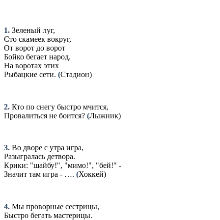
1.
Зеленый луг,
Сто скамеек вокруг,
От ворот до ворот
Бойко бегает народ.
На воротах этих
Рыбацкие сети.
(
Стадион)
2.
Кто по снегу быстро мчится,
Провалиться не боится?
(
Лыжник)
3.
Во дворе с утра игра,
Разыгралась детвора.
Крики: "шайбу!", "мимо!", "бей!" -
Значит там игра - ….
(
Хоккей)
4.
Мы проворные сестрицы,
Быстро бегать мастерицы.