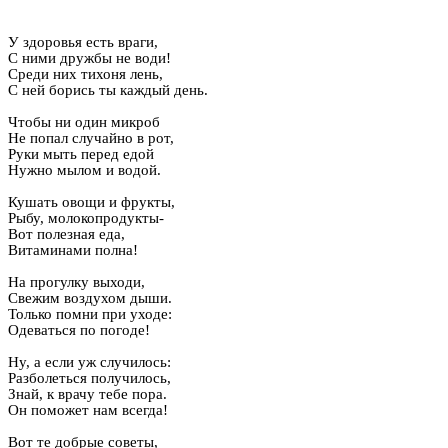
У здоровья есть враги,
С ними дружбы не води!
Среди них тихоня лень,
С ней борись ты каждый день.
Чтобы ни один микроб
Не попал случайно в рот,
Руки мыть перед едой
Нужно мылом и водой.
Кушать овощи и фрукты,
Рыбу, молокопродукты-
Вот полезная еда,
Витаминами полна!
На прогулку выходи,
Свежим воздухом дыши.
Только помни при уходе:
Одеваться по погоде!
Ну, а если уж случилось:
Разболеться получилось,
Знай, к врачу тебе пора.
Он поможет нам всегда!
Вот те добрые советы,