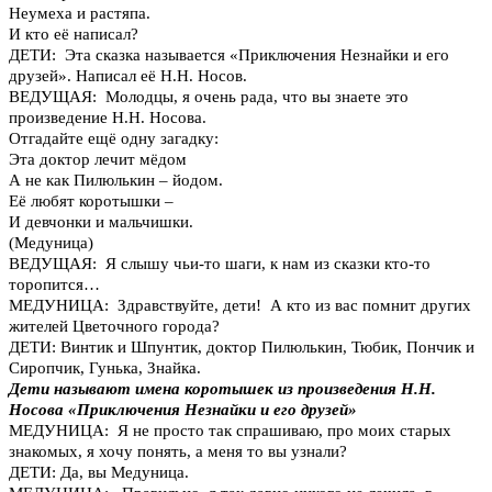
Неумеха и растяпа.
И кто её написал?
ДЕТИ: Эта сказка называется «Приключения Незнайки и его
друзей». Написал её Н.Н. Носов.
ВЕДУЩАЯ: Молодцы, я очень рада, что вы знаете это
произведение Н.Н. Носова.
Отгадайте ещё одну загадку:
Эта доктор лечит мёдом
А не как Пилюлькин – йодом.
Её любят коротышки –
И девчонки и мальчишки.
(Медуница)
ВЕДУЩАЯ: Я слышу чьи-то шаги, к нам из сказки кто-то
торопится…
МЕДУНИЦА: Здравствуйте, дети! А кто из вас помнит других
жителей Цветочного города?
ДЕТИ: Винтик и Шпунтик, доктор Пилюлькин, Тюбик, Пончик и
Сиропчик, Гунька, Знайка.
Дети называют имена коротышек из произведения Н.Н.
Носова «Приключения Незнайки и его друзей»
МЕДУНИЦА: Я не просто так спрашиваю, про моих старых
знакомых, я хочу понять, а меня то вы узнали?
ДЕТИ: Да, вы Медуница.