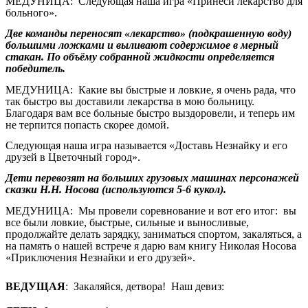
МЕДУНИЦА: Следующая наша игра «Принеси лекарство для
больного».
Две команды переносят «лекарство» (подкрашенную воду)
большими ложками и выливают содержимое в мерный
стакан. По объёму собранной жидкости определяется
победитель.
МЕДУНИЦА: Какие вы быстрые и ловкие, я очень рада, что
так быстро вы доставили лекарства в мою больницу.
Благодаря вам все больные быстро выздоровели, и теперь им
не терпится попасть скорее домой.
Следующая наша игра называется «Доставь Незнайку и его
друзей в Цветочный город».
Дети перевозят на больших грузовых машинах персонажей
сказки Н.Н. Носова (используются 5-6 кукол).
МЕДУНИЦА: Мы провели соревнование и вот его итог: вы
все были ловкие, быстрые, сильные и выносливые,
продолжайте делать зарядку, заниматься спортом, закаляться, а
на память о нашей встрече я дарю вам книгу Николая Носова
«Приключения Незнайки и его друзей».
ВЕДУЩАЯ
:
Закаляйся, детвора! Наш девиз: