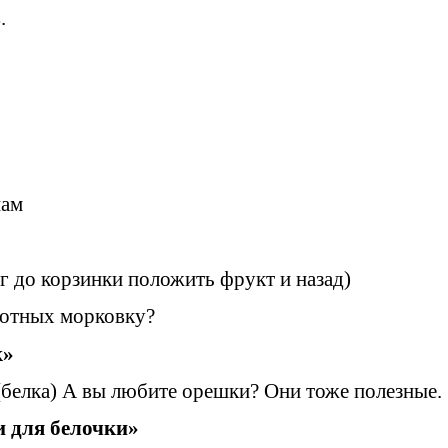
.
нам
г до корзинки положить фрукт и назад)
вотных морковку?
 скок»
 (белка) А вы любите орешки? Они тоже полезные.
и для белочки»