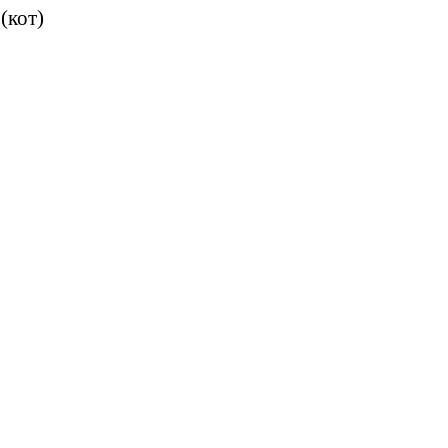
(кот)
.