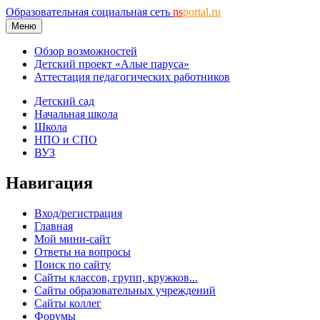
Образовательная социальная сеть
ns
portal.ru
Меню
Обзор возможностей
Детский проект «Алые паруса»
Аттестация педагогических работников
Детский сад
Начальная школа
Школа
НПО и СПО
ВУЗ
Навигация
Вход/регистрация
Главная
Мой мини-сайт
Ответы на вопросы
Поиск по сайту
Сайты классов, групп, кружков...
Сайты образовательных учреждений
Сайты коллег
Форумы