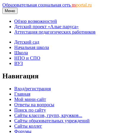
Образовательная социальная сеть
ns
portal.ru
Меню
Обзор возможностей
Детский проект «Алые паруса»
Аттестация педагогических работников
Детский сад
Начальная школа
Школа
НПО и СПО
ВУЗ
Навигация
Вход/регистрация
Главная
Мой мини-сайт
Ответы на вопросы
Поиск по сайту
Сайты классов, групп, кружков...
Сайты образовательных учреждений
Сайты коллег
Форумы