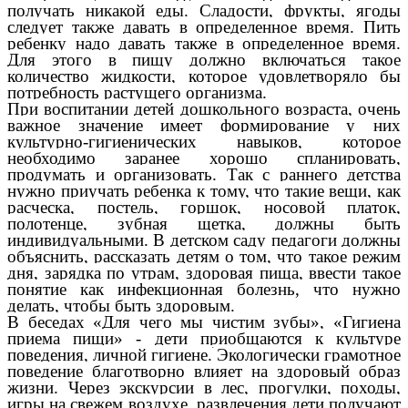
получать никакой еды. Сладости, фрукты, ягоды
следует также давать в определенное время. Пить
ребенку надо давать также в определенное время.
Для этого в пищу должно включаться такое
количество жидкости, которое удовлетворяло бы
потребность растущего организма.
При воспитании детей дошкольного возраста, очень
важное значение имеет формирование у них
культурно-гигиенических навыков, которое
необходимо заранее хорошо спланировать,
продумать и организовать. Так с раннего детства
нужно приучать ребенка к тому, что такие вещи, как
расческа, постель, горшок, носовой платок,
полотенце, зубная щетка, должны быть
индивидуальными. В детском саду педагоги должны
объяснить, рассказать детям о том, что такое режим
дня, зарядка по утрам, здоровая пища, ввести такое
понятие как инфекционная болезнь, что нужно
делать, чтобы быть здоровым.
В беседах «Для чего мы чистим зубы», «Гигиена
приема пищи» - дети приобщаются к культуре
поведения, личной гигиене.
Экологически грамотное
поведение благотворно влияет на здоровый образ
жизни. Через экскурсии в лес, прогулки, походы,
игры на свежем воздухе, развлечения дети получают