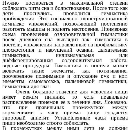
Нужно постараться в максимальной степени
соблюдать ритм сна и бодрствования. После того как
дети проснулись, проводится гимнастика
пробуждения. Это специально сконструированный
комплекс упражнений, позволяющий постепенно
разогреть мышцы и поднять настроение. Примерная
схема проведения оздоровительной гимнастики
после дневного сна выглядит так: гимнастика в
постели, упражнения направленные на профилактику
плоскостопия и нарушений осанки, дыхательная
гимнастика, индивидуальная или
дифференцированная оздоровительная работа,
водные процедуры. Гимнастика в постели может
включать такие элементы, как потягивание,
поочередное поднимание и опускание рук и ног,
элементы самомассажа, пальчиковой гимнастики,
гимнастики для глаз.
Очень большое значение для усвоения пищи
имеет режим питания, то есть правильное
распределение приемов ее в течение дня. Доказано,
что при правильных промежутках между
кормлениями к часу приема пищи создается
здоровый аппетит. Установленные часы приема
пищи необходимо строго соблюдать.
В промежутках между ними дети не должны