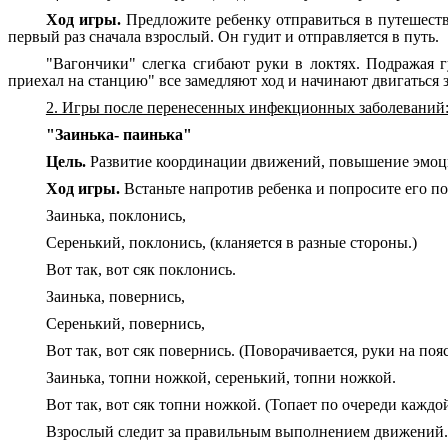
Ход игры.
Предложите ребенку отправиться в путешеств
первый раз сначала взрослый. Он гудит и отправляется в путь.
"Вагончики" слегка сгибают руки в локтях. Подражая гу
приехал на станцию" все замедляют ход и начинают двигаться 
2. Игры после перенесенных инфекционных заболеваний
"Заинька- паинька"
Цель.
Развитие координации движений, повышение эмоцио
Ход игры.
Встаньте напротив ребенка и попросите его по
Заинька, поклонись,
Серенький, поклонись, (кланяется в разные стороны.)
Вот так, вот сяк поклонись.
Заинька, повернись,
Серенький, повернись,
Вот так, вот сяк повернись. (Поворачивается, руки на пояс
Заинька, топни ножкой, серенький, топни ножкой.
Вот так, вот сяк топни ножкой. (Топает по очереди каждо
Взрослый следит за правильным выполнением движений.