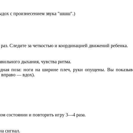
ыдох с произнесением звука "шшш".)
аз. Следите за четкостью и координацией движений ребенка.
вильного дыхания, чувства ритма.
ная поза: ноги на ширине плеч, руки опущены. Вы показывает
 вправо — вдох).
ом состоянии и повторить игру 3—4 раза.
а сигнал.