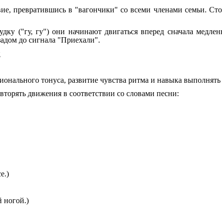
ие, превратившись в "вагончики" со всеми членами семьи. Ст
дку ("гу, гу") они начинают двигаться вперед сначала медлен
задом до сигнала "Приехали".
:
нального тонуса, развитие чувства ритма и навыка выполнять
вторять движения в соответствии со словами песни:
е.)
й ногой.)