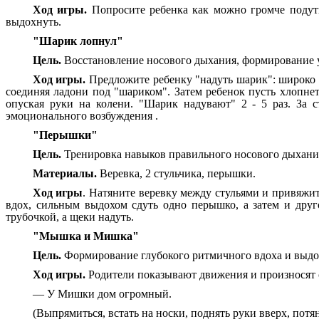
Ход игры.
Попросите ребенка как можно громче подуть 
выдохнуть.
"Шарик лопнул"
Цель.
Восстановление носового дыхания, формирование у
Ход игры.
Предложите ребенку "надуть шарик": широко р
соединяя ладони под "шариком". Затем ребенок пусть хлопне
опуская руки на колени. "Шарик надувают" 2 - 5 раз. За 
эмоционального возбуждения .
"Перышки"
Цель.
Тренировка навыков правильного носового дыхани
Материалы.
Веревка, 2 стульчика, перышки.
Ход игры
. Натяните веревку между стульями и привяжит
вдох, сильным выдохом сдуть одно перышко, а затем и дру
трубочкой, а щеки надуть.
"Мышка и Мишка"
Цель.
Формирование глубокого ритмичного вдоха и выдо
Ход игры.
Родители показывают движения и произносят 
— У Мишки дом огромный.
(Выпрямиться, встать на носки, поднять руки вверх, потя