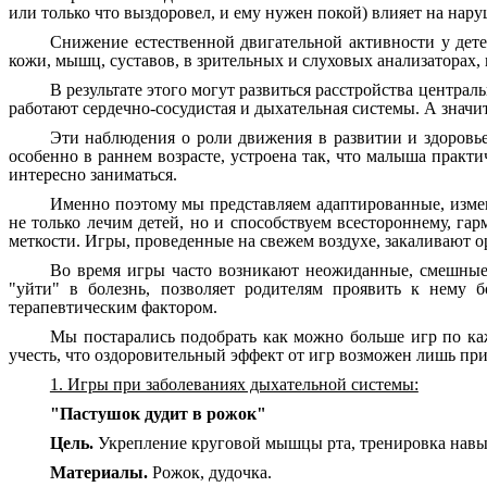
или только что выздоровел, и ему нужен покой) влияет на на
Снижение естественной двигательной активности у де
кожи, мышц, суставов, в зрительных и слуховых анализаторах,
В результате этого могут развиться расстройства центр
работают сердечно-сосудистая и дыхательная системы. А значит
Эти наблюдения о роли движения в развитии и здоровь
особенно в раннем возрасте, устроена так, что малыша прак
интересно заниматься.
Именно поэтому мы представляем адаптированные, измен
не только лечим детей, но и способствуем всестороннему, 
меткости. Игры, проведенные на свежем воздухе, закаливают 
Во время игры часто возникают неожиданные, смешные 
"уйти" в болезнь, позволяет родителям проявить к нему
терапевтическим фактором.
Мы постарались подобрать как можно больше игр по каж
учесть, что оздоровительный эффект от игр возможен лишь при
1. Игры при заболеваниях дыхательной системы:
"Пастушок дудит в рожок"
Цель.
Укрепление круговой мышцы рта, тренировка навы
Материалы.
Рожок, дудочка.