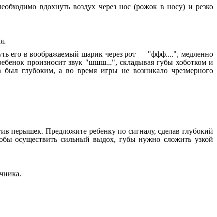
еобходимо вдохнуть воздух через нос (рожок в носу) и резко
я.
ть его в воображаемый шарик через рот — "ффф....", медленно
ебенок произносит звук "шшш...", складывая губы хоботком и
а был глубоким, а во время игры не возникало чрезмерного
тив перышек. Предложите ребенку по сигналу, сделав глубокий
тобы осуществить сильный выдох, губы нужно сложить узкой
чника.