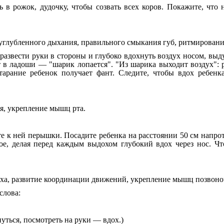
в рожок, дудочку, чтобы созвать всех коров. Покажите, что н
глубленного дыхания, правильного смыкания губ, ритмировани
азвести руки в стороны и глубоко вдохнуть воздух носом, выду
т в ладоши — "шарик лопается". "Из шарика выходит воздух": р
старание ребенок получает фант. Следите, чтобы вдох ребенк
я, укрепление мышц рта.
е к ней перышки. Посадите ребенка на расстоянии 50 см напро
гое, делая перед каждым выдохом глубокий вдох через нос. Ч
ха, развитие координации движений, укрепление мышц позвоно
слова:
нуться, посмотреть на руки — вдох.)