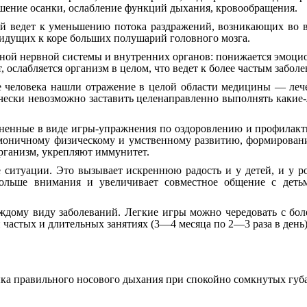
рушение осанки, ослабление функций дыхания, кровообращения.
тей ведет к уменьшению потока раздражений, возникающих в
 идущих к коре больших полушарий головного мозга.
альной нервной системы и внутренних органов: понижается эмоц
, ослабляется организм в целом, что ведет к более частым забол
е человека нашли отражение в целой области медицины — лече
тически невозможно заставить целенаправленно выполнять какие
енные в виде игры-упражнения по оздоровлению и профилактик
гармоничному физическому и умственному развитию, формирова
организм, укрепляют иммунитет.
ситуации. Это вызывает искреннюю радость и у детей, и у ро
 больше внимания и увеличивает совместное общение с дет
дому виду заболеваний. Легкие игры можно чередовать с боле
 частых и длительных занятиях (3—4 месяца по 2—3 раза в день)
ка правильного носового дыхания при спокойно сомкнутых губа