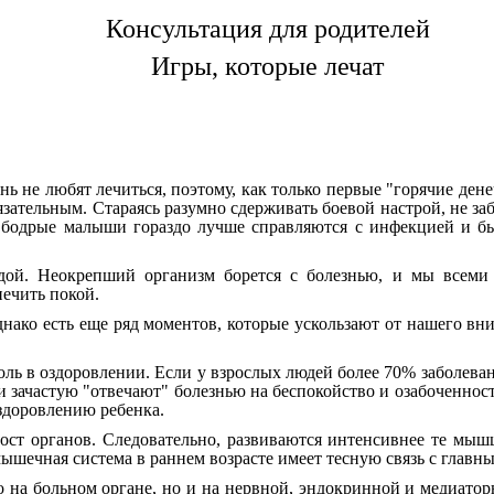
Консультация для родителей
Игры, которые лечат
нь не любят лечиться, поэтому, как только первые "горячие де
язательным. Стараясь разумно сдерживать боевой настрой, не за
и бодрые малыши гораздо лучше справляются с инфекцией и бы
бедой. Неокрепший организм борется с болезнью, и мы всеми
печить покой.
днако есть еще ряд моментов, которые ускользают от нашего вн
ь в оздоровлении. Если у взрослых людей более 70% заболевани
 зачастую "отвечают" болезнью на беспокойство и озабоченност
здоровлению ребенка.
ст органов. Следовательно, развиваются интенсивнее те мышц
мышечная система в раннем возрасте имеет тесную связь с глав
о на больном органе, но и на нервной, эндокринной и медиатор