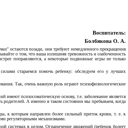
Воспитатель:
Болбякова О. А.
нечки" остаются позади, они требуют немедленного прекращения
бывайте о том, что ваша излишняя тревожность и озабоченность
стрее поправляются, а некоторые подвижные игры не только
 силами стараемся помочь ребенку: обследуем его у лучших
имания. Так, очень важную роль играют психофизиологические
й имеют психосоматическую основу, т.е. заболевание является
ь родителей. А именно в таком состоянии мы пребываем, когда
ы, к которым направлен более сильный приток крови, т. е. к
ными регуляторными механизмами.
ной системах в целом. Ограничение движений (ребенок болеет