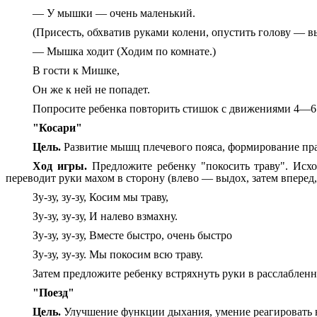
— У мышки — очень маленький.
(Присесть, обхватив руками колени, опустить голову — в
— Мышка ходит (Ходим по комнате.)
В гости к Мишке,
Он же к ней не попадет.
Попросите ребенка повторить стишок с движениями 4—6 р
"Косари"
Цель.
Развитие мышц плечевого пояса, формирование пра
Ход игры.
Предложите ребенку "покосить траву". Исход
переводит руки махом в сторону (влево — выдох, затем вперед,
Зу-зу, зу-зу, Косим мы траву,
Зу-зу, зу-зу, И налево взмахну.
Зу-зу, зу-зу, Вместе быстро, очень быстро
Зу-зу, зу-зу. Мы покосим всю траву.
Затем предложите ребенку встряхнуть руки в расслабленн
"Поезд"
Цель.
Улучшение функции дыхания, умение реагировать н