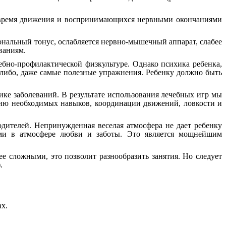
о время движения и воспринимающихся нервными окончаниями
иональный тонус, ослабляется нервно-мышечный аппарат, слабее
еваниям.
бно-профилактической физкультуре. Однако психика ребенка,
-либо, даже самые полезные упражнения. Ребенку должно быть
е заболеваний. В результате использования лечебных игр мы
нию необходимых навыков, координации движений, ловкости и
дителей. Непринужденная веселая атмосфера не дает ребенку
ьми в атмосфере любви и заботы. Это является мощнейшим
е сложными, это позволит разнообразить занятия. Но следует
.
х.