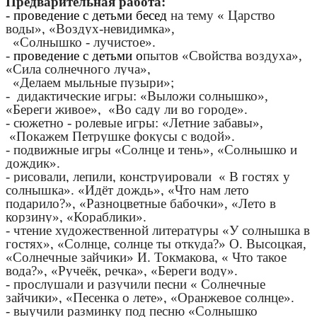
Предварительная работа:
-
проведение с детьми бесед
на тему « Царство
воды», «Воздух-невидимка»,
«Солнышко - лучистое».
-
проведение с детьми о
пытов «Свойства воздуха»,
«Сила солнечного луча»,
«Делаем мыльные пузыри»;
- дидактические игры: «Выложи солнышко»,
«Береги живое», «Во саду ли во городе».
- сюжетно - ролевые игры: «Летние забавы»,
«Покажем Петрушке фокусы с водой».
- подвижные игры «Солнце и тень», «Солнышко и
дождик».
- рисовали, лепили, конструировали « В гостях у
солнышка». «Идёт дождь», «Что нам лето
подарило?», «Разноцветные бабочки», «Лето в
корзину», «Кораблики».
- чтение художественной литературы «У солнышка в
гостях», «Солнце, солнце ты откуда?» О. Высоцкая,
«Солнечные зайчики» И. Токмакова, « Что такое
вода?», «Ручеёк, речка», «Береги воду».
- прослушали и разучили песни « Солнечные
зайчики», «Песенка о лете», «Оранжевое солнце».
- выучили разминку под песню «Солнышко