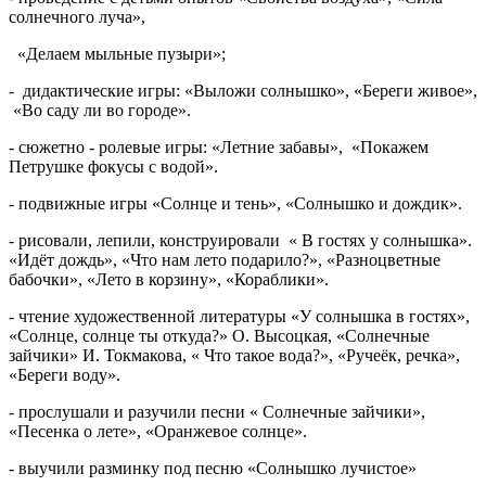
солнечного луча»,
«Делаем мыльные пузыри»;
- дидактические игры: «Выложи солнышко», «Береги живое»,
«Во саду ли во городе».
- сюжетно - ролевые игры: «Летние забавы», «Покажем
Петрушке фокусы с водой».
- подвижные игры «Солнце и тень», «Солнышко и дождик».
- рисовали, лепили, конструировали « В гостях у солнышка».
«Идёт дождь», «Что нам лето подарило?», «Разноцветные
бабочки», «Лето в корзину», «Кораблики».
- чтение художественной литературы «У солнышка в гостях»,
«Солнце, солнце ты откуда?» О. Высоцкая, «Солнечные
зайчики» И. Токмакова, « Что такое вода?», «Ручеёк, речка»,
«Береги воду».
- прослушали и разучили песни « Солнечные зайчики»,
«Песенка о лете», «Оранжевое солнце».
- выучили разминку под песню «Солнышко лучистое»