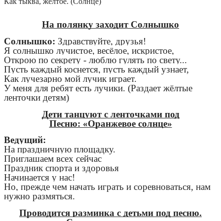
Как тыква, жёлтое. (Солнце)
На полянку заходит Солнышко
Солнышко:
Здравствуйте, друзья!
Я солнышко лучистое, весёлое, искристое,
Открою по секрету - люблю гулять по свету...
Пусть каждый коснется,
пусть каждый узнает,
Как лучезарно мой лучик играет.
У меня для ребят есть лучики. (Раздает жёлтые
ленточки детям)
Дети танцуют с ленточками под
Песню: «Оранжевое солнце»
Ведущий:
На праздничную площадку
.
П
риглашаем всех сейчас
Праздник спорта и здоровья
Начинается у нас!
Но, п
режде чем начать играть и соревноваться, нам
нужно размяться.
Проводится разминка с детьми под песню.