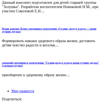
Данный конспект подготовлен для детей старшей группы
"Золушка". Разработан воспитателем Новиковой Н.М., при
участии Соколовой Е.Н....
Наши занятия Летнее спортивное развлечение «Солнце, воздух и вода — наши
лучшие друзья»
Формировать навыки здорового образа жизни; доставить
детям чувство радости и веселья....
сценарий спортивного развлечения "Солнце,воздух и вода-наши лучшие друзья"
(старшая группа)
приобщение к здоровому образу жизни....
Мне нравится
Поделиться: