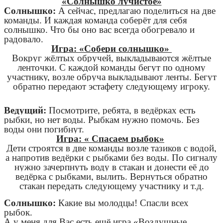
«Солнышко лучистое»
Солнышко:
А сейчас, предлагаю поделиться на две
команды. И каждая команда соберёт для себя
солнышко. Что бы оно вас всегда обогревало и
радовало.
Игра: «Собери солнышко»
Вокруг жёлтых обручей, выкладываются жёлтые
ленточки. С каждой команды бегут по одному
участнику, возле обруча выкладывают ленты. Бегут
обратно передают эстафету следующему игроку.
Ведущий:
Посмотрите, ребята, в ведёрках есть
рыбки, но нет воды. Рыбкам нужно помочь. Без
воды они погибнут.
Игра: « Спасаем рыбок»
Дети строятся в две команды возле тазиков с водой,
а напротив ведёрки с рыбками без воды. По сигналу
нужно зачерпнуть воду в стакан и донести её до
ведёрка с рыбками, вылить. Вернуться обратно
стакан передать следующему участнику и т.д.
Солнышко:
Какие вы молодцы! Спасли всех
рыбок.
А у
меня для Вас есть ещё игра «Воздушные