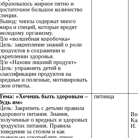
образовалось жирное пятно и
достаточное большое количество
специи.
Вывод: чипсы содержат много
жира и специй, которые вредят
молодому организму.
Д/и «волшебная коробочка»
Цель: закрепление знаний о роли
продуктов в сохранении и
укреплении здоровья.
Д/и «Назови лишний продукт»
Цель: упражнять детей в
классификации продуктов на
вредные и полезные, мотивировать
свои ответы.
Тема: «Хочешь быть здоровым –
пятница
будь им»
Цель: Закрепить с детьми правила
здорового питания. Знания,
Во
полученные о вредных и здоровых
Ка
продуктах питания. Правила
Н.
поведения за столом и как
правильно употреблять пищу,