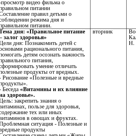
-просмотр видео фильма о
правильном питании
Составление правил детьми о
соблюдении режима дня и
правильном питании.
Тема дня: «Правильное питание
вторник
Во
– залог здоровья»
Ка
Цели дня: Познакомить детей с
Н.
основами рационального питания,
помогать детям осознать важность
правильного питания,
сформировать умение отличать
полезные продукты от вредных.
- Рисование «Полезные и вредные
продукты».
- Беседа
«Витамины и их влияние
на здоровье».
Цель: закрепить знания о
витаминах, пользе для здоровья,
содержание тех или иных
витаминов в овощах и фруктах.
Проблемная ситуация - Полезные и
вредные продукты
Составление схемы детьми «Жиры,