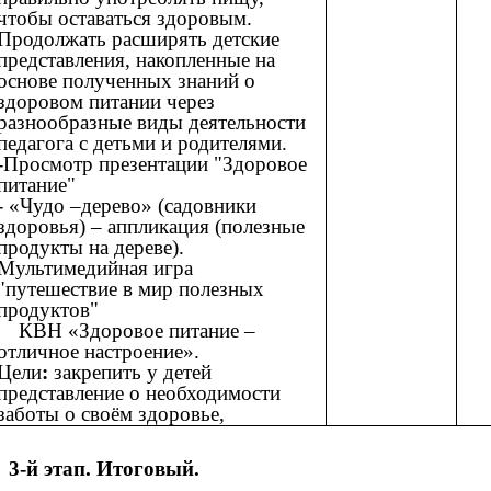
чтобы оставаться здоровым.
Продолжать расширять детские
представления, накопленные на
основе полученных знаний о
здоровом питании через
разнообразные виды деятельности
педагога с детьми и родителями.
-Просмотр презентации "Здоровое
питание"
- «Чудо –дерево» (садовники
здоровья) – аппликация (полезные
продукты на дереве).
Мультимедийная игра
"путешествие в мир полезных
продуктов"
КВН «Здоровое питание –
отличное настроение».
Цели
:
закрепить у детей
представление о необходимости
заботы о своём здоровье,
3-й этап. Итоговый.