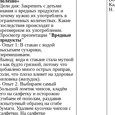
полезно»
Ка
Цели дня: Закрепить с детьми
Н.
знания о вредных продуктах и
почему нужно их употреблять в
ограниченных количествах. Какие
последствия происходят в
чрезмерном их употреблении.
Просмотр презентации
"Вредные
продукты"
- Опыт 1: В стакан с водой
высыпаем сухарики,
перемешиваем.
Вывод: вода в стакане стала мутной
и как будто грязной, потому что
добавлено много острых приправ,
соли, что плохо влияет на здоровье
человека (желудок).
- Опыт 2. Выбираем самый
большой ломтик чипсов, кладём
его на салфетку и осторожно
сгибаем её пополам, раздавив
испытуемый образец на сгибе
бумаги. Удаляем кусочки чипсов с
салфетки. На салфетке