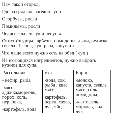
Нам такой огород,
Где на грядках, засеяно густо:
Огорбузы, росли
Помидымы, росли
Чедисвекла , челук и репуста.
Ответ (
огурцы , арбузы, помидоры, дыни, редиска,
свекла. Чеснок, лук, репа, капуста ).
Что чаще всего нужно есть на обед ( суп )
Из имеющихся ингредиентов, нужно выбрать
нужное для супа.
Рассольник
уха
Борщ
- кефир, рыба,
-вода, сок,
-молоко,
рыба , квас,
капуста, свекла,
-мясо,
мясо,
мясо, соль,
аджика,морковь,
помидоры,
горох, соль,
картофель,
перловка,
перец, сахар,
-картофель,
лук, яйца
морковь, вода,
-картофель, вода
лук