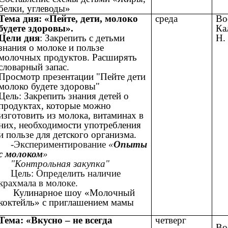
белки, углеводы»
Тема дня: «Пейте, дети, молоко
среда
Во
будете здоровы».
Ка
Цели дня
: Закрепить с детьми
Н.
знания о молоке и пользе
молочных продуктов. Расширять
словарный запас.
Просмотр презентации "Пейте дети
молоко будете здоровы"
Цель: Закрепить знания детей о
продуктах, которые можно
изготовить из молока, витаминах в
них, необходимости употребления
и пользе для детского организма.
-Экспериментирование
«
Опыты
с молоком
»
"Контрольная закупка"
Цель: Определить наличие
крахмала в молоке.
Кулинарное шоу «Молочный
коктейль» с приглашением мамы
Тема: «Вкусно – не всегда
четверг
Во