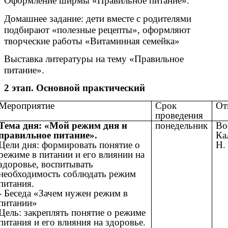
Оформление ширмы «Правильное питание».
Домашнее задание: дети вместе с родителями
подбирают «полезные рецепты», оформляют
творческие работы «Витаминная семейка»
Выставка литературы на тему «Правильное
питание».
2 этап. Основной практический
Мероприятие
Срок
От
проведения
Тема дня: «Мой режим дня и
понедельник
Во
правильное питание».
Ка
Цели дня: формировать понятие о
Н.
режиме в питании и его влиянии на
здоровье, воспитывать
необходимость соблюдать режим
питания.
- Беседа «Зачем нужен режим в
питании»
Цель: закреплять понятие о режиме
питания и его влияния на здоровье.