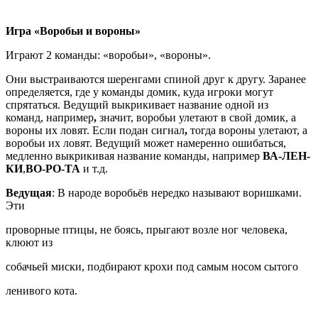
Игра «Воробьи и вороны»
Играют 2 команды: «воробьи», «вороны».
Они выстраиваются шеренгами спиной друг к другу. Заранее
определяется, где у команды домик, куда игроки могут
спрятаться. Ведущий выкрикивает название одной из
команд, например
,
значит, воробьи улетают в свой домик, а
вороны их ловят. Если подан сигнал
,
тогда вороны улетают, а
воробьи их ловят. Ведущий может намеренно ошибаться,
медленно выкрикивая название команды, например
ВА-ЛЕН-
КИ
,
ВО-РО-ТА
и т.д.
Ведущая
: В народе воробьёв нередко называют воришками.
Эти
проворные птицы, не боясь, прыгают возле ног человека,
клюют из
собачьей миски, подбирают крохи под самым носом сытого
ленивого кота.