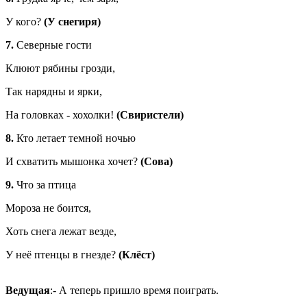
У кого?
(У снегиря)
7.
Северные гости
Клюют рябины грозди,
Так нарядны и ярки,
На головках - хохолки!
(Свиристели)
8.
Кто летает темной ночью
И схватить мышонка хочет?
(Сова)
9.
Что за птица
Мороза не боится,
Хоть снега лежат везде,
У неё птенцы в гнезде?
(Клёст)
Ведущая
:- А теперь пришло время поиграть.