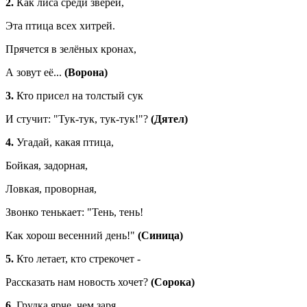
2.
Как лиса среди зверей,
Эта птица всех хитрей.
Прячется в зелёных кронах,
А зовут её...
(Ворона)
3.
Кто присел на толстый сук
И стучит: "Тук-тук, тук-тук!"?
(Дятел)
4.
Угадай, какая птица,
Бойкая, задорная,
Ловкая, проворная,
Звонко тенькает: "Тень, тень!
Как хорош весенний день!"
(Синица)
5.
Кто летает, кто стрекочет -
Рассказать нам новость хочет?
(Сорока)
6.
Грудка ярче, чем заря,