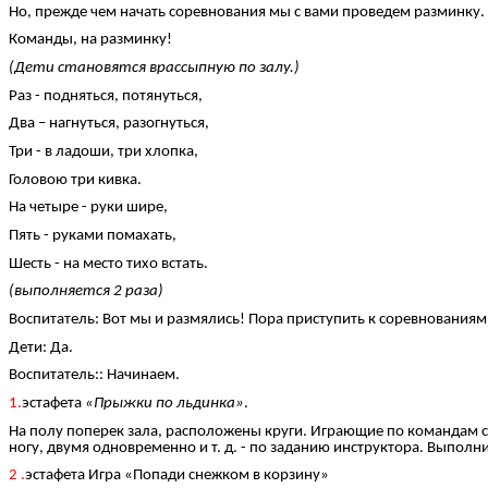
Но, прежде чем начать соревнования мы с вами проведем разминку.
Команды, на разминку!
(Дети становятся врассыпную по залу.)
Раз - подняться, потянуться,
Два – нагнуться, разогнуться,
Три - в ладоши, три хлопка,
Головою три кивка.
На четыре - руки шире,
Пять - руками помахать,
Шесть - на место тихо встать.
(выполняется 2 раза)
Воспитатель: Вот мы и размялись! Пора приступить к соревнования
Дети: Да.
Воспитатель:: Начинаем.
1.
эстафета
«Прыжки по льдинка»
.
На полу поперек зала, расположены круги. Играющие по командам ста
ногу, двумя одновременно и т. д. - по заданию инструктора. Выпол
2 .
эстафета Игра «Попади снежком в корзину»