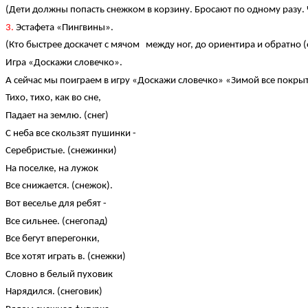
(Дети должны попасть снежком в корзину. Бросают по одному разу. 
3.
Эстафета «Пингвины».
(Кто быстрее доскачет с мячом между ног, до ориентира и обратно (
Игра «Доскажи словечко».
А сейчас мы поиграем в игру «Доскажи словечко» «Зимой все покры
Тихо, тихо, как во сне,
Падает на землю. (снег)
С неба все скользят пушинки -
Серебристые. (снежинки)
На поселке, на лужок
Все снижается. (снежок).
Вот веселье для ребят -
Все сильнее. (снегопад)
Все бегут вперегонки,
Все хотят играть в. (снежки)
Словно в белый пуховик
Нарядился. (снеговик)