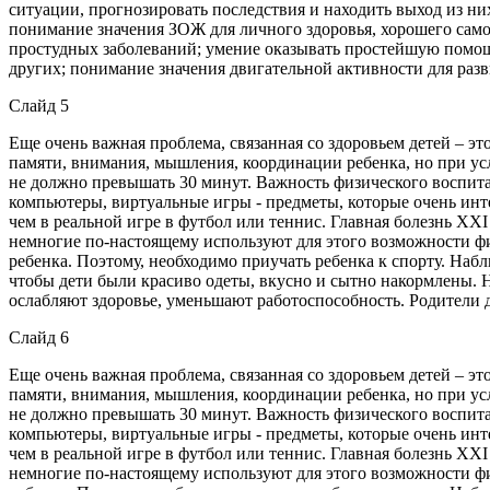
ситуации, прогнозировать последствия и находить выход из ни
понимание значения ЗОЖ для личного здоровья, хорошего самоч
простудных заболеваний; умение оказывать простейшую помощь
других; понимание значения двигательной активности для разв
Слайд 5
Еще очень важная проблема, связанная со здоровьем детей – э
памяти, внимания, мышления, координации ребенка, но при усл
не должно превышать 30 минут. Важность физического воспитан
компьютеры, виртуальные игры - предметы, которые очень инте
чем в реальной игре в футбол или теннис. Главная болезнь ХХI
немногие по-настоящему используют для этого возможности физ
ребенка. Поэтому, необходимо приучать ребенка к спорту. Наб
чтобы дети были красиво одеты, вкусно и сытно накормлены. 
ослабляют здоровье, уменьшают работоспособность. Родители
Слайд 6
Еще очень важная проблема, связанная со здоровьем детей – э
памяти, внимания, мышления, координации ребенка, но при усл
не должно превышать 30 минут. Важность физического воспитан
компьютеры, виртуальные игры - предметы, которые очень инте
чем в реальной игре в футбол или теннис. Главная болезнь ХХI
немногие по-настоящему используют для этого возможности физ