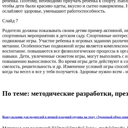
ребенка. Поэтому, необходимо приучать ребенка к спорту. Наб
чтобы дети были красиво одеты, вкусно и сытно накормлены. 
ослабляют здоровье, уменьшают работоспособность.
Слайд 7
Родители должны показывать своим детям пример активной, ин
спортивных мероприятиях в детском саду. Спортивные интерес
подвижные игры. Участие ребенка в игровых заданиях различно
метании. Особенностью подвижной игры является комплексность
воспитание. повышаются все физиологические процессы в орган
навыки. Дети, увлеченные сюжетом игры, могут выполнять с ин
повышению выносливости. Во время игры дети действуют в соо
смелость, решительность и др. Изменение условий игры способс
когда ты весел и все у тебя получается. Здоровье нужно всем 
По теме: методические разработки, пр
Консультация для родителей в первой младшей группы на тему «Здоровый образ жизн