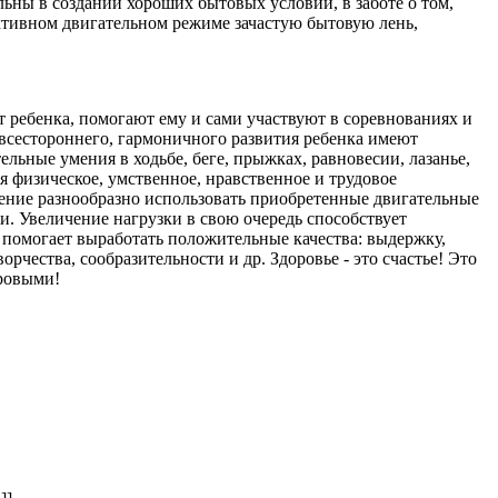
льны в создании хороших бытовых условий, в заботе о том,
ктивном двигательном режиме зачастую бытовую лень,
 ребенка, помогают ему и сами участвуют в соревнованиях и
 всестороннего, гармоничного развития ребенка имеют
ьные умения в ходьбе, беге, прыжках, равновесии, лазанье,
 физическое, умственное, нравственное и трудовое
мение разнообразно использовать приобретенные двигательные
и. Увеличение нагрузки в свою очередь способствует
помогает выработать положительные качества: выдержку,
чества, сообразительности и др. Здоровье - это счастье! Это
оровыми!