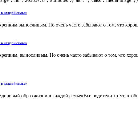
","fid":"20385778","attributes":{"alt":"","class":"media-image"}}]
 в каждой семье»
, крепким,выносливым. Но очень часто забывают о том, что хор
 в каждой семье»
 крепким, выносливым. Но очень часто забывают о том, что хор
 в каждой семье»
Здоровый образ жизни в каждой семье»Все родители хотят, чтоб