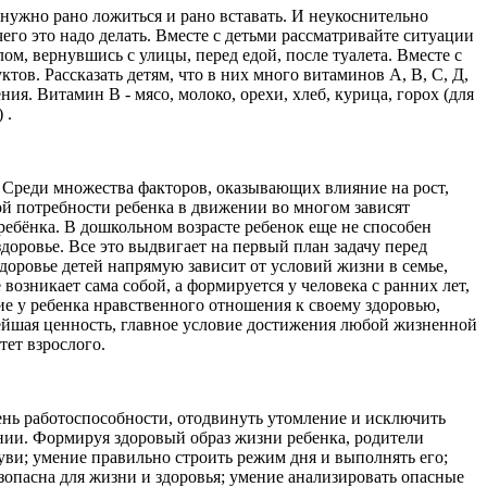
 нужно рано ложиться и рано вставать. И неукоснительно
его это надо делать. Вместе с детьми рассматривайте ситуации
ом, вернувшись с улицы, перед едой, после туалета. Вместе с
тов. Рассказать детям, что в них много витаминов А, В, С, Д,
ия. Витамин В - мясо, молоко, орехи, хлеб, курица, горох (для
 .
. Среди множества факторов, оказывающих влияние на рост,
ой потребности ребенка в движении во многом зависят
ебёнка. В дошкольном возрасте ребенок еще не способен
доровье. Все это выдвигает на первый план задачу перед
доровье детей напрямую зависит от условий жизни в семье,
возникает сама собой, а формируется у человека с ранних лет,
ие у ребенка нравственного отношения к своему здоровью,
нейшая ценность, главное условие достижения любой жизненной
тет взрослого.
нь работоспособности, отодвинуть утомление и исключить
ии. Формируя здоровый образ жизни ребенка, родители
ви; умение правильно строить режим дня и выполнять его;
езопасна для жизни и здоровья; умение анализировать опасные