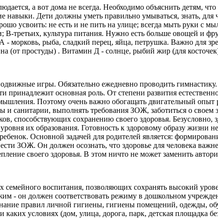
дается, а вот дома не всегда. Необходимо объяснить детям, что
е навыки. Дети должны уметь правильно умываться, знать, для ч
шо усвоить: не есть и не пить на улице; всегда мыть руки с мыл
; В-третьих, культура питания. Нужно есть больше овощей и фрук
- морковь, рыба, сладкий перец, яйца, петрушка. Важно для зрен
на (от простуды) . Витамин Д - солнце, рыбий жир (для косточек)
и подвижные игры. Обязательно ежедневно проводить гимнастику
сти принадлежит основная роль. От степени развития естественн
 мышления. Поэтому очень важно обогащать двигательный опыт р
 и санитарии, выполнять требования ЗОЖ, заботиться о своем з
ов, способствующих сохранению своего здоровья. Безусловно, з
ровня их образования. Готовность к здоровому образу жизни не 
 ребенок. Основной задачей для родителей является: формирован
вести ЗОЖ. Он должен осознать, что здоровье для человека важ
епление своего здоровья. В этом ничто не может заменить автори
 семейного воспитания, позволяющих сохранять высокий урове
им - он должен соответствовать режиму в дошкольном учрежден
нание правил личной гигиены, гигиены помещений, одежды, обу
 каких условиях (дом, улица, дорога, парк, детская площадка б