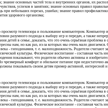
х; знание основных частей тела и внутренних органов, их распо
увствия, успехов в занятиях; знание основных правил правильн
 при небольших порезах, ушибах; знание правил профилактики 
ития здорового организма;
то просмотр телевизора и пользование компьютером. Компьютер и
овии разумного подхода к выбору игр и передач, а также непре
ия детей в семье, доказать, что это очень серьёзная проблема
ресны нам, но как раз, из-за которых мы очень мало двигаемся.
 века - гиподинамия, т. е. малоподвижность. Родители считают 
ической культуры. Физическое воспитание - составная часть ин
людения показывают, что родители обычно активны и изобретате
Но чрезмерный комфорт и обильное питание при недостаточно а
 должны показывать своим детям пример активной, интересной 
то просмотр телевизора и пользование компьютером. Компьютер и
овии разумного подхода к выбору игр и передач, а также непре
ия детей в семье, доказать, что это очень серьёзная проблема
ресны нам, но как раз, из-за которых мы очень мало двигаемся.
 века - гиподинамия, т. е. малоподвижность. Родители считают 
ической культуры. Физическое воспитание - составная часть ин