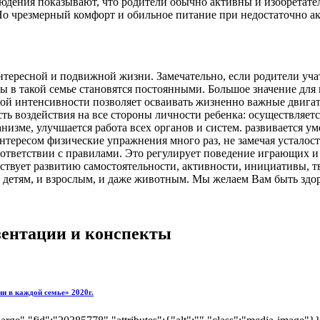
людения показывают, что родители обычно активны и изобретате
Но чрезмерный комфорт и обильное питание при недостаточно а
тересной и подвижной жизни. Замечательно, если родители учат
ы в такой семье становятся постоянными. Большое значение для
й интенсивности позволяет осваивать жизненно важные двигател
 воздействия на все стороны личности ребенка: осуществляется
изме, улучшается работа всех органов и систем. развивается у
тересом физические упражнения много раз, не замечая усталост
тветствии с правилами. Это регулирует поведение играющих и 
твует развитию самостоятельности, активности, инициативы, твор
- и детям, и взрослым, и даже животным. Мы желаем Вам быть зд
езентации и конспекты
и в каждой семье» 2020г.