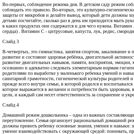
Во-первых, соблюдение режима дня. В детском саду режим соблю
соблюдать это правило. Во-вторых, это культурно-гигиенически
защиты от микробов и делайте вывод, который дети должны хоро
детьми посчитайте, сколько раз в день им приходится мыть руки
в каких продуктах они содержатся и для чего нужны. Витамин А 
сердца) . Витамин С - цитрусовые, капуста, лук, редис, смороди
Слайд 3
В-четвертых, это гимнастика, занятия спортом, закаливание 
развитие и состояние здоровья ребёнка, двигательной активно
развитие двигательных навыков, памяти, восприятия, эмоции,
осознанно и адекватно следовать элементарным нормам гигиены
родителями по выработке у маленького ребенка умений и навык
санитарной грамотности, гигиенической культуры родителей и у
прежде всего внутри семьи, в которой родился и воспитывался
которое выражается в желании и потребности быть здоровым, 
цели, и каждый сам несет ответственность за сохранение и укр
Слайд 4
Домашний режим дошкольника – одна из важных составляющих
переутомление. Семья организует рациональный домашний реж
должны привить ребенку основные знания, умения и навыки: з
умение взаимодействовать с окружающей средой: понимать, при