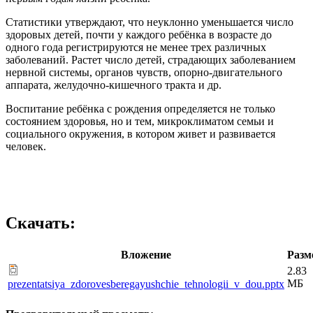
Статистики утверждают, что неуклонно уменьшается число
здоровых детей, почти у каждого ребёнка в возрасте до
одного года регистрируются не менее трех различных
заболеваний. Растет число детей, страдающих заболеванием
нервной системы, органов чувств, опорно-двигательного
аппарата, желудочно-кишечного тракта и др.
Воспитание ребёнка с рождения определяется не только
состоянием здоровья, но и тем, микроклиматом семьи и
социального окружения, в котором живет и развивается
человек.
Скачать:
Вложение
Разм
2.83
МБ
prezentatsiya_zdorovesberegayushchie_tehnologii_v_dou.pptx