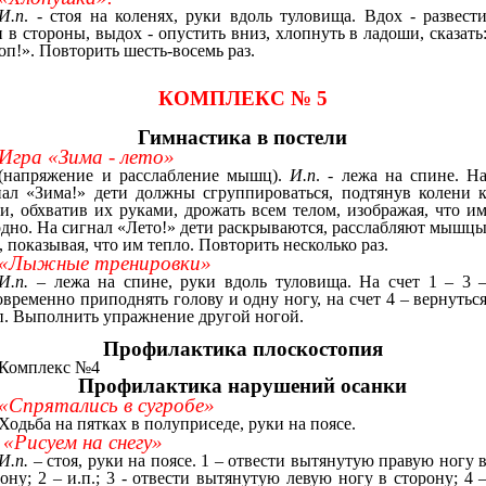
И.п
. - стоя на коленях, руки вдоль туловища. Вдох - развест
 в стороны, выдох - опустить вниз, хлопнуть в ладоши, сказать
п!». Повторить шесть-восемь раз.
КОМПЛЕКС № 5
Гимнастика в постели
Игра «Зима - лето»
(напряжение и расслабление мышц).
И.п
. - лежа на спине. Н
нал «Зима!» дети должны сгруппироваться, подтянув колени 
ди, обхватив их руками, дрожать всем телом, изображая, что и
одно. На сигнал «Лето!» дети раскрываются, расслабляют мышц
, показывая, что им тепло. Повторить несколько раз.
«Лыжные тренировки»
И.п.
– лежа на спине, руки вдоль туловища. На счет 1 – 3 
временно приподнять голову и одну ногу, на счет 4 – вернутьс
.п. Выполнить упражнение другой ногой.
Профилактика плоскостопия
Комплекс №4
Профилактика нарушений осанки
«Спрятались в сугробе»
Ходьба на пятках в полуприседе, руки на поясе.
«Рисуем на снегу»
И.п.
– стоя, руки на поясе. 1 – отвести вытянутую правую ногу 
ону; 2 – и.п.; 3 - отвести вытянутую левую ногу в сторону; 4 