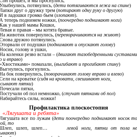
Сон прошел, и мы проснулись,
Улыбнулись, потянулись, (
дети потягиваются лежа на спине
)
Лапки друг о дружку трем (
потирают одну руку о другую
)
И в ладошки громко бьем (
хлопают
).
А теперь поднимем ножки, (
поочередно поднимают ноги
)
Как у нашей мамы Кошки,
Левая и правая – мы котята бравые.
На животик повернулись, (
переворачиваются на живот
)
Снова дружно потянулись.
Оторвали от подушки (
поднимают и опускают голову
)
Носик, голову и ушки,
На коленки резво встали – (
двигают тазобедренными суставам
о и вправо
)
«Хвостиками» помахали, (
выгибают и прогибают спину
)
Выгнулись, прогнулись.
На бок повернулись, (
поворачивают голову вправо и влево
)
Сели на кроватке (
сидя на кровати, свешивают ноги,
есывают пятки
)
Почесали пятки,
Постучали об пол немножко, (
стучат пятками об пол
)
Набирайтесь силы, ножки!
Профилактика плоскостопия
«Лягушата и ребята»
Лягушата все по лужам (
дети поочередно поднимают носок т
вой, то
Шлеп, шлеп, шлеп…
левой ноги, пятки от пола н
ывают
)