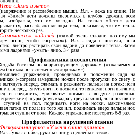
воночник.
Игра «Зима и лето»
(напряжение и расслабление мышц).
И.п
. - лежа на спине. Н
нал «Зима!» дети должны свернуться в клубок, дрожать все
ом, изображая, что им холодно. На сигнал «Лето!» дет
крываются, расслабляют мышцы тела, показывая, что им тепло
орить несколько раз.
Самомассаж ладоней
(«зимой очень холодно, поэтому м
удем огонь, чтобы согреться»).
И.п.
- сидя в постели, ног
естно. Быстро растирать свои ладони до появления тепла. Зате
лыми ладонями «умыть» лицо. 3-4 раза
Профилактика плоскостопия
Ходьба босиком по корригирующим дорожкам («закаляемся 
яем босиком по заснеженным дорожкам»).
Комплекс упражнений, проводимых в положении сидя н
льчиках («согреем замерзшие ножки после прогулки по снегу»)
и вытянуть вперед, сжимать и разжимать пальцы на ногах; ног
нуть вперед, тянуть ноги то носками, то пятками; ноги вытянут
ред и соединить, «рисовать» ногами в воздухе различны
етрические фигуры (круг, квадрат, треугольник); ноги поставит
й ступней на пол, поднимать ноги на носки, максимальн
вая пятки от пола; из того же и.п. поднимать вверх пальцы ног
трывая ступни от пола. Каждое упражнение повторить 6-8 раз.
Профилактика нарушений осанки
Физкультминутка «У меня спина прямая».
И.п.
- узкая стойка, руки за спину, сцеплены в замок.