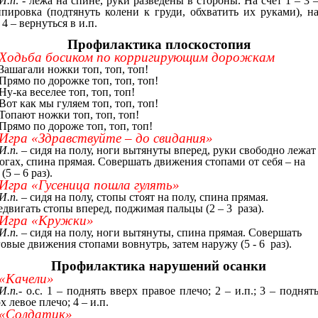
И.п
. - лежа на спине, руки разведены в стороны. На счет 1 – 3 
ппировка (подтянуть колени к груди, обхватить их руками), н
 4 – вернуться в и.п.
Профилактика плоскостопия
Ходьба босиком по корригирующим дорожкам
Зашагали ножки топ, топ, топ!
Прямо по дорожке топ, топ, топ!
Ну-ка веселее топ, топ, топ!
Вот как мы гуляем топ, топ, топ!
Топают ножки топ, топ, топ!
Прямо по дороже топ, топ, топ!
Игра «Здравствуйте – до свидания»
И.п. –
сидя на полу, ноги вытянуты вперед, руки свободно лежат
огах, спина прямая. Совершать движения стопами от себя – на
 (5 – 6 раз).
Игра «Гусеница пошла гулять»
И.п. –
сидя на полу, стопы стоят на полу, спина прямая.
двигать стопы вперед, поджимая пальцы (2 – 3 раза).
Игра «Кружки»
И.п. –
сидя на полу, ноги вытянуты, спина прямая. Совершать
овые движения стопами вовнутрь, затем наружу (5 - 6 раз).
Профилактика нарушений осанки
«Качели»
И.п.-
о.с. 1 – поднять вверх правое плечо; 2 – и.п.; 3 – поднят
х левое плечо; 4 – и.п.
«Солдатик»