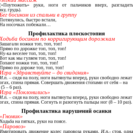
(«Поутюжить» руки, ноги от пальчиков вверх, разгладит
ку, грудь).
Бег босиком из спальни в группу
Потянулись, быстро встали,
На носочках побежали…
Профилактика плоскостопия
Ходьба босиком по корригирующим дорожкам
Зашагали ножки топ, топ, топ!
Прямо по дорожке топ, топ, топ!
Ну-ка веселее топ, топ, топ!
Вот как мы гуляем топ, топ, топ!
Топают ножки топ, топ, топ!
Прямо по дороже топ, топ, топ!
Игра «Здравствуйте – до свидания»
И.п. –
сидя на полу, ноги вытянуты вперед, руки свободно лежат
огах, спина прямая. Совершать движения стопами от себя – на
 (5 – 6 раз).
Игра «Поклонились»
И.п. –
сидя на полу, ноги вытянуты вперед, руки свободно лежат
огах, спина прямая. Согнуть и разогнуть пальцы ног (8 – 10 раз).
Профилактика нарушений осанки
«Гномик»
Ходьба на пятках, руки на поясе.
«Паровоз»
Имитировать движение колес паровоза руками.
И.п.
- стоя, одн