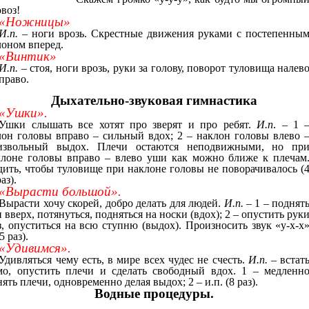
воз!
«Ножницы»
И.п.
– ноги врозь. Скрестные движения руками с постепенны
лоном вперед.
«Винтик»
И.п.
– стоя, ноги врозь, руки за голову, поворот туловища налев
право.
Дыхательно-звуковая гимнастика
«Ушки».
Ушки слышать все хотят про зверят и про ребят.
И.п
. – 1 
лон головы вправо – сильный вдох; 2 – наклон головы влево 
извольный выдох. Плечи остаются неподвижными, но пр
лоне головы вправо – влево уши как можно ближе к плечам
дить, чтобы туловище при наклоне головы не поворачивалось (
раз).
«Вырасти большой».
Вырасти хочу скорей, добро делать для людей.
И.п.
– 1 – поднят
 вверх, потянуться, подняться на носки (вдох); 2 – опустить рук
з, опуститься на всю ступню (выдох). Произносить звук «у-х-х
5 раз).
«Удивимся».
Удивляться чему есть, в мире всех чудес не счесть.
И.п.
– встат
мо, опустить плечи и сделать свободный вдох. 1 – медленн
ять плечи, одновременно делая выдох; 2 – и.п. (8 раз).
Водные процедуры.