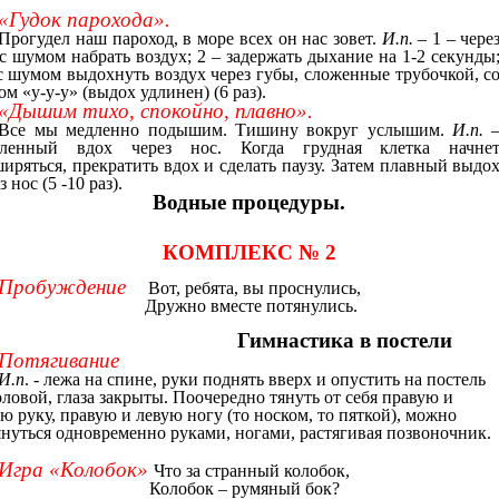
.
«Гудок парохода».
Прогудел наш пароход, в море всех он нас зовет.
И.п.
– 1 – чере
с шумом набрать воздух; 2 – задержать дыхание на 1-2 секунды
 с шумом выдохнуть воздух через губы, сложенные трубочкой, с
ом «у-у-у» (выдох удлинен) (6 раз).
«Дышим тихо, спокойно, плавно».
Все мы медленно подышим. Тишину вокруг услышим.
И.п.
ленный вдох через нос. Когда грудная клетка начне
иряться, прекратить вдох и сделать паузу. Затем плавный выдо
з нос (5 -10 раз).
Водные процедуры.
КОМПЛЕКС № 2
Пробуждение
Вот, ребята, вы проснулись,
Дружно вместе потянулись.
Гимнастика в постели
Потягивание
И.п
. - лежа на спине, руки поднять вверх и опустить на постель
оловой, глаза закрыты. Поочередно тянуть от себя правую и
ю руку, правую и левую ногу (то носком, то пяткой), можно
януться одновременно руками, ногами, растягивая позвоночник.
Игра «Колобок»
Что за странный колобок,
Колобок – румяный бок?