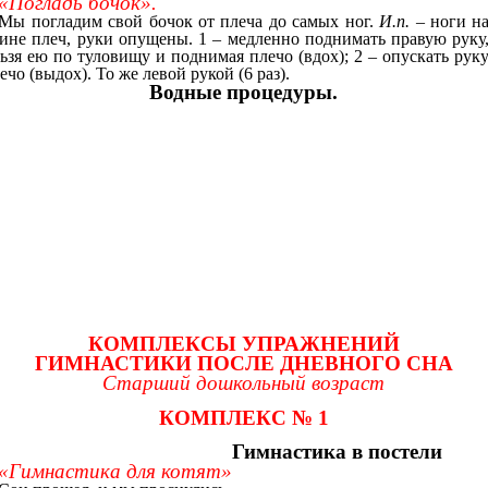
«Погладь бочок».
Мы погладим свой бочок от плеча до самых ног.
И.п.
– ноги н
ине плеч, руки опущены. 1 – медленно поднимать правую руку
ьзя ею по туловищу и поднимая плечо (вдох); 2 – опускать рук
ечо (выдох). То же левой рукой (6 раз).
Водные процедуры.
КОМПЛЕКСЫ УПРАЖНЕНИЙ
ГИМНАСТИКИ ПОСЛЕ ДНЕВНОГО СНА
Старший дошкольный возраст
КОМПЛЕКС № 1
Гимнастика в постели
«Гимнастика для котят»