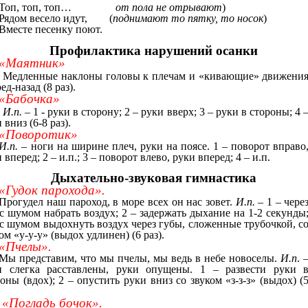
Топ, топ, топ…
от пола не отрывают
)
Рядом весело идут, (
поднимают то пятку, то носок
)
Вместе песенку поют.
Профилактика нарушений осанки
«Маятник»
Медленные наклоны головы к плечам и «кивающие» движени
ед-назад (8 раз).
«Бабочка»
И.п.
– 1 - руки в сторону; 2 – руки вверх; 3 – руки в стороны; 4 
 вниз (6-8 раз).
«Поворотик»
И.п.
– ноги на ширине плеч, руки на поясе. 1 – поворот вправо
 вперед; 2 – и.п.; 3 – поворот влево, руки вперед; 4 – и.п.
Дыхательно-звуковая гимнастика
«Гудок парохода».
Прогудел наш пароход, в море всех он нас зовет.
И.п.
– 1 – чере
с шумом набрать воздух; 2 – задержать дыхание на 1-2 секунды
 с шумом выдохнуть воздух через губы, сложенные трубочкой, с
ом «у-у-у» (выдох удлинен) (6 раз).
«Пчелы».
Мы представим, что мы пчелы, мы ведь в небе новоселы.
И.п
. 
и слегка расставлены, руки опущены. 1 – развести руки 
оны (вдох); 2 – опустить руки вниз со звуком «з-з-з» (выдох) (
.
«Погладь бочок».