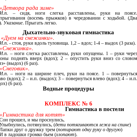
«Детвора рада зиме»
И.п.
– сидя, ноги слегка расставлены, руки на поясе
прыгивания (восемь прыжков) в чередовании с ходьбой. (Дв
).
Указание
. Прыгать легко.
Дыхательно-звуковая гимнастика
«Дуем на снежинки».
И.п
. - стоя, руки вдоль туловища. 1,2 – вдох; 1-4 – выдох (3 раза).
«Снежинка».
И.п.
– ноги слегка расставлены, руки опущены. 1 – руки чере
роны поднять вверх (вдох); 2 – опустить руки вниз со слово
з» (выдох) (6 раз).
«Снеговик».
И.п
. – ноги на ширине плеч, руки на поясе. 1 – повернутьс
во (вдох); 2 – и.п. (выдох); 3 – повернуться влево (вдох); 4 – и.п
ох) (6 раз).
Водные процедуры
КОМПЛЕКС № 6
Гимнастика в постели
«Гимнастика для котят»
Сон прошел, и мы проснулись,
Улыбнулись, потянулись, (
дети потягиваются лежа на спине
)
Лапки друг о дружку трем (
потирают одну руку о другую
)
И в ладошки громко бьем (
хлопают
).