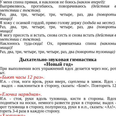
У меня спина прямая, я наклонов не боюсь
(наклон вперед):
Выпрямляюсь, прогибаюсь, поворачиваюсь
(действия 
тветствии с текстом).
Раз, два, три, четыре, три, четыре, раз, два
(поворот
овища)!
Я хожу с осанкой гордой, прямо голову держу
(ходьба на месте).
Раз, два, три, четыре, три, четыре, раз, два
(поворот
овища)!
Я могу присесть и встать, снова сесть и снова встать
(действия 
тветствии с текстом).
Наклонюсь туда-сюда! Ох, прямешенька спина
(наклон
овища)!
Раз, два, три, четыре, три, четыре, раз, два
(повороты туловища)
Дыхательно-звуковая гимнастика
«Новый год»
При выполнении всех упражнений вдох делается через нос, ро
ыт.
«Бьют часы 12 раз».
И.п
. - стоя, ноги врозь, руки вверх, сцеплены в замок. Вдох 
; выдох - наклониться в сторону, сказать: «Бом!». Повторить 1
«Елочка нарядная».
И.п.
- стоя, руки вдоль туловища, кисти в стороны. Вдо
иподняться на носки, немного развести руки в стороны; выдох 
рот туловища в сторону, полуприсед, руки в и.п., сказать: «Ах!»
орить 3-4 раза в каждую сторону.
«Хлопушка».