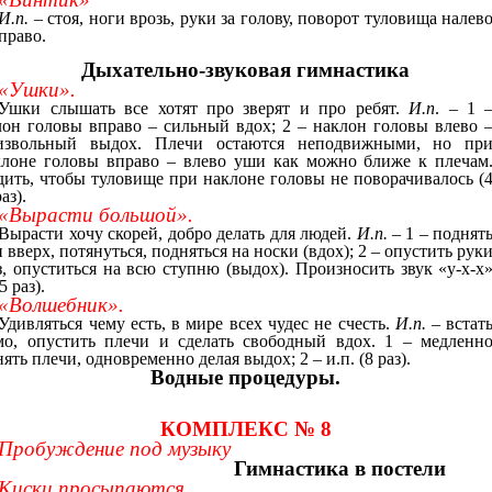
И.п.
– стоя, ноги врозь, руки за голову, поворот туловища налев
право.
Дыхательно-звуковая гимнастика
«Ушки».
Ушки слышать все хотят про зверят и про ребят.
И.п
. – 1 
лон головы вправо – сильный вдох; 2 – наклон головы влево 
извольный выдох. Плечи остаются неподвижными, но пр
лоне головы вправо – влево уши как можно ближе к плечам
дить, чтобы туловище при наклоне головы не поворачивалось (
раз).
«Вырасти большой».
Вырасти хочу скорей, добро делать для людей.
И.п.
– 1 – поднят
 вверх, потянуться, подняться на носки (вдох); 2 – опустить рук
з, опуститься на всю ступню (выдох). Произносить звук «у-х-х
5 раз).
«Волшебник».
Удивляться чему есть, в мире всех чудес не счесть.
И.п.
– встат
мо, опустить плечи и сделать свободный вдох. 1 – медленн
ять плечи, одновременно делая выдох; 2 – и.п. (8 раз).
Водные процедуры.
КОМПЛЕКС № 8
Пробуждение
под музыку
Гимнастика в постели
Киски просыпаются