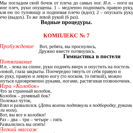
Мы погладим свой бочок от плеча до самых ног.
И.п.
– ноги н
ине плеч, руки опущены. 1 – медленно поднимать правую руку
ьзя ею по туловищу и поднимая плечо (вдох); 2 – опускать рук
ечо (выдох). То же левой рукой (6 раз).
Водные процедуры.
КОМПЛЕКС № 7
Пробуждение
Вот, ребята, вы проснулись,
Дружно вместе потянулись.
Гимнастика в постели
Потягивание
И.п
. - лежа на спине, руки поднять вверх и опустить на постель
оловой, глаза закрыты. Поочередно тянуть от себя правую и
ю руку, правую и левую ногу (то носком, то пяткой), можно
януться одновременно руками, ногами, растягивая позвоночник.
Игра «Колобок»
Что за странный колобок,
Колобок – румяный бок?
Полежал чуток,
Взял и развалился. (
Дети колени подтянули к подбородку, руками
ли ноги
).
Вот, вы все и колобки!
Раз – два – три – четыре – пять
Развалились вы опять!
Легкий массаж