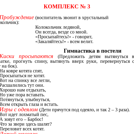
КОМПЛЕКС № 3
Пробуждение
(воспитатель звонит в хрустальный
кольчик):
Колокольчик ледяной,
Он всегда, везде со мной.
«Просыпайтесь!» - говорит,
«Закаляйтесь!» - всем велит.
Гимнастика в постели
Киски просыпаются
(Предложить детям вытянуться 
ватке, прогнуть спину, вытянуть вверх руки, перевернуться 
 на бок).
На ковре котята спят,
Просыпаться не хотят.
Вот на спинку все легли,
Расшалились тут они.
Хорошо нам отдыхать,
Но уже пора вставать.
Потянуться, улыбнуться,
Всем открыть глаза и встать.
Игры с одеялом
(Дети прячутся под одеяло, и так 2 – 3 раза).
Вот идет лохматый пес,
А зовут его – Барбос!
Что за звери здесь шалят?
Переловит всех котят.
Легкий массаж