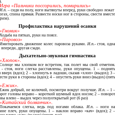
).
Игра «Пальчики поссорились, помирились»
И.п. –
сидя на полу, ноги вытянуты вперед, руки свободно лежат
огах, спина прямая. Развести носки ног в стороны, свести вмест
 раза).
Профилактика нарушений осанки
«Гномик»
Ходьба на пятках, руки на поясе.
«Паровоз»
Имитировать движение колес паровоза руками.
И.п.
- стоя, одн
 впереди, другая сзади.
Дыхательно-звуковая гимнастика
«Хлопок».
Солнце мы хлопком все встретим, так полет мы свой отметим
. - стоя, ноги слегка расставлены, руки опущены. 1 – поднят
 вверх (вдох); 2 – хлопнуть в ладоши, сказав «хлоп» (выдох); 3 
ести руки в стороны (вдох); 4 – опустить руки вниз (выдох) (пят
.
«Ежик».
Ежик добрый, не колючий, посмотри вокруг получше.
И.п.
– 1 
орот головы вправо – короткий шумный вдох носом; 2 – поворо
вы влево – выдох через полуоткрытый рот (6 раз)
«Китайский болванчик».
Покачаемся слегка, ведь под ногами облака.
И.п
. – ноги н
ине плеч, руки опущены. 1 – наклон вправо «кач» (вдох); 2 
он влево «кач» (выдох) (шесть раз).