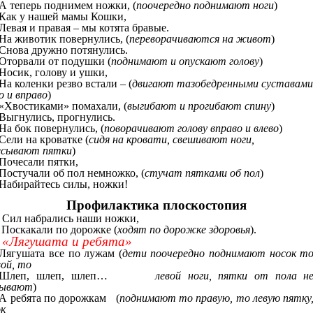
А теперь поднимем ножки, (
поочередно поднимают ноги
)
Как у нашей мамы Кошки,
Левая и правая – мы котята бравые.
На животик повернулись, (
переворачиваются на живот
)
Снова дружно потянулись.
Оторвали от подушки (
поднимают и опускают голову
)
Носик, голову и ушки,
На коленки резво встали – (
двигают тазобедренными суставам
о и вправо
)
«Хвостиками» помахали, (
выгибают и прогибают спину
)
Выгнулись, прогнулись.
На бок повернулись, (
поворачивают голову вправо и влево
)
Сели на кроватке (
сидя на кровати, свешивают ноги,
есывают пятки
)
Почесали пятки,
Постучали об пол немножко, (
стучат пятками об пол
)
Набирайтесь силы, ножки!
Профилактика плоскостопия
Сил набрались наши ножки,
Поскакали по дорожке (
ходят по дорожке здоровья
).
«Лягушата и ребята»
Лягушата все по лужам (
дети поочередно поднимают носок т
вой, то
Шлеп, шлеп, шлеп…
левой ноги, пятки от пола н
ывают
)
А ребята по дорожкам (
поднимают то правую, то левую пятку
ок