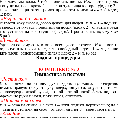
Накачаем мы воды. Чтобы поливать цветы.
И.п.
– стоя прямо
 опущены, ноги врозь. 1 – наклон туловища в сторону(вдох); 2 
и скользят . при этом громко произносить звук «с-с-с» (выдох
12 раз).
«Вырасти большой».
Вырасти хочу скорей, добро делать для людей.
И.п.
– 1 – поднят
 вверх, потянуться, подняться на носки (вдох); 2 – опустить рук
з, опуститься на всю ступню (выдох). Произносить звук «у-х-х
5 раз).
«Волшебник».
Удивляться чему есть, в мире всех чудес не счесть.
И.п.
– встат
мо, опустить плечи и сделать свободный вдох. 1 – медленн
ять плечи, одновременно делая выдох; 2 – и.п. (8 раз).
Водные процедуры.
КОМПЛЕКС № 2
Гимнастика в постели
«Растишка»
И.п.
- лежа на спине, руки вдоль туловища. Поочередн
нимать правую (левую) руку вверх, тянуться, опустить; то ж
е поочередно левой рукой, правой и левой ногой. Затем поднят
временно руки и ноги, потянуться, опустить.
«Потянем носочек»
И.п.
– лежа на спине. На счет 1 – ноги поднять вертикально; на 
– двигать стопами на себя – от себя; на счет 8 – вернуться в и.п.
«Колобок»