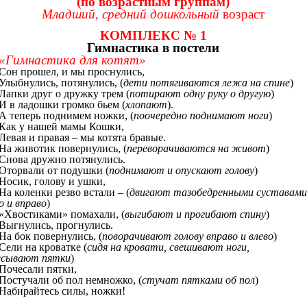
(по возрастным группам)
Младший, средний дошкольный
возраст
КОМПЛЕКС № 1
Гимнастика в постели
«Гимнастика для котят»
Сон прошел, и мы проснулись,
Улыбнулись, потянулись, (
дети потягиваются лежа на спине
)
Лапки друг о дружку трем (
потирают одну руку о другую
)
И в ладошки громко бьем (
хлопают
).
А теперь поднимем ножки, (
поочередно поднимают ноги
)
Как у нашей мамы Кошки,
Левая и правая – мы котята бравые.
На животик повернулись, (
переворачиваются на живот
)
Снова дружно потянулись.
Оторвали от подушки (
поднимают и опускают голову
)
Носик, голову и ушки,
На коленки резво встали – (
двигают тазобедренными суставам
о и вправо
)
«Хвостиками» помахали, (
выгибают и прогибают спину
)
Выгнулись, прогнулись.
На бок повернулись, (
поворачивают голову вправо и влево
)
Сели на кроватке (
сидя на кровати, свешивают ноги,
есывают пятки
)
Почесали пятки,
Постучали об пол немножко, (
стучат пятками об пол
)
Набирайтесь силы, ножки!