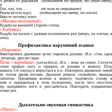
А ребята по дорожкам (
поднимают то правую, то левую пятку
ок
Топ, топ, топ…
от пола не отрывают
)
Рядом весело идут, (
поднимают то пятку, то носок
)
Вместе песенку поют.
«Мишка косолапый»
Ходьба на внешней стороне стопы.
«Ходунки»
Ходьба на носках с разным положением рук (вверх, на плечах, 
оны).
Профилактика нарушений осанки
«Паровоз»
Имитировать движение колес паровоза руками.
И.п.
- стоя, одн
 впереди, другая сзади.
Поза «зародыш»
(хатха-йога).
И.п.
- лежа на спине. Согнут
олене правую ногу и прижать ее руками к животу. Поз
живать 5-6 секунд и вернуться в и.п. Повторить движение лево
ой, потом двумя ногами. Дыхание ровное, спокойное, мышц
слаблены. Прижимая колени к животу, подтянуть голову 
еням и задержаться в этом положении, после чего опустит
ову, выпрямить ноги и расслабиться. Повторить упражнени
олько раз.
Дыхательно-звуковая гимнастика
«Насос».