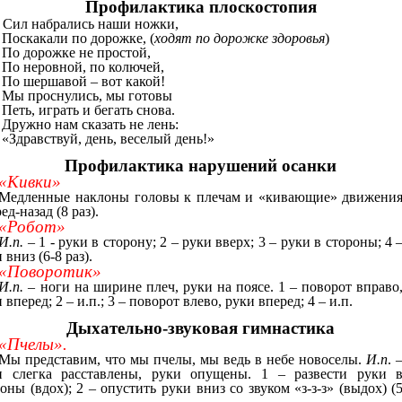
Профилактика плоскостопия
Сил набрались наши ножки,
Поскакали по дорожке, (
ходят по дорожке здоровья
)
По дорожке не простой,
По неровной, по колючей,
По шершавой – вот какой!
Мы проснулись, мы готовы
Петь, играть и бегать снова.
Дружно нам сказать не лень:
«Здравствуй, день, веселый день!»
Профилактика нарушений осанки
«Кивки»
Медленные наклоны головы к плечам и «кивающие» движени
ед-назад (8 раз).
«Робот»
И.п.
– 1 - руки в сторону; 2 – руки вверх; 3 – руки в стороны; 4 
 вниз (6-8 раз).
«Поворотик»
И.п.
– ноги на ширине плеч, руки на поясе. 1 – поворот вправо
 вперед; 2 – и.п.; 3 – поворот влево, руки вперед; 4 – и.п.
Дыхательно-звуковая гимнастика
«Пчелы».
Мы представим, что мы пчелы, мы ведь в небе новоселы.
И.п
. 
и слегка расставлены, руки опущены. 1 – развести руки 
оны (вдох); 2 – опустить руки вниз со звуком «з-з-з» (выдох) (