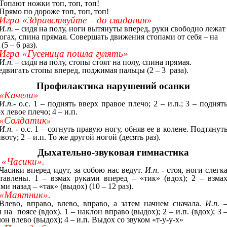
Топают ножки топ, топ, топ!
Прямо по дороже топ, топ, топ!
Игра «Здравствуйте – до свидания»
И.п. –
сидя на полу, ноги вытянуты вперед, руки свободно лежат
огах, спина прямая. Совершать движения стопами от себя – на
 (5 – 6 раз).
Игра «Гусеница пошла гулять»
И.п. –
сидя на полу, стопы стоят на полу, спина прямая.
двигать стопы вперед, поджимая пальцы (2 – 3 раза).
Профилактика нарушений осанки
«Качели»
И.п.-
о.с. 1 – поднять вверх правое плечо; 2 – и.п.; 3 – поднят
х левое плечо; 4 – и.п.
«Солдатик
»
И.п.
- о.с. 1 – согнуть правую ногу, обняв ее в колене. Подтянут
воту; 2 – и.п. То же другой ногой (десять раз).
Дыхательно-звуковая гимнастика
«Часики».
Часики вперед идут, за собою нас ведут.
И.п
. - стоя, ноги слегк
ставлены. 1 – взмах руками вперед – «тик» (вдох); 2 – взма
ми назад – «так» (выдох) (10 – 12 раз).
«Маятник».
Влево, вправо, влево, вправо, а затем начнем сначала.
И.п.
 на поясе (вдох). 1 – наклон вправо (выдох); 2 – и.п. (вдох); 3 
он влево (выдох); 4 – и.п. Выдох со звуком «т-у-у-х»