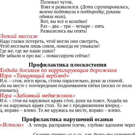
Полежал чуток,
Взял и развалился. (
Дети сгруппировались,
колени подтянули к подбородку, руками
обняли ноги
).
Вот, вы все и колобки!
Раз – два – три – четыре – пять
Развалились вы опять!
Легкий массаж
Надо глазки потереть, чтоб могли они смотреть,
Чтоб весельем лишь сияли, никогда не унывали!
Где же, где же наши ушки?
Не забыли и про вас – помассируем сейчас!
Профилактика плоскостопия
Ходьба босиком по корригирующим дорожкам
Игра «Танцующий верблюд»
И.п. –
стоя, ноги врозь, стопы параллельно, руки за спиной.
ьба на месте с поочередным подниманием пятки (носки от пола
тнимать).
Игра «Забавный медвежонок»
И.п. –
стоя на наружных краях стоп, руки на поясе. Ходьба на
е на наружных краях стоп. То же с продвижением вперед -
д, вправо – влево. То же кружась на месте, вправо – влево.
Профилактика нарушений осанки
«Встали»
А теперь расправим плечи, глубоко вдохнем чере
Скажем громко «у-у-у», как будто мы огромны