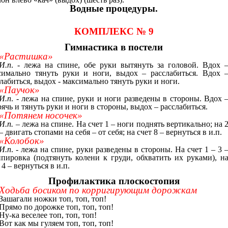
Водные процедуры.
КОМПЛЕКС № 9
Гимнастика в постели
«Растишка»
И.п
. - лежа на спине, обе руки вытянуть за головой. Вдох 
симально тянуть руки и ноги, выдох – расслабиться. Вдох 
лабиться, выдох - максимально тянуть руки и ноги.
«Паучок»
И.п
. - лежа на спине, руки и ноги разведены в стороны. Вдох 
ячь и тянуть руки и ноги в стороны, выдох – расслабиться.
«Потянем носочек»
И.п.
– лежа на спине. На счет 1 – ноги поднять вертикально; на 
– двигать стопами на себя – от себя; на счет 8 – вернуться в и.п.
«Колобок»
И.п
. - лежа на спине, руки разведены в стороны. На счет 1 – 3 
ппировка (подтянуть колени к груди, обхватить их руками), н
 4 – вернуться в и.п.
Профилактика плоскостопия
Ходьба босиком по корригирующим дорожкам
Зашагали ножки топ, топ, топ!
Прямо по дорожке топ, топ, топ!
Ну-ка веселее топ, топ, топ!
Вот как мы гуляем топ, топ, топ!