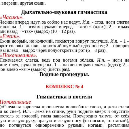
 впереди, другая сзади.
Дыхательно-звуковая гимнастика
«Часики».
Часики вперед идут, за собою нас ведут.
И.п
. - стоя, ноги слегк
ставлены. 1 – взмах руками вперед – «тик» (вдох); 2 – взма
ми назад – «так» (выдох) (10 – 12 раз).
«Ежик».
Ежик добрый, не колючий, посмотри вокруг получше.
И.п.
– 1 
орот головы вправо – короткий шумный вдох носом; 2 – поворо
вы влево – выдох через полуоткрытый рот (6 – 8 раз).
«Покачивание».
Покачаемся слегка, ведь под ногами облака.
И.п
. – ноги н
ине плеч, руки опущены. 1 – наклон вправо «кач» (вдох); 2 
он влево «кач» (выдох) (шесть раз).
Водные процедуры.
КОМПЛЕКС № 4
Гимнастика в постели
Потягивание
(«Снежная королева произнесла волшебные слова, и дети стал
и во сне»).
И.п
. - лежа на спине, руки поднять вверх и опустит
постель за головой, глаза закрыты. Поочередно тянуть от себ
вую и левую руку, правую и левую ногу (то носком, то пяткой)
но потянуться одновременно руками, ногами, растягива