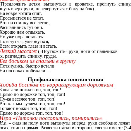
(Предложить детям вытянуться в кроватке, прогнуть спину
нуть вверх руки, перевернуться с боку на бок).
На ковре котята спят,
Просыпаться не хотят.
Вот на спинку все легли,
Расшалились тут они.
Хорошо нам отдыхать,
Но уже пора вставать.
Потянуться, улыбнуться,
Всем открыть глаза и встать.
Легкий массаж
(«Поутюжить» руки, ноги от пальчиков
х, разгладить спинку, грудь).
Бег босиком из спальни в группу
Потянулись, быстро встали,
На носочках побежали…
Профилактика плоскостопия
Ходьба босиком по корригирующим дорожкам
Зашагали ножки топ, топ, топ!
Прямо по дорожке топ, топ, топ!
Ну-ка веселее топ, топ, топ!
Вот как мы гуляем топ, топ, топ!
Топают ножки топ, топ, топ!
Прямо по дороже топ, топ, топ!
Игра «Пяточки поссорились, помирились»
И.п. –
сидя на полу, ноги вытянуты вперед, руки свободно лежат
огах, спина прямая. Развести пятки в стороны, свести вместе (3-