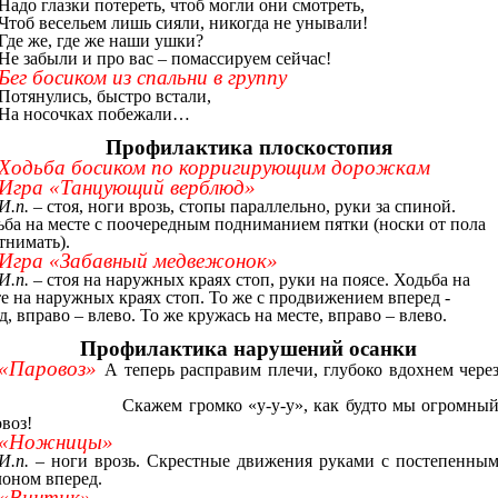
Надо глазки потереть, чтоб могли они смотреть,
Чтоб весельем лишь сияли, никогда не унывали!
Где же, где же наши ушки?
Не забыли и про вас – помассируем сейчас!
Бег босиком из спальни в группу
Потянулись, быстро встали,
На носочках побежали…
Профилактика плоскостопия
Ходьба босиком по корригирующим дорожкам
Игра «Танцующий верблюд»
И.п. –
стоя, ноги врозь, стопы параллельно, руки за спиной.
ьба на месте с поочередным подниманием пятки (носки от пола
тнимать).
Игра «Забавный медвежонок»
И.п. –
стоя на наружных краях стоп, руки на поясе. Ходьба на
е на наружных краях стоп. То же с продвижением вперед -
д, вправо – влево. То же кружась на месте, вправо – влево.
Профилактика нарушений осанки
«Паровоз»
А теперь расправим плечи, глубоко вдохнем чере
Скажем громко «у-у-у», как будто мы огромны
воз!
«Ножницы»
И.п.
– ноги врозь. Скрестные движения руками с постепенны
лоном вперед.
«Винтик»