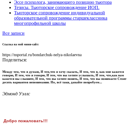
Эссе психолога, занимающего позицию тьютора
Тезисы. Тьюторское сопровождение ИОП.
Тьюторское сопровождение индивидуальной
образовательной программы старшеклассника
многопрофильной школы
Все записи
Ссылка на мой мини-сайт:
https://nsportal.ru/bondarchuk-nelya-nikolaevna
Поделиться:
Между тем, что я думаю, И тем,что я хочу сказать, И тем, что я, как мне кажется
говорю, И тем, что я говорю, И тем, что вы хотите услышать, И тем, что,как вам
кажется вы слышите, И тем, что вы хотите понять, И тем, что вы понимаете Стоит
десять вариантов непонимания. Но, всё таки, давайте попробуем...
Эдмонд Уэллс
Добро пожаловать!!!