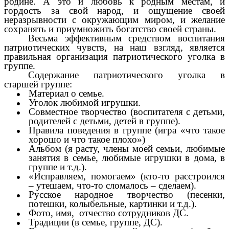
родине. А это и любовь к родным местам, и
гордость за свой народ, и ощущение своей
неразрывности с окружающим миром, и желание
сохранять и приумножить богатство своей страны.
Весьма эффективным средством воспитания
патриотических чувств, на наш взгляд, является
правильная организация патриотического уголка в
группе.
Содержание патриотического уголка в
старшей группе:
Материал о семье.
Уголок любимой игрушки.
Совместное творчество (воспитателя с детьми,
родителей с детьми, детей в группе).
Правила поведения в группе (игра «что такое
хорошо и что такое плохо»)
Альбом (я расту, члены моей семьи, любимые
занятия в семье, любимые игрушки в дома, в
группе и т.д.).
«Исправляем, помогаем» (кто-то расстроился
– утешаем, что-то сломалось – сделаем).
Русское народное творчество (песенки,
потешки, колыбельные, картинки и т.д.).
Фото, имя, отчество сотрудников ДС.
Традиции (в семье, группе, ДС).