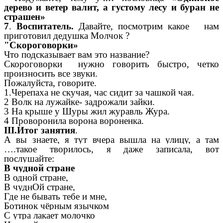
дерево и ветер валит, а густому лесу и буран не
страшен»
7
.
Воспитатель.
Давайте, посмотрим какое нам
приготовил дедушка Молчок ?
"Скороговорки»
Что подсказывает вам это название?
Скороговорки нужно говорить быстро, четко
произносить все звуки.
Пожалуйста, говорите.
1.Черепаха не скучая, час сидит за чашкой чая.
2 Волк на лужайке- задрожали зайки.
3 На крыше у Шуры жил журавль Жура.
4 Проворонила ворона вороненка.
III.Итог занятия
.
А вы знаете, я тут вчера вышла на улицу, а там
….такое творилось, я даже записала, вот
послушайте:
В чудной стране
В одной стране,
В чуднОй стране,
Где не бывать тебе и мне,
Ботинок чёрным язычком
С утра лакает молочко