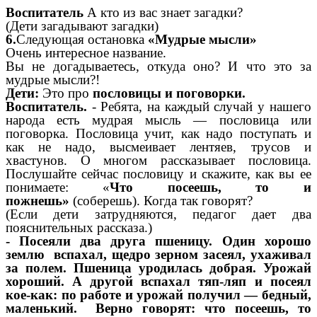
Воспитатель
А кто из вас знает загадки?
(Дети загадывают загадки)
6.
Следующая остановка
«Мудрые мысли»
Очень интересное название.
Вы не догадываетесь, откуда оно? И что это за
мудрые мысли?!
Дети:
Это про
пословицы и поговорки.
Воспитатель.
- Ребята, на каждый случай у нашего
народа есть мудрая мысль — пословица или
поговорка. Пословица учит, как надо поступать и
как не надо, высмеивает лентяев, трусов и
хвастунов. О многом рассказывает пословица.
Послушайте сейчас пословицу и скажите, как вы ее
понимаете: «
Что посеешь, то и
пожнешь»
(соберешь). Когда так говорят?
(Если дети затрудняются, педагог дает два
пояснительных рассказа.)
- Посеяли два друга пшеницу. Один хорошо
землю вспахал, щедро зерном засеял, ухаживал
за полем. Пшеница уродилась добрая. Урожай
хороший. А другой вспахал тяп-ляп и посеял
кое-как: по работе и урожай получил — бедный,
маленький.
Верно говорят: что посеешь, то