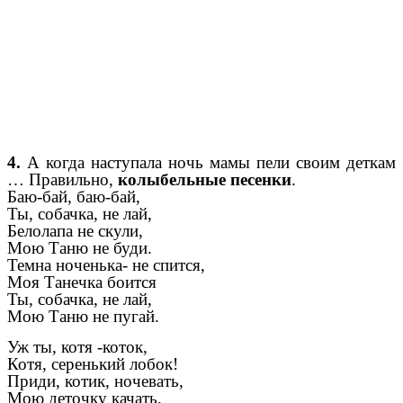
4.
А когда наступала ночь мамы пели своим деткам
… Правильно,
колыбельные песенки
.
Баю-бай, баю-бай,
Ты, собачка, не лай,
Белолапа не скули,
Мою Таню не буди.
Темна ноченька- не спится,
Моя Танечка боится
Ты, собачка, не лай,
Мою Таню не пугай.
Уж ты, котя -коток,
Котя, серенький лобок!
Приди, котик, ночевать,
Мою деточку качать.