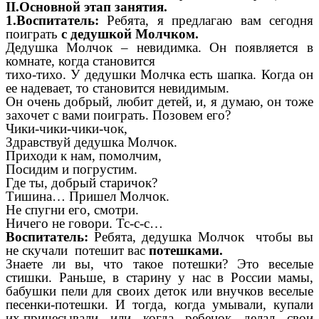
II.Основной этап занятия.
1.Воспитатель:
Ребята, я предлагаю вам сегодня
поиграть
с дедушкой Молчком.
Дедушка Молчок – невидимка. Он появляется в
комнате, когда становится
тихо-тихо. У дедушки Молчка есть шапка. Когда он
ее надевает, то становится невидимым.
Он очень добрый, любит детей, и, я думаю, он тоже
захочет с вами поиграть. Позовем его?
Чики-чики-чики-чок,
Здравствуй дедушка Молчок.
Приходи к нам, помолчим,
Посидим и погрустим.
Где ты, добрый старичок?
Тишина… Пришел Молчок.
Не спугни его, смотри.
Ничего не говори. Тс-с-с…
Воспитатель:
Ребята, дедушка Молчок чтобы вы
не скучали потешит вас
потешками.
Знаете ли вы, что такое потешки? Это веселые
стишки. Раньше, в старину у нас в России мамы,
бабушки пели для своих деток или внучков веселые
песенки-потешки. И тогда, когда умывали, купали
их,причесывали или когда ребенок делал свои