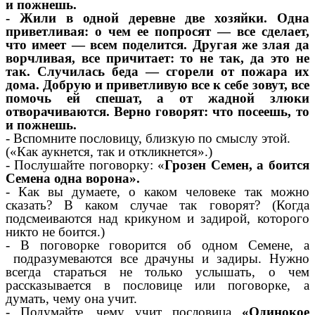
и пожнешь.
- Жили в одной деревне две хозяйки. Одна
приветливая: о чем ее попросят — все сделает,
что имеет — всем поделится. Другая же злая да
ворчливая, все причитает: то не так, да это не
так. Случилась беда — сгорели от пожара их
дома. Добрую и приветливую все к себе зовут, все
помочь ей спешат, а от жадной злюки
отворачиваются. Верно говорят: что посеешь, то
и пожнешь.
- Вспомните пословицу, близкую по смыслу этой.
(«Как аукнется, так и откликнется».)
- Послушайте поговорку: «
Грозен Семен, а боится
Семена одна ворона».
- Как вы думаете, о каком человеке так можно
сказать? В каком случае так говорят? (Когда
подсмеиваются над крикуном и задирой, которого
никто не боится.)
- В поговорке говорится об одном Семене, а
подразумеваются все драчуны и задиры. Нужно
всегда стараться не только услышать, о чем
рассказывается в пословице или поговорке, а
думать, чему она учит.
- Подумайте, чему учит пословица
«Одинокое