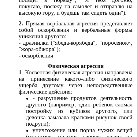
покусаю, посажу на самолет и отправлю на
высокую гору, и будешь там сидеть один").
2.
Прямая вербальная агрессия представляет
собой оскорбления и вербальные формы
унижения другого:
- дразнилки ("ябеда-корябеда", "поросенок»,
"жора-обжора");
- оскорбления
Физическая агрессия
1
. Косвенная физическая агрессия направлена
на принесение какого-либо физического
ущерба другому через непосредственные
физические действия:
- разрушение продуктов деятельность
другого (например, один ребенок сломал
постройку из кубиков другого, или
девочка замазала красками рисунок своей
подруги);
уничтожение или порча чужих вещей
(например, мальчик наносит удары по