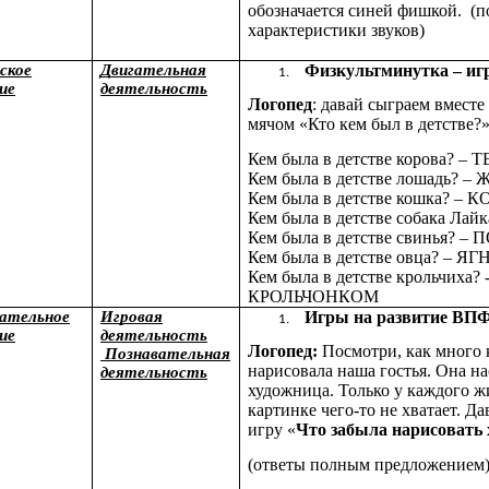
обозначается синей фишкой. (п
характеристики звуков)
ское
Двигательная
Физкультминутка – иг
ие
деятельность
Логопед
: давай сыграем вместе
мячом «Кто кем был в детстве?
Кем была в детстве корова? 
Кем была в детстве лошадь?
Кем была в детстве кошка? –
Кем была в детстве собака Л
Кем была в детстве свинья?
Кем была в детстве овца? – 
Кем была в детстве крольчиха? 
КРОЛЬЧОНКОМ
ательное
Игровая
Игры на развитие ВП
ие
деятельность
Логопед:
Посмотри, как много 
Познавательная
нарисовала наша гостья. Она н
деятельность
художница. Только у каждого ж
картинке чего-то не хватает. Д
игру «
Что забыла нарисовать
(ответы полным предложением)