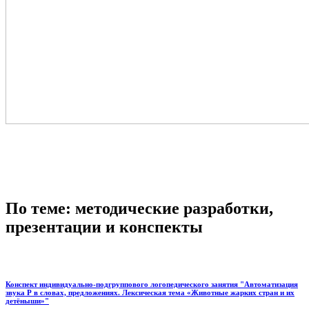
По теме: методические разработки,
презентации и конспекты
Конспект индивидуально-подгруппового логопедического занятия "Автоматизация
звука Р в словах, предложениях. Лексическая тема «Животные жарких стран и их
детёныши»"