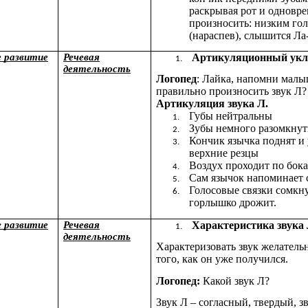
раскрывая рот и одновр
произносить: низким г
(нараспев), слышится Ла-
е развитие
Речевая
Артикуляционный укл
деятельность
Логопед
: Лайка, напомни малы
правильно произносить звук Л?
Артикуляция звука Л.
Губы нейтральны
Зубы немного разомкну
Кончик язычка поднят и 
верхние резцы
Воздух проходит по бок
Сам язычок напоминает 
Голосовые связки сомкн
горлышко дрожит.
е развитие
Речевая
Характеристика звука
деятельность
Характеризовать звук желатель
того, как он уже получился.
Логопед:
Какой звук Л?
Звук Л – согласный, твердый, з