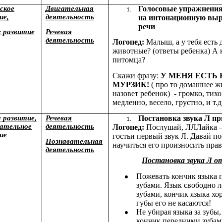
ское
Двигательная
Голосовые упражнения
ие,
деятельность
на интонационную выр
речи
е развитие
Речевая
деятельность
Логопед:
Малыш, а у тебя есть
животные? (ответы ребенка) А к
питомца?
Скажи фразу:
У МЕНЯ ЕСТЬ
МУРЗИК!
( про то домашнее ж
назовет ребенок) - громко, тихо
медленно, весело, грустно, и т.д
е развитие,
Речевая
Постановка звука Л пр
ательное
деятельность
Логопед:
Послушай, ЛЛЛайка –
ие
гостьи первый звук Л. Давай по
Познавательная
научиться его произносить пра
деятельность
Постановка звука Л от
Пожевать кончик языка 
зубами. Язык свободно 
зубами, кончик языка хо
губы его не касаются!
Не убирая языка за зубы,
кончик передними зубам