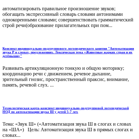
автоматизировать правильное произношение звуков;
обогащать экспрессивный словарь словами антонимами
однокоренными словами; совершенствовать грамматический
строй речи(образование прилагательных при пом...
Конспект индивидуально-подгруппового логопедического занятия "Автоматизация
звука Р в словах, предложениях. Лексическая тема «Животные жарких стран и их
детёныши»"
Развивать артикуляционную тонкую и общую моторику;
координацию речи с движением, речевое дыхание,
зрительный гнозис, пространственный праксис, внимание,
память, речевой слух. ...
Технологическая карта-конспект индивидуально-подгрупповой логопедической
НОД по автоматизации звука Ш у детей 5-7 лет.
Тема: «Звук Ш» («Автоматизация звука Ш в слогах и словах
на «ША») Цель: Автоматизация звука Ш в прямых слогах и
словах...