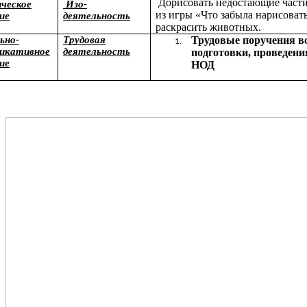
Дорисовать недостающие част
ческое
Изо-
из игры «Что забыла нарисоват
ие
деятельность
раскрасить животных.
ьно-
Трудовая
Трудовые поручения в
икативное
деятельность
подготовки, проведени
ие
НОД