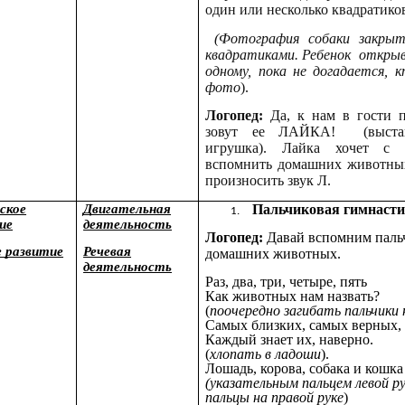
один или несколько квадратико
(Фотография собаки закры
квадратиками. Ребенок откры
одному, пока не догадается, 
фото
).
Логопед:
Да, к нам в гости п
зовут ее ЛАЙКА! (выстав
игрушка). Лайка хочет с т
вспомнить домашних животных
произносить звук Л.
ское
Двигательная
Пальчиковая гимнаст
ие
деятельность
Логопед:
Давай вспомним паль
е развитие
Речевая
домашних животных.
деятельность
Раз, два, три, четыре, пять
Как животных нам назвать?
(
поочередно загибать пальчики 
Самых близких, самых верных, 
Каждый знает их, наверно.
(
хлопать в ладоши
).
Лошадь, корова, собака и кошка
(указательным пальцем левой р
пальцы на правой руке
)