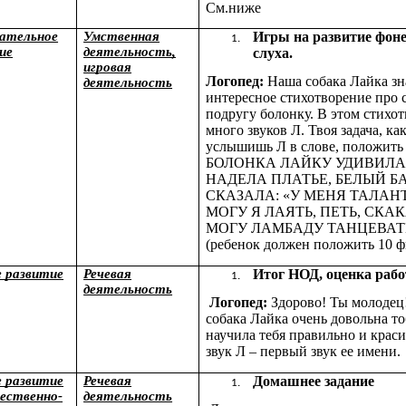
См.ниже
ательное
Умственная
Игры на развитие фон
ие
деятельность,
слуха.
игровая
Логопед:
Наша собака Лайка зн
деятельность
интересное стихотворение про 
подругу болонку. В этом стихо
много звуков Л. Твоя задача, ка
услышишь Л в слове, положить
БОЛОНКА ЛАЙКУ УДИВИЛА
НАДЕЛА ПЛАТЬЕ, БЕЛЫЙ БА
СКАЗАЛА: «У МЕНЯ ТАЛАНТ
МОГУ Я ЛАЯТЬ, ПЕТЬ, СКАК
МОГУ ЛАМБАДУ ТАНЦЕВАТ
(ребенок должен положить 10 
е развитие
Речевая
Итог НОД, оценка раб
деятельность
Логопед:
Здорово! Ты молодец
собака Лайка очень довольна то
научила тебя правильно и крас
звук Л – первый звук ее имени.
е развитие
Речевая
Домашнее задание
ественно-
деятельность