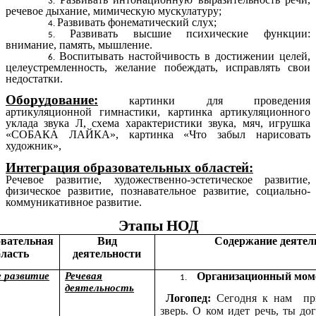
речевое дыхание, мимическую мускулатуру;
Развивать фонематический слух;
Развивать высшие психические функции:
внимание, память, мышление.
Воспитывать настойчивость в достижении целей,
целеустремленность, желание побеждать, исправлять свои
недостатки.
Оборудование:
картинки для проведения
артикуляционной гимнастики, картинка артикуляционного
уклада звука Л, схема характеристики звука, мяч, игрушка
«СОБАКА ЛАЙКА», картинка «Что забыл нарисовать
художник»,
Интеграция образовательных областей:
Речевое развитие, художественно-эстетическое развитие,
физическое развитие, познавательное развитие, социально-
коммуникативное развитие.
Этапы НОД
овательная
Вид
Содержание деятел
бласть
деятельности
е развитие
Речевая
Организационный мом
деятельность
Логопед:
Сегодня к нам пр
зверь. О ком идет речь, ты до