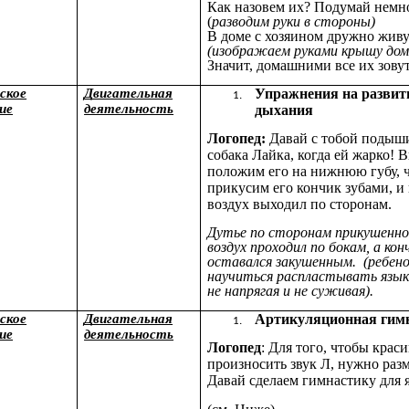
Как назовем их? Подумай немн
(
разводим руки в стороны)
В доме с хозяином дружно живу
(изображаем руками крышу дом
Значит, домашними все их зовут
ское
Двигательная
Упражнения на развит
ие
деятельность
дыхания
Логопед:
Давай с тобой подыш
собака Лайка, когда ей жарко! 
положим его на нижнюю губу, ч
прикусим его кончик зубами, и
воздух выходил по сторонам.
Дутье по сторонам прикушенно
воздух проходил по бокам, а кон
оставался закушенным. (ребен
научиться распластывать язык,
не напрягая и не суживая).
ское
Двигательная
Артикуляционная гим
ие
деятельность
Логопед
: Для того, чтобы крас
произносить звук Л, нужно раз
Давай сделаем гимнастику для 