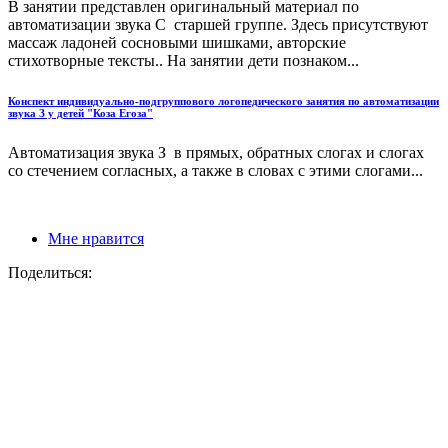
В занятии представлен оригинальный материал по
автоматизации звука С старшей группе. Здесь присутствуют
массаж ладоней сосновыми шишками, авторские
стихотворные тексты.. На занятии дети познаком...
Конспект индивидуально-подгруппового логопедического занятия по автоматизации
звука З у детей "Коза Егоза"
Автоматизация звука З в прямых, обратных слогах и слогах
со стечением согласных, а также в словах с этими слогами...
Мне нравится
Поделиться: