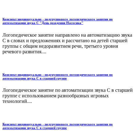
Конспект индивидуально - подгруппового логопедического занятия по
автоматизации звука С "День рождения Насосика"
Логопедическое занятие направлено на автоматизацию звука
С в словах и предложениях и рассчитано на детей старшей
группы с общим недоразвитием речи, третьего уровня
речевого развития....
Конспект индивидуально - подгруппового логопедического занятия по
автоматизации звука С в старшей группе
Логопедическое занятие по автоматизации звука С в старшей
группе с использованием разнообразных игровых
технологий....
Конспект индивидуально - подгруппового логопедического занятия по
автоматизации звука С в старшей группе